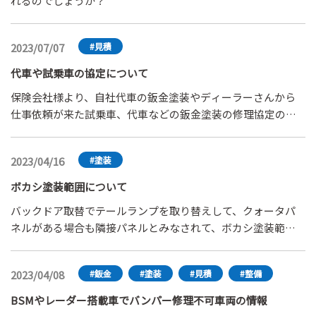
れるのでしょうか？
2023/07/07
#見積
代車や試乗車の協定について
保険会社様より、自社代車の鈑金塗装やディーラーさんから
仕事依頼が来た試乗車、代車などの鈑金塗装の修理協定の際
に、消費税無しで協定をさせられるのですが、これはどうい
った意味なのでしょうか？
2023/04/16
#塗装
ボカシ塗装範囲について
バックドア取替でテールランプを取り替えして、クォータパ
ネルがある場合も隣接パネルとみなされて、ボカシ塗装範囲
に含まれるのでしょうか？厳密に言えば、バックドア上部は
クォータパネルと隣接していますが、上部以外は隣接してい
2023/04/08
#鈑金
#塗装
#見積
#整備
ないです。車種はハリアー60系です。
BSMやレーダー搭載車でバンパー修理不可車両の情報