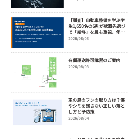
【調査】自動車整備を学ぶ学
生1,650名の6割が就職先選び
で「給与」を最も重視、年間
休日「110日以上」希望も
2026/08/03
66.3%
有償運送許可講習のご案内
2026/08/03
車の鳥のフンの取り方は？傷
やシミを残さない正しい落と
し方と予防策
2026/08/04