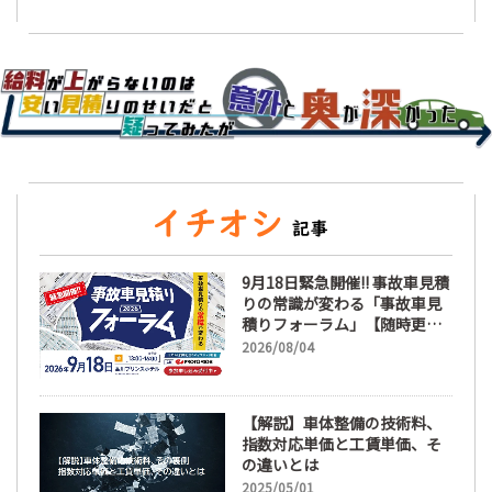
9月18日緊急開催!! 事故車見積
りの常識が変わる「事故車見
積りフォーラム」【随時更
新】
2026/08/04
【解説】車体整備の技術料、
指数対応単価と工賃単価、そ
の違いとは
2025/05/01