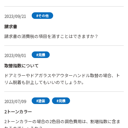
アコートは隣接パネル内でのボカシ前提でしょうか？それと
ません。」と言われました。 おそらく、新車から装着され
も隣接パネル全体を包み込む前提でしょうか？ クリアコー
ているものなので指数テーブルマニュアルにも「含まれてい
2023/09/21
#その他
ト全体の程（隣接パネル2枚）だと、1コートソリッドでの加
る」という文言の記載があるとは思うのですが、臨機応変に
算基礎数値とさほど大きく変わらないのは何故でしょうか？
は出来ないのかなと思いました。何かこう訴えかけたら応じ
請求書
てくれるのではないかという案件がありましたら教えて下さ
請求書の消費税の項目を消すことはできますか？
い。
2023/09/01
#見積
取替指数について
ドアミラーやドアガラスやアウターハンドル取替の場合、ト
リム脱着も計上してもいいのでしょうか。
2023/07/09
#塗装
#見積
2トーンカラー
2トーンカラーの場合の2色目の調色費用は、割増指数に含ま