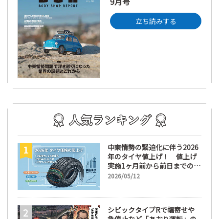
9月号
立ち読みする
中東情勢の緊迫化に伴う2026
年のタイヤ値上げ！ 値上げ
実施1ヶ月前から前日までの期
間が販売において極めて重要
2026/05/12
な訳
シビックタイプRで幅寄せや