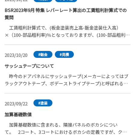
BSR2023年9月 特集 レバーレート算出の工賃粗利計算式での
質問
工賃粗利計算式で、(板金塗装売上高-鈑金塗装仕入高）
×（100-部品粗利率)％となっておりますが、(100-部品粗利
率)％の部分で工賃粗利率を求める事が出来ますか？
2023/10/20
#鈑金
#見積
サッシュテープについて
昨今のドアパネルにサッシュテープ(メーカーによってはブ
ラックアウトテープ、ボデーストライプテープ)と呼ばれる再
使用不可テープが使用されています。ドアパネル取替の際に
は新品のテープを貼る、もしくは艶消しの黒色で部分塗装を
2023/09/22
#塗装
します。しかし、鈑金塗装は復元が原則なので弊社では新品
のテープを貼り付けています。車種によっては難易度の高い
加算基礎数値
ものから使用枚数の多いものまで様々です。なので保険修理
加算基礎数値に含まれる、隣接パネルのボカシについ
の際、別途保険会社に請求出来ないか確認したところ、「ド
て。 2コート、3コートにおけるボカシの定義ですが、クリ
アパネル取替の指数に含まれているから別途計上は認められ