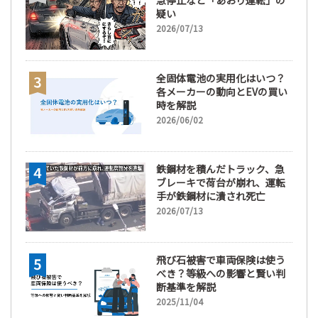
急停止など「あおり運転」の
疑い
2026/07/13
全固体電池の実用化はいつ？
各メーカーの動向とEVの買い
時を解説
2026/06/02
鉄鋼材を積んだトラック、急
ブレーキで荷台が崩れ、運転
手が鉄鋼材に潰され死亡
2026/07/13
飛び石被害で車両保険は使う
べき？等級への影響と賢い判
断基準を解説
2025/11/04