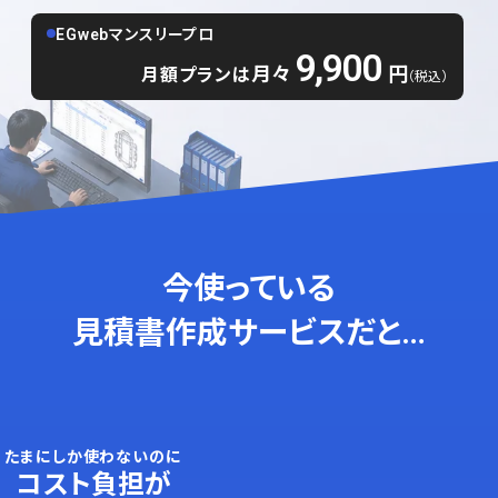
EGwebマンスリープロ
9,900
月々
円
月額プランは
（税込）
今使っている
見積書作成サービスだと…
たまにしか使わないのに
コスト負担が