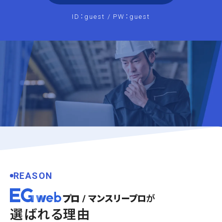
ID：guest / PW：guest
REASON
が
選ばれる理由