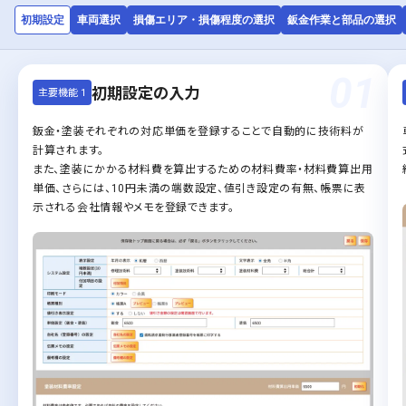
初期設定
車両選択
損傷エリア・損傷程度の選択
鈑金作業と部品の選択
01
初期設定の入力
主要機能 1
鈑金・塗装それぞれの対応単価を登録することで自動的に技術料が
計算されます。
また、塗装にかかる材料費を算出するための材料費率・材料費算出用
単価、さらには、10円未満の端数設定、値引き設定の有無、帳票に表
示される会社情報やメモを登録できます。