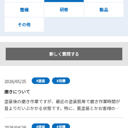
整備
研修
製品
その他
新しく質問する
2026/05/25
#塗装
#見積
磨きについて
塗装後の磨き作業ですが、最近の塗装肌等で磨き作業時間が
昔よりだいぶかかる状態です。特に、黒塗装とかお客様の見
る目も非常に厳しく、それに対応するために時間をかけるし
かない状態です、別途工賃請求できないものでしょうか、よ
2026/04/26
#塗装
#見積