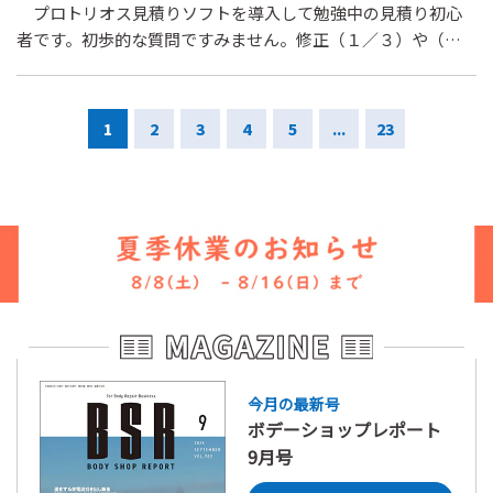
プロトリオス見積りソフトを導入して勉強中の見積り初心
新車出荷時同様にやってくれれば、工場の手間が減るし、こ
者です。初歩的な質問ですみません。修正（１／３）や（１
ちらで塗布するシーラー乾燥までの時間短縮にもなるし、な
／２）とは、クリアを半分等にぼかす事でしょうか？どこま
んにしても高価な新品で部品注文しているのにいつも未完成
で（例えばサフを１／３）作業をして１／３になるのでしょ
品を注文している気分です。すいません、愚痴になってしま
うか？あと一つ初歩的ですみません。板金のｄ㎡とは、どの
いました。 各メーカーの考え方で行っていることは想定で
1
2
3
4
5
...
23
ように測定するのでしょうか？縦２ｃｍ、横１０ｃｍの線傷
きますが、ご回答のほどよろしくお願いいたします。
の場合は、何平方デシメートルになるのでしょうか？
今月の最新号
ボデーショップレポート
9月号