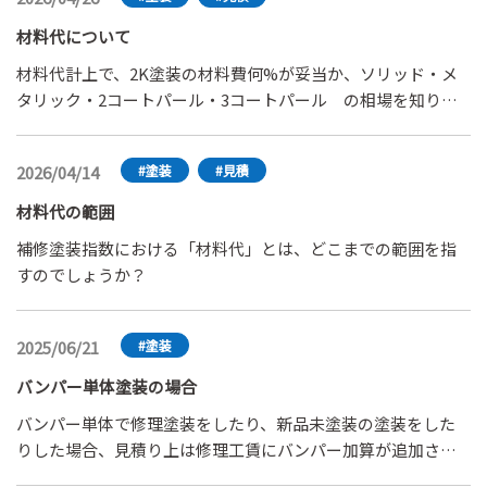
ろしくお願いします。
材料代について
材料代計上で、2K塗装の材料費何%が妥当か、ソリッド・メ
タリック・2コートパール・3コートパール の相場を知りた
いです。
2026/04/14
#塗装
#見積
材料代の範囲
補修塗装指数における「材料代」とは、どこまでの範囲を指
すのでしょうか？
2025/06/21
#塗装
バンパー単体塗装の場合
バンパー単体で修理塗装をしたり、新品未塗装の塗装をした
りした場合、見積り上は修理工賃にバンパー加算が追加され
ますが、塗料材料代は含まれているのでしょうか、別に塗料