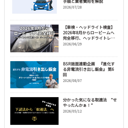
手順と業者費用を解説
2026/07/28
【車検・ヘッドライト検査】
2026年8月からロービームへ
完全移行、ヘッドライトレン
ズ磨き・コーティングも重要
2026/06/29
に
BSR誌面連動企画 『進化す
る非電流引き出し鈑金』 第6
回
2026/08/07
分かった気になる取適法 ”せ
やったんかぁ！”
2026/05/12