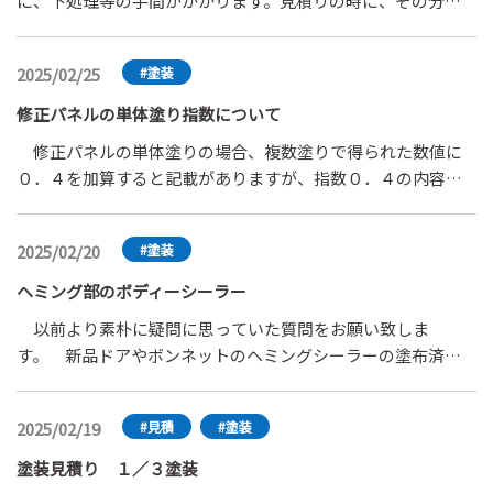
に、下処理等の手間がかかります。見積りの時に、その分は
場合、３０，０００円の施工費用になります。このような作
たいのですが（お客様に提示したい）どの様にすれば良いの
請求できないのでしょうか。 また、マスキングして塗装す
業の場合、車種にも車両色にもよりますが、塗装の工賃とコ
でしょうか？ また、指数を使用する場合、仮に工賃単価
る所としない所に分けて塗装するバンパーもあります。その
ーティングの施工費用のつり合いがとれていません。保険会
６，０００円として（副資材は単価計算から除外して）ソリ
2025/02/25
#塗装
時に、マスキング費用は請求出来るのでしょうか？
社さんは当たり前のように容認されていますが、実際の両社
ッドなら材料費割合何％、３コートなら何％ の計算はどの
の作業時間と材料代とを照らし合わせてもつり合いがとれて
修正パネルの単体塗り指数について
様にしたら求める事ができるでしょうか？年間を通じて平均
いません。なぜ、ここに指数が存在しないのでしょうか？何
を出していきたいと思っていますので、ご指南ください。
修正パネルの単体塗りの場合、複数塗りで得られた数値に
年来横行しているにもかかわらず、１パネル０．３時間とい
０．４を加算すると記載がありますが、指数０．４の内容は
った具体的な指数が存在してこないのが不思議です。ご教授
どういった作業を想定しているのでしょうか。
願います。
2025/02/20
#塗装
ヘミング部のボディーシーラー
以前より素朴に疑問に思っていた質問をお願い致しま
す。 新品ドアやボンネットのヘミングシーラーの塗布済み
のメーカー（ホンダ車）だったり、全くシーラーを未塗布の
（日産など）メーカーだったり、中途半端にシーラー塗布し
2025/02/19
#見積
#塗装
てある（トヨタ）のが混在するのはどうしてでしょうか？中
途半端というのはドアやボンネットを例えると、四隅に塗布
塗装見積り １／３塗装
でなくパネルの下側だけとか、全方のみとか、塗布するなら