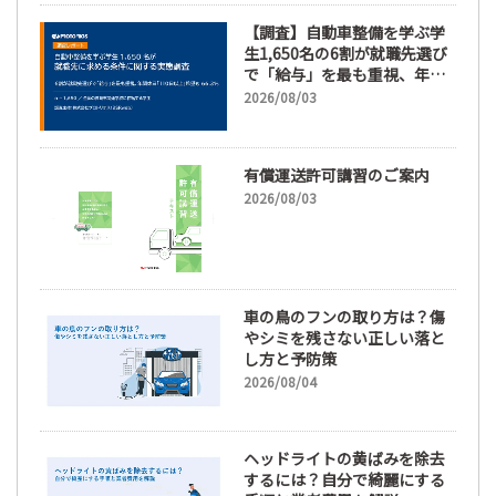
【調査】自動車整備を学ぶ学
生1,650名の6割が就職先選び
で「給与」を最も重視、年間
休日「110日以上」希望も
2026/08/03
66.3%
有償運送許可講習のご案内
2026/08/03
車の鳥のフンの取り方は？傷
やシミを残さない正しい落と
し方と予防策
2026/08/04
ヘッドライトの黄ばみを除去
するには？自分で綺麗にする