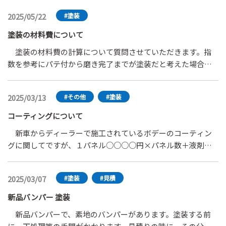
代を追加しないといけないのでしょうか？
2025/05/22
#塗装
塗装の材料費について
塗装の材料費の計算について質問させていただきます。指
数を参考にパテ付から磨き完了までが塗装だと考えた場合、
昨年の当社の塗装に関する材料費の仕入れ合計を１２ケ月で
割ると１ケ月平均約６０万円になります。先月の塗装の種類
2025/03/13
#その他
#塗装
別で面積を（ｄｍ2）合計した場合 次のようになりました。
●高機能なし ソリッド：１３５ メタリック：１，０５
コーティングについて
６ ２コート：３，１２４ ３コート：２６８●高機能あ
新車からディーラーで施工されているボデーのコーティン
り ソリッド：１８２ メタリック：０ ２コー
グに関してですが、１パネル○○○○円×パネル数＋液剤費
ト：３４ ３コート：３３７ スクラッチ：０ トヨタ
用と見積りに計上しているのですが、ここに指数は存在・適
のセルフクリヤー、２コートソリッド、カラークリヤ等、細
用はされないのでしょうか？脱脂・液剤を塗布又は吹き付け
分化していますが今回は省略します。面積はコグニのデータ
2025/03/07
#塗装
#見積
という作業なのでしょうが、例に挙げるとフロントバンパー
を参照しています。白と赤等は材料の仕入れ価格が、まった
取替（塗装済み）、フロントフェンダー取替・塗装、フロン
く違う事は考慮しないとして、仕入価格平均の約６０万円に
新品バンパー 塗装
トドアぼかし塗装の車両があるとします。この場合３パネル
対してソリッドを１ｄｍ2塗ったら材料費はいくら、３コート
新品バンパーで、素地のバンパーがあります。塗装する前
で、仮に１パネル１０，０００円のコーティング施工費用の
を1ｄｍ2塗ったら材料費はいくら、このような計算式を考え