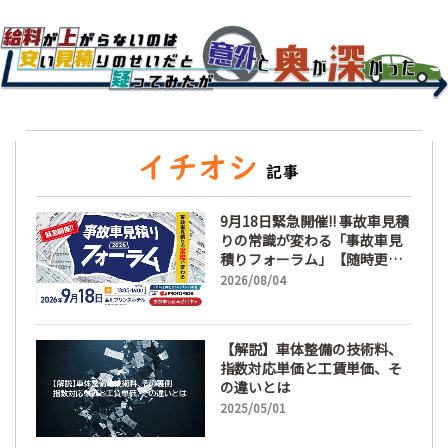
9月18日緊急開催!! 事故車見積
りの常識が変わる「事故車見
積りフォーラム」【随時更
新】
2026/08/04
【解説】車体整備の技術料、
指数対応単価と工賃単価、そ
の違いとは
2025/05/01