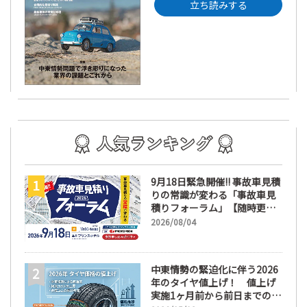
立ち読みする
9月18日緊急開催!! 事故車見積
りの常識が変わる「事故車見
積りフォーラム」【随時更
新】
2026/08/04
中東情勢の緊迫化に伴う2026
年のタイヤ値上げ！ 値上げ
実施1ヶ月前から前日までの期