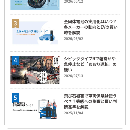
間が販売において極めて重要
2026/05/12
な訳
全固体電池の実用化はいつ？
各メーカーの動向とEVの買い
時を解説
2026/06/02
シビックタイプRで幅寄せや
急停止など「あおり運転」の
疑い
2026/07/13
飛び石被害で車両保険は使う
べき？等級への影響と賢い判
断基準を解説
2025/11/04