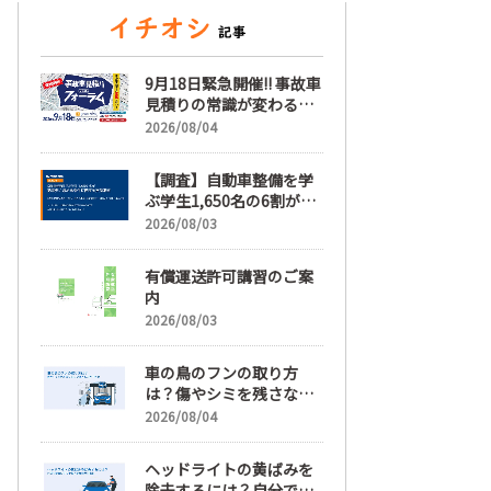
9月18日緊急開催!! 事故車
見積りの常識が変わる
「事故車見積りフォーラ
2026/08/04
ム」【随時更新】
【調査】自動車整備を学
ぶ学生1,650名の6割が就
職先選びで「給与」を最
2026/08/03
も重視、年間休日「110
日以上」希望も66.3%
有償運送許可講習のご案
内
2026/08/03
車の鳥のフンの取り方
は？傷やシミを残さない
正しい落とし方と予防策
2026/08/04
ヘッドライトの黄ばみを
除去するには？自分で綺