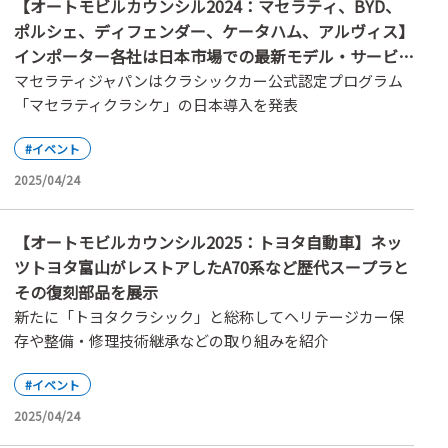
【オートモビルカウンシル2024：マセラティ、BYD、
ポルシェ、ディフェンダー、ケータハム、アルヴィス】
インポーター各社は日本市場での最新モデル・サービス
を紹介
マセラティジャパンはクラシックカー公式認定プログラム
「マセラティクラシケ」の日本導入を発表
#イベント
2025/04/24
【オートモビルカウンシル2025：トヨタ自動車】ネッ
ツトヨタ富山がレストアしたA70系など歴代スープラと
その復刻部品を展示
新たに「トヨタクラシック」と総称してヘリテージカー保
存や整備・修理技術継承などの取り組みを紹介
#イベント
2025/04/24