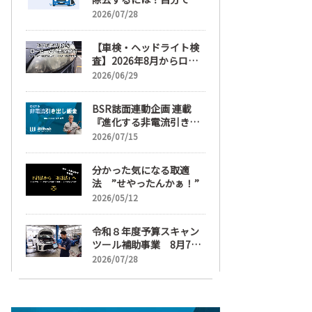
麗にする手順と業者費用
2026/07/28
を解説
【車検・ヘッドライト検
査】2026年8月からロー
ビームへ完全移行、ヘッ
2026/06/29
ドライトレンズ磨き・コ
ーティングも重要に
BSR誌面連動企画 連載
『進化する非電流引き出
し鈑金』【目次】
2026/07/15
分かった気になる取適
法 ”せやったんかぁ！”
2026/05/12
令和８年度予算スキャン
ツール補助事業 8月7日
受け付け開始
2026/07/28