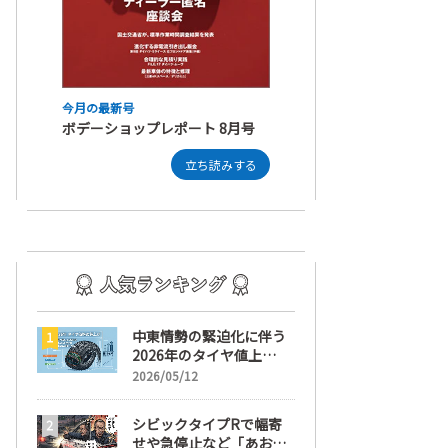
今月の最新号
ボデーショップレポート 8月号
立ち読みする
者が知っておくべき補助金と税務の注意点とその対策を解説
積
#コラム
中東情勢の緊迫化に伴う
2026年のタイヤ値上
げ！ 値上げ実施1ヶ月前
2026/05/12
から前日までの期間が販
売において極めて重要な
シビックタイプRで幅寄
訳
せや急停止など「あおり