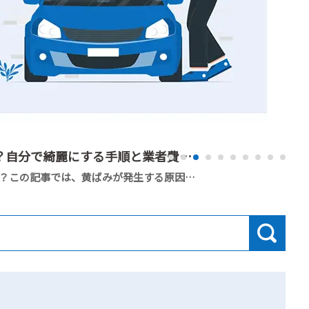
ヘッドライトの黄ばみを除去するには？自分で綺麗にする手順と業者費用を解説
車のヘッドライトの黄ばみに悩んでいませんか？この記事では、黄ばみが発生する原因から、市販品を使った自力での除去手順、業者に依頼した際の費用相場まで詳しく解説します。読了後は、自分に合った最適な方法でクリアなヘッドライトを取り戻すことができます。
経営
#見