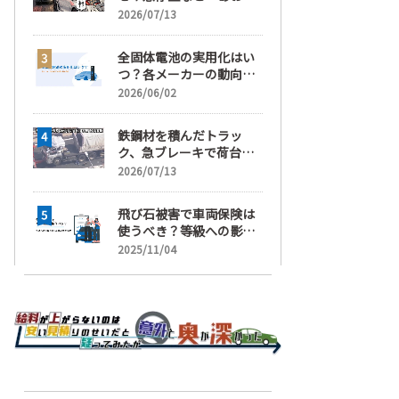
運転」の疑い
2026/07/13
全固体電池の実用化はい
つ？各メーカーの動向と
EVの買い時を解説
2026/06/02
鉄鋼材を積んだトラッ
ク、急ブレーキで荷台が
崩れ、運転手が鉄鋼材に
2026/07/13
潰され死亡
飛び石被害で車両保険は
使うべき？等級への影響
と賢い判断基準を解説
2025/11/04