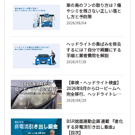
車の鳥のフンの取り方は？傷
やシミを残さない正しい落と
し方と予防策
2026/08/04
ヘッドライトの黄ばみを除去
するには？自分で綺麗にする
手順と業者費用を解説
2026/07/28
【車検・ヘッドライト検査】
2026年8月からロービームへ
完全移行、ヘッドライトレン
ズ磨き・コーティングも重要
2026/06/29
に
BSR誌面連動企画 連載 『進化
する非電流引き出し鈑金』
【目次】