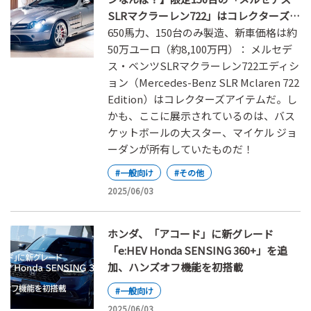
SLRマクラーレン722」はコレクターズア
イテムだ！
650馬力、150台のみ製造、新車価格は約
50万ユーロ（約8,100万円）： メルセデ
ス・ベンツSLRマクラーレン722エディシ
ョン（Mercedes-Benz SLR Mclaren 722
Edition）はコレクターズアイテムだ。し
かも、ここに展示されているのは、バス
ケットボールの大スター、マイケル ジョ
ーダンが所有していたものだ！
#一般向け
#その他
2025/06/03
ホンダ、「アコード」に新グレード
「e:HEV Honda SENSING 360+」を追
加、ハンズオフ機能を初搭載
#一般向け
2025/06/03