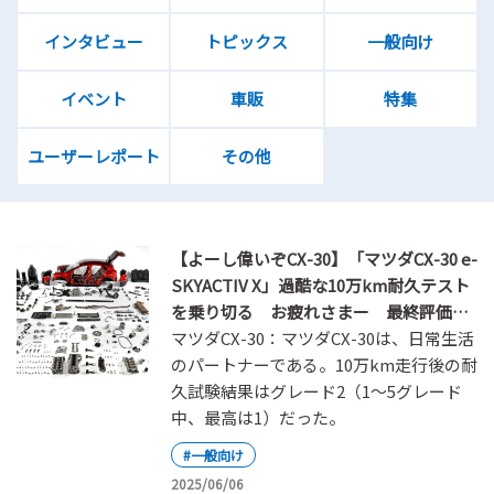
インタビュー
トピックス
一般向け
イベント
車販
特集
ユーザーレポート
その他
【よーし偉いぞCX-30】「マツダCX-30 e-
SKYACTIV X」過酷な10万km耐久テスト
を乗り切る お疲れさまー 最終評価
は？
マツダCX-30：マツダCX-30は、日常生活
のパートナーである。10万km走行後の耐
久試験結果はグレード2（1～5グレード
中、最高は1）だった。
#一般向け
2025/06/06