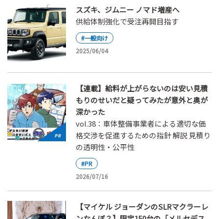
スズキ、ジムニー ノマド増産へ
供給体制強化で受注再開目指す
#一般向け
2025/06/04
【連載】給料が上がらないのは安い見積
もりのせいだと疑ってみたが意外と奥が
深かった
vol.38：車体整備事業者による適切な価
格交渉を促進するための指針 解説 見積り
の透明性・公平性
#PR
2026/07/16
【マイケル ジョーダンのSLRマクラーレ
ンなんぼ？】限定150台の「メルセデス