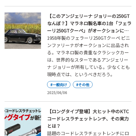
【このアンジェリーナ ジョリーの250GT
なんぼ？】マラネロ製名車の1台「フェラ
ーリ250GTクーペ」がオークションに！
その価格は？
1958年製のフェラーリ250GTクーペ ピニ
ンファリーナがオークションに出品され
る。マラネロ製の貴重なクラシックカー
は、世界的なスターであるアンジェリー
ナ ジョリーが所有している。少なくとも
現時点では、というべきだろう。
#一般向け
#その他
2025/06/06
【ロングタイプ登場】大ヒット中のKTC
コードレスラチェットレンチ、その実力
とは？
話題のコードレスラチェットレンチにロ