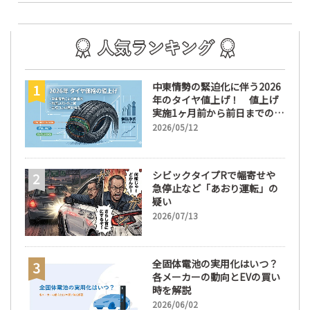
中東情勢の緊迫化に伴う2026
年のタイヤ値上げ！ 値上げ
実施1ヶ月前から前日までの期
間が販売において極めて重要
2026/05/12
な訳
シビックタイプRで幅寄せや
急停止など「あおり運転」の
疑い
2026/07/13
全固体電池の実用化はいつ？
各メーカーの動向とEVの買い
時を解説
2026/06/02