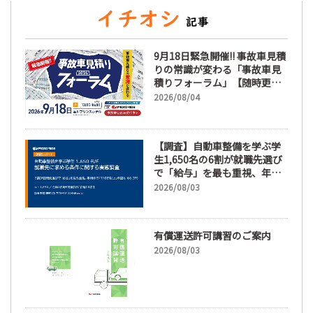
9月18日緊急開催!! 事故車見積
りの常識が変わる「事故車見
積りフォーラム」【随時更
新】
2026/08/04
【調査】自動車整備を学ぶ学
生1,650名の6割が就職先選び
で「給与」を最も重視、年間
休日「110日以上」希望も
2026/08/03
66.3%
有償運送許可講習のご案内
2026/08/03