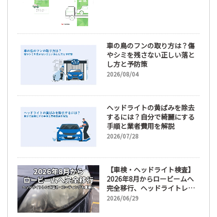
車の鳥のフンの取り方は？傷
やシミを残さない正しい落と
し方と予防策
2026/08/04
ヘッドライトの黄ばみを除去
するには？自分で綺麗にする
手順と業者費用を解説
2026/07/28
【車検・ヘッドライト検査】
2026年8月からロービームへ
完全移行、ヘッドライトレン
ズ磨き・コーティングも重要
2026/06/29
に