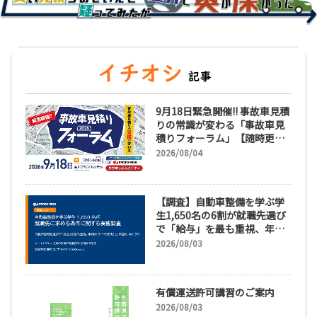
9月18日緊急開催!! 事故車見積
りの常識が変わる「事故車見
積りフォーラム」【随時更
新】
2026/08/04
【調査】自動車整備を学ぶ学
生1,650名の6割が就職先選び
で「給与」を最も重視、年間
休日「110日以上」希望も
2026/08/03
66.3%
有償運送許可講習のご案内
2026/08/03