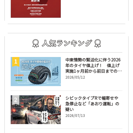
中東情勢の緊迫化に伴う2026
年のタイヤ値上げ！ 値上げ
実施1ヶ月前から前日までの期
間が販売において極めて重要
2026/05/12
な訳
シビックタイプRで幅寄せや
急停止など「あおり運転」の
疑い
2026/07/13