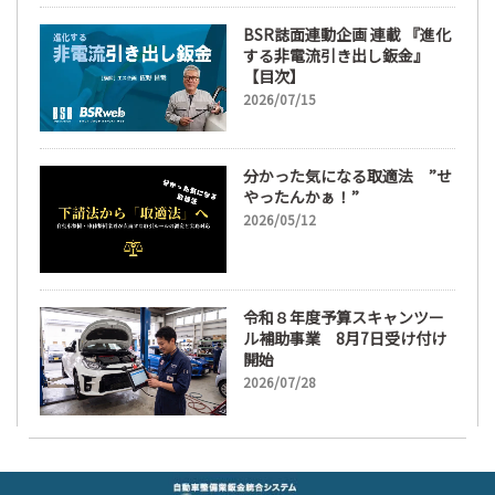
BSR誌面連動企画 連載 『進化
する非電流引き出し鈑金』
【目次】
2026/07/15
分かった気になる取適法 ”せ
やったんかぁ！”
2026/05/12
令和８年度予算スキャンツー
ル補助事業 8月7日受け付け
開始
2026/07/28