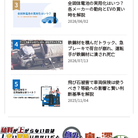
全固体電池の実用化はいつ？
各メーカーの動向とEVの買い
時を解説
2026/06/02
鉄鋼材を積んだトラック、急
ブレーキで荷台が崩れ、運転
手が鉄鋼材に潰され死亡
2026/07/13
飛び石被害で車両保険は使う
べき？等級への影響と賢い判
断基準を解説
2025/11/04