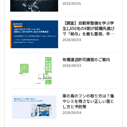
2025/05/01
【調査】自動車整備を学ぶ学
生1,650名の6割が就職先選び
で「給与」を最も重視、年間
休日「110日以上」希望も
2026/08/03
66.3%
有償運送許可講習のご案内
2026/08/03
車の鳥のフンの取り方は？傷
やシミを残さない正しい落と
し方と予防策
2026/08/04