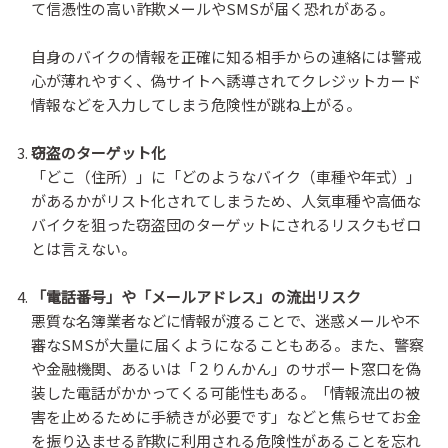
て信憑性の高い詐欺メールやSMSが届く恐れがある。
自身のバイクの情報を正確に知る相手からの連絡には警戒
心が薄れやすく、偽サイトへ誘導されてクレジットカード
情報などを入力してしまう危険性が跳ね上がる。
窃盗のターゲット化
「どこ（住所）」に「どのようなバイク（車種や年式）」
があるかがリスト化されてしまうため、人気車種や高価な
バイクを狙った窃盗団のターゲットにされるリスクもゼロ
とは言えない。
「電話番号」や「メールアドレス」の流出リスク
悪質な名簿業者などに情報が渡ることで、迷惑メールや不
審なSMSが大量に届くようになることもある。また、警察
や金融機関、あるいは「２りんかん」のサポート窓口を偽
装した電話がかかってくる可能性もある。「情報流出の被
害を止めるために手続きが必要です」などと焦らせてお金
を振り込ませる詐欺に利用される危険性があることを忘れ