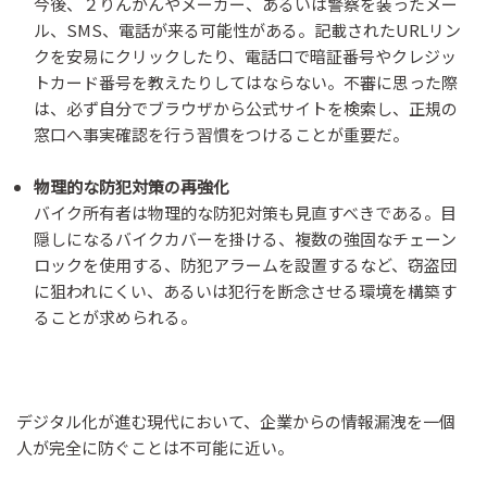
今後、２りんかんやメーカー、あるいは警察を装ったメー
ル、SMS、電話が来る可能性がある。記載されたURLリン
クを安易にクリックしたり、電話口で暗証番号やクレジッ
トカード番号を教えたりしてはならない。不審に思った際
は、必ず自分でブラウザから公式サイトを検索し、正規の
窓口へ事実確認を行う習慣をつけることが重要だ。
物理的な防犯対策の再強化
バイク所有者は物理的な防犯対策も見直すべきである。目
隠しになるバイクカバーを掛ける、複数の強固なチェーン
ロックを使用する、防犯アラームを設置するなど、窃盗団
に狙われにくい、あるいは犯行を断念させる環境を構築す
ることが求められる。
デジタル化が進む現代において、企業からの情報漏洩を一個
人が完全に防ぐことは不可能に近い。