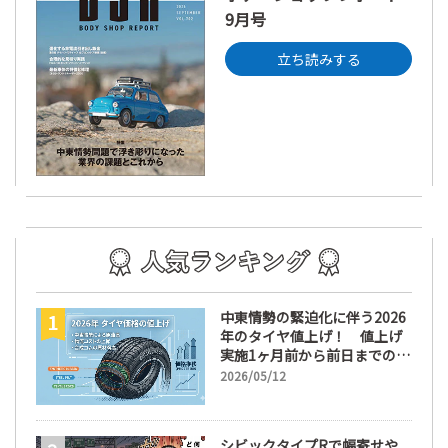
9月号
立ち読みする
中東情勢の緊迫化に伴う2026
年のタイヤ値上げ！ 値上げ
実施1ヶ月前から前日までの期
間が販売において極めて重要
2026/05/12
な訳
シビックタイプRで幅寄せや