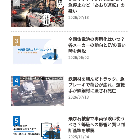
急停止など「あおり運転」の
疑い
2026/07/13
全固体電池の実用化はいつ？
各メーカーの動向とEVの買い
時を解説
2026/06/02
鉄鋼材を積んだトラック、急
ブレーキで荷台が崩れ、運転
手が鉄鋼材に潰され死亡
2026/07/13
飛び石被害で車両保険は使う
べき？等級への影響と賢い判
断基準を解説
2025/11/04