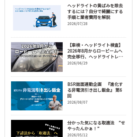
ヘッドライトの黄ばみを除去
するには？自分で綺麗にする
手順と業者費用を解説
2026/07/28
【車検・ヘッドライト検査】
2026年8月からロービームへ
完全移行、ヘッドライトレン
ズ磨き・コーティングも重要
2026/06/29
に
BSR誌面連動企画 『進化す
る非電流引き出し鈑金』 第6
回
2026/08/07
分かった気になる取適法 ”せ
やったんかぁ！”
2026/05/12