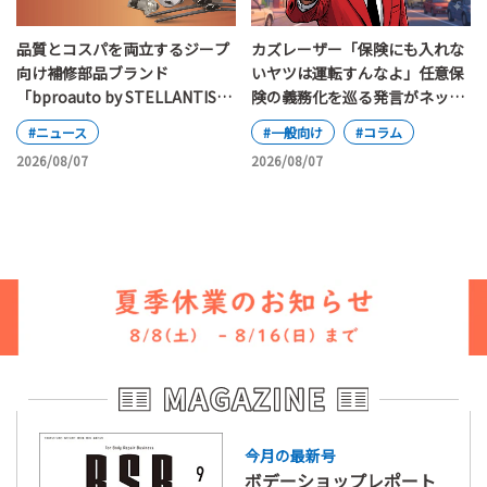
カズレーザー「保険にも入れな
品質とコスパを両立するジープ
いヤツは運転すんなよ」任意保
向け補修部品ブランド
険の義務化を巡る発言がネット
「bproauto by STELLANTIS」
で大論争
が日本上陸
#一般向け
#コラム
#ニュース
2026/08/07
2026/08/07
今月の最新号
ボデーショップレポート