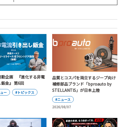
連動企画 『進化する非電
品質とコスパを両立するジープ向け
鈑金』 第6回
補修部品ブランド「bproauto by
STELLANTIS」が日本上陸
ビュー
#トピックス
#ニュース
2026/08/07