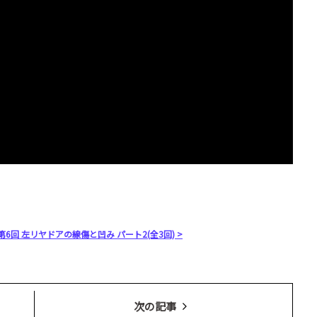
第6回 左リヤドアの線傷と凹み パート2(全3回) >
次の記事