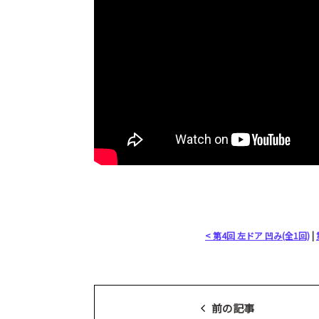
< 第4回 左ドア 凹み(全1回)
|
前の記事