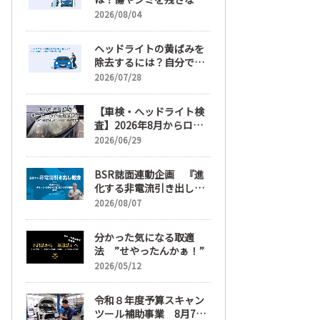
正しい落とし方と予防策
2026/08/04
ヘッドライトの黄ばみを
除去するには？自分で綺
麗にする手順と業者費用
2026/07/28
を解説
【車検・ヘッドライト検
査】2026年8月からロー
ビームへ完全移行、ヘッ
2026/06/29
ドライトレンズ磨き・コ
ーティングも重要に
BSR誌面連動企画 『進
化する非電流引き出し鈑
金』 第6回
2026/08/07
分かった気になる取適
法 ”せやったんかぁ！”
2026/05/12
令和８年度予算スキャン
ツール補助事業 8月7日