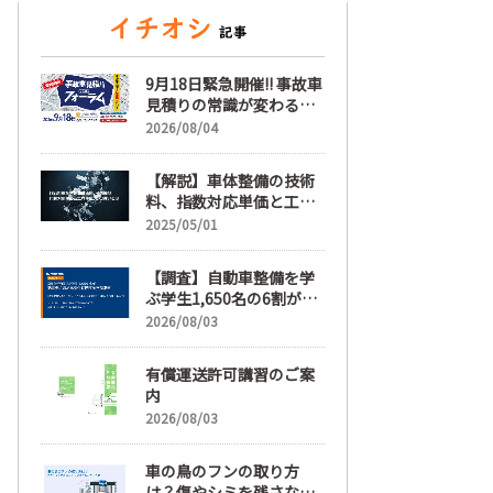
9月18日緊急開催!! 事故車
見積りの常識が変わる
「事故車見積りフォーラ
2026/08/04
ム」【随時更新】
【解説】車体整備の技術
料、指数対応単価と工賃
単価、その違いとは
2025/05/01
【調査】自動車整備を学
ぶ学生1,650名の6割が就
職先選びで「給与」を最
2026/08/03
も重視、年間休日「110
日以上」希望も66.3%
有償運送許可講習のご案
内
2026/08/03
車の鳥のフンの取り方
は？傷やシミを残さない