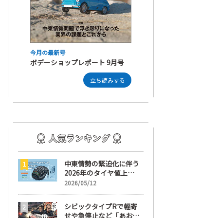
今月の最新号
ボデーショップレポート 9月号
立ち読みする
中東情勢の緊迫化に伴う
2026年のタイヤ値上
げ！ 値上げ実施1ヶ月前
2026/05/12
から前日までの期間が販
売において極めて重要な
シビックタイプRで幅寄
訳
せや急停止など「あおり