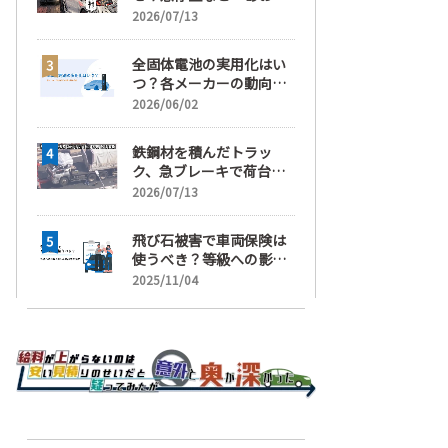
運転」の疑い
2026/07/13
全固体電池の実用化はい
つ？各メーカーの動向と
EVの買い時を解説
2026/06/02
鉄鋼材を積んだトラッ
ク、急ブレーキで荷台が
崩れ、運転手が鉄鋼材に
2026/07/13
潰され死亡
飛び石被害で車両保険は
使うべき？等級への影響
と賢い判断基準を解説
2025/11/04