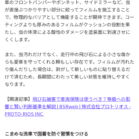
車のフロントバンパーやボンネット、サイドミラーなど、虫
が直接ぶつかりやすい部分に絞ってフィルムを施工すること
で、物理的なバリアとして機能することが期待できます。コー
ティングよりも厚みのあるフィルムがクッションの役割を果
たし、虫の体液による酸性のダメージを塗装面に到達させに
くくします。
また、虫汚れだけでなく、走行中の飛び石による小さな傷か
らも愛車を守ってくれる頼もしい存在です。フィルムが汚れた
り傷んだりした場合は、剥がして新しいものに貼り替えるだ
けで済むため、長期間にわたって美しい状態を維持しやすく
なります。
【関連記事】
飛び石被害で車両保険は使うべき？等級への影
響と賢い判断基準を解説 | BSRweb | 株式会社プロトリオス -
PROTO-RIOS INC.
こまめな洗車で固着を防ぐ習慣をつける