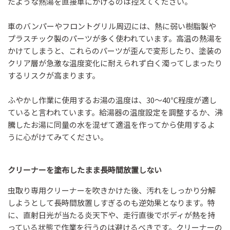
たような熱湯を直接車にかけるのは控えてください。
車のバンパーやフロントグリル周辺には、熱に弱い樹脂製や
プラスチック製のパーツが多く使われています。高温の熱湯を
かけてしまうと、これらのパーツが歪んで変形したり、塗装の
クリア層が急激な温度変化に耐えられず白く濁ってしまったり
するリスクが高まります。
ふやかし作業に使用するお湯の温度は、30〜40℃程度が適し
ていると言われています。給湯器の温度設定を調整するか、沸
騰したお湯に同量の水を混ぜて適温を作ってから使用するよ
うに心がけてみてください。
クリーナーを塗布したまま長時間放置しない
虫取り専用クリーナーを吹きかけた後、汚れをしっかり分解
しようとして長時間放置しすぎるのも逆効果となります。特
に、直射日光が当たる炎天下や、走行直後でボディが熱を持
っている状態で作業を行うのは避けるべきです。クリーナーの