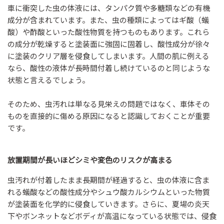
車に衝突した虫の体液には、タンパク質や多糖類などの有機
成分が含まれています。また、虫の種類によってはギ酸（蟻
酸）や酢酸といった酸性物質を持つものもあります。これら
の成分が乾燥すると塗装面に強固に固着し、酸性成分が徐々
に塗装のクリア層を侵食してしまいます。人間の肌に例える
なら、酸性の液体が長時間付着し続けているのと同じような
状態と言えるでしょう。
そのため、虫汚れは単なる見栄えの問題ではなく、車体その
ものを直接的に傷める原因になると認識しておくことが重要
です。
放置期間が長いほどシミや変色のリスクが高まる
虫汚れが付着したまま長期間が経過すると、虫の体液に含ま
れる蟻酸などの酸性成分やシュウ酸カルシウムといった物質
が塗装面を化学的に侵食していきます。さらに、夏場の炎天
下やボンネットなどボディが高温になっている状態では、侵食