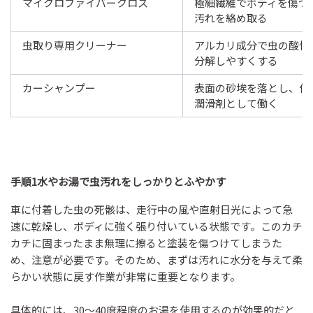
マイクロファイバークロス
極細繊維でボディを傷つ
汚れを絡め取る
虫取り専用クリーナー
アルカリ成分で虫の酸性
分解しやすくする
カーシャンプー
表面の砂埃を落とし、作
潤滑剤として働く
手順1水やお湯で虫汚れをしっかりとふやかす
車に付着した虫の死骸は、走行中の風や直射日光によって急
速に乾燥し、ボディに強く張り付いている状態です。このカチ
カチに固まったまま無理に擦ると塗装を傷つけてしまうた
め、注意が必要です。そのため、まずは汚れに水分を与えて柔
らかい状態に戻す作業が非常に重要となります。
具体的には、30〜40度程度のお湯を使用するのが効果的だと