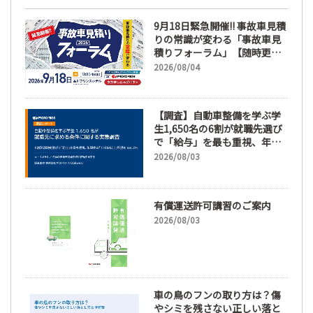
9月18日緊急開催!! 事故車見積
りの常識が変わる「事故車見
積りフォーラム」【随時更
新】
2026/08/04
【調査】自動車整備を学ぶ学
生1,650名の6割が就職先選び
で「給与」を最も重視、年間
休日「110日以上」希望も
2026/08/03
66.3%
有償運送許可講習のご案内
2026/08/03
車の鳥のフンの取り方は？傷
やシミを残さない正しい落と