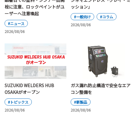
酷暑日での塗料・シンナー缶開
シネマエンドレス「グレイ・ミ
栓に注意、ロックペイントがユ
ッション」
ーザーへ注意喚起
#一般向け
#コラム
#ニュース
2026/08/06
2026/08/06
SUZUKID WELDERS HUB
ガス漏れ防止構造で安全なエア
OSAKAがオープン
コン整備を
#トピックス
#新製品
2026/08/06
2026/08/06