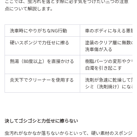
ここでは、虫汚れを落とす際に必ず気をつけたい三つの注意
点について解説します。
洗車時にやりがちなNG行動
車のボディに与える悪影
硬いスポンジで力任せに擦る
塗装のクリア層に無数の
洗車傷が入る
熱湯（80度以上）を直接かける
樹脂パーツの変形やクリ
白濁を引き起こす
炎天下でクリーナーを使用する
洗剤が急速に乾燥して落
シミ（洗剤焼け）になる
決してゴシゴシと力任せに擦らない
虫汚れがなかなか落ちないからといって、硬い素材のスポンジ