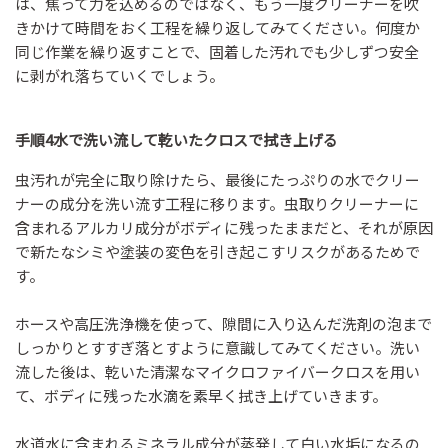
は、焦って力を込めるのではなく、もう一度クリーナーを吹
きかけて時間をおく工程を繰り返してみてください。何度か
同じ作業を繰り返すことで、固着した汚れでも少しずつ安全
に剥がれ落ちていくでしょう。
手順4水で洗い流して乾いたクロスで拭き上げる
虫汚れが完全に取り除けたら、最後にたっぷりの水でクリー
ナーの成分を洗い流す工程に移ります。虫取りクリーナーに
含まれるアルカリ成分がボディに残ったままだと、それが原因
で新たなシミや塗装の変色を引き起こすリスクがあるためで
す。
ホースや高圧洗浄機を使って、隙間に入り込んだ洗剤の泡まで
しっかりとすすぎ落とすように意識してみてください。洗い
流した後は、乾いた清潔なマイクロファイバークロスを用い
て、ボディに残った水滴を素早く拭き上げていきます。
水道水に含まれるミネラル成分が蒸発して白い水垢になるの