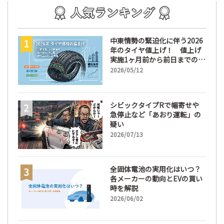
中東情勢の緊迫化に伴う2026
年のタイヤ値上げ！ 値上げ
実施1ヶ月前から前日までの期
間が販売において極めて重要
2026/05/12
な訳
シビックタイプRで幅寄せや
急停止など「あおり運転」の
疑い
2026/07/13
全固体電池の実用化はいつ？
各メーカーの動向とEVの買い
時を解説
2026/06/02