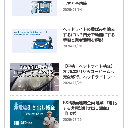
し方と予防策
2026/08/04
ヘッドライトの黄ばみを除去
するには？自分で綺麗にする
手順と業者費用を解説
2026/07/28
【車検・ヘッドライト検査】
2026年8月からロービームへ
完全移行、ヘッドライトレン
ズ磨き・コーティングも重要
2026/06/29
に
BSR誌面連動企画 連載 『進化
する非電流引き出し鈑金』
【目次】
2026/07/15