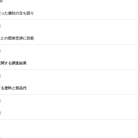
更新
使った個社の立ち回り
新
社との団体交渉に目処
新
に関する調査結果
新
ける塗料と部品代
新
費
は