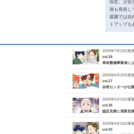
現在、少女
画も発表し
庭園では自
トアップも
2026年7月15日更
vol.38
車体整備事業者によ
2026年6月15日更
vol.37
自研センターが公
2026年5月15日更
vol.36
協定見積と清算見
2026年4月15日更
vol.35