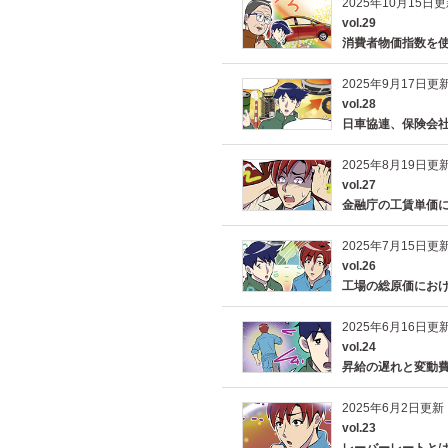
2025年10月15日
vol.29
消費者物価指数を
2025年9月17日更
vol.28
日車協連、保険会
2025年8月19日更
vol.27
金融庁の工賃単価
2025年7月15日更
vol.26
工場の総原価にお
2025年6月16日更
vol.24
昇給の遅れと変動
2025年6月2日更新
vol.23
レーバーレートと