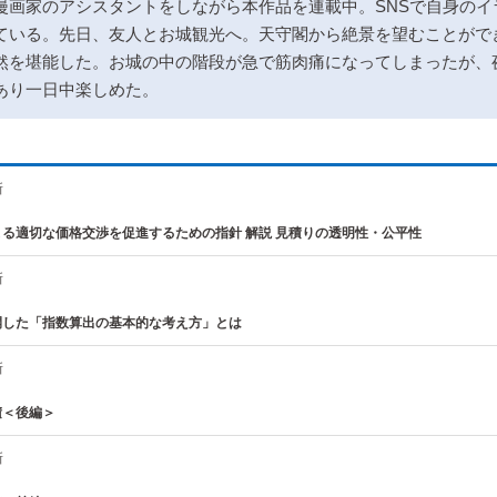
漫画家のアシスタントをしながら本作品を連載中。SNSで自身のイ
ている。先日、友人とお城観光へ。天守閣から絶景を望むことがで
然を堪能した。お城の中の階段が急で筋肉痛になってしまったが、
あり一日中楽しめた。
新
る適切な価格交渉を促進するための指針 解説 見積りの透明性・公平性
新
開した「指数算出の基本的な考え方」とは
新
積＜後編＞
新