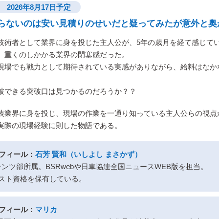
2026年8月17日予定
らないのは安い見積りのせいだと疑ってみたが意外と奥
技術者として業界に身を投じた主人公が、5年の歳月を経て感じて
、重くのしかかる業界の閉塞感だった。
現場でも戦力として期待されている実感がありながら、給料はなか
破できる突破口は見つかるのだろうか？？
装業界に身を投じ、現場の作業を一通り知っている主人公らの視点
実際の現場経験に則した物語である。
ロフィール：
石芳 賢和（いしよし まさかず）
テンツ部所属。BSRwebや日車協連全国ニュースWEB版を担当。
リスト資格を保有している。
ロフィール：
マリカ