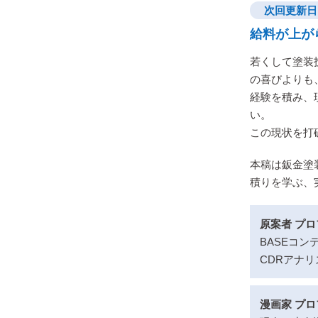
次回更新日 
給料が上が
若くして塗装
の喜びよりも
経験を積み、
い。
この現状を打
本稿は鈑金塗
積りを学ぶ、
原案者 プ
BASEコン
CDRアナ
漫画家 プ