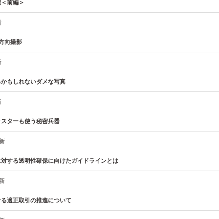
積＜前編＞
新
方向撮影
新
るかもしれないダメな写真
新
ャスターも使う秘密兵器
更新
に対する透明性確保に向けたガイドラインとは
更新
ける適正取引の推進について