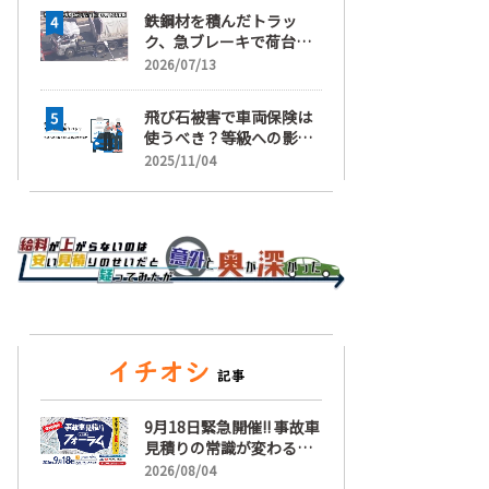
鉄鋼材を積んだトラッ
ク、急ブレーキで荷台が
崩れ、運転手が鉄鋼材に
2026/07/13
潰され死亡
飛び石被害で車両保険は
使うべき？等級への影響
と賢い判断基準を解説
2025/11/04
9月18日緊急開催!! 事故車
見積りの常識が変わる
「事故車見積りフォーラ
2026/08/04