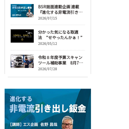
ーティングも重要に
BSR誌面連動企画 連載
『進化する非電流引き出
し鈑金』【目次】
2026/07/15
分かった気になる取適
法 ”せやったんかぁ！”
2026/05/12
令和８年度予算スキャン
ツール補助事業 8月7日
受け付け開始
2026/07/28