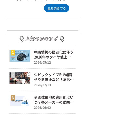
立ち読みする
中東情勢の緊迫化に伴う
2026年のタイヤ値上
げ！ 値上げ実施1ヶ月前
2026/05/12
から前日までの期間が販
売において極めて重要な
シビックタイプRで幅寄
訳
せや急停止など「あおり
運転」の疑い
2026/07/13
全固体電池の実用化はい
つ？各メーカーの動向と
EVの買い時を解説
2026/06/02