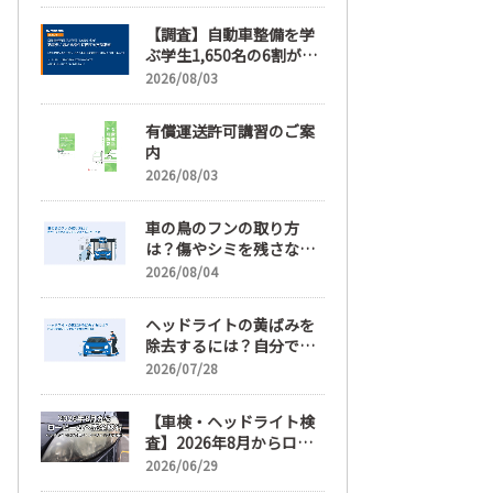
ム」【随時更新】
【調査】自動車整備を学
ぶ学生1,650名の6割が就
職先選びで「給与」を最
2026/08/03
も重視、年間休日「110
日以上」希望も66.3%
有償運送許可講習のご案
内
2026/08/03
車の鳥のフンの取り方
は？傷やシミを残さない
正しい落とし方と予防策
2026/08/04
ヘッドライトの黄ばみを
除去するには？自分で綺
麗にする手順と業者費用
2026/07/28
を解説
【車検・ヘッドライト検
査】2026年8月からロー
ビームへ完全移行、ヘッ
2026/06/29
ドライトレンズ磨き・コ