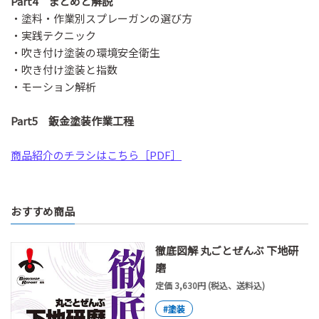
Part4 まとめと解説
・塗料・作業別スプレーガンの選び方
・実践テクニック
・吹き付け塗装の環境安全衛生
・吹き付け塗装と指数
・モーション解析
Part5 鈑金塗装作業工程
商品紹介のチラシはこちら［PDF］
おすすめ商品
徹底図解 丸ごとぜんぶ 下地研
磨
定価 3,630円 (税込、送料込)
#塗装