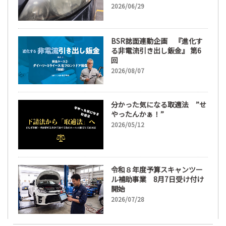
ズ磨き・コーティングも重要
2026/06/29
に
BSR誌面連動企画 『進化す
る非電流引き出し鈑金』 第6
回
2026/08/07
分かった気になる取適法 ”せ
やったんかぁ！”
2026/05/12
令和８年度予算スキャンツー
ル補助事業 8月7日受け付け
開始
2026/07/28