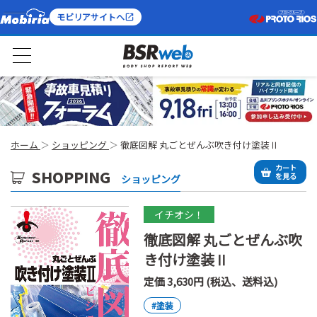
モビリアサイトへ
ホーム
ショッピング
徹底図解 丸ごとぜんぶ吹き付け塗装Ⅱ
カート
SHOPPING
を見る
ショッピング
イチオシ！
徹底図解 丸ごとぜんぶ吹
き付け塗装Ⅱ
定価 3,630円 (税込、送料込)
#塗装