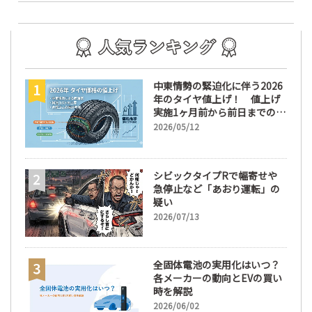
中東情勢の緊迫化に伴う2026
年のタイヤ値上げ！ 値上げ
実施1ヶ月前から前日までの期
間が販売において極めて重要
2026/05/12
な訳
シビックタイプRで幅寄せや
急停止など「あおり運転」の
疑い
2026/07/13
全固体電池の実用化はいつ？
各メーカーの動向とEVの買い
時を解説
2026/06/02