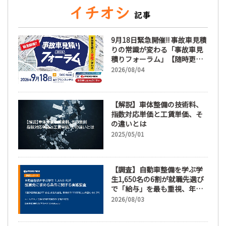
9月18日緊急開催!! 事故車見積
りの常識が変わる「事故車見
積りフォーラム」【随時更
新】
2026/08/04
【解説】車体整備の技術料、
指数対応単価と工賃単価、そ
の違いとは
2025/05/01
【調査】自動車整備を学ぶ学
生1,650名の6割が就職先選び
で「給与」を最も重視、年間
休日「110日以上」希望も
2026/08/03
66.3%