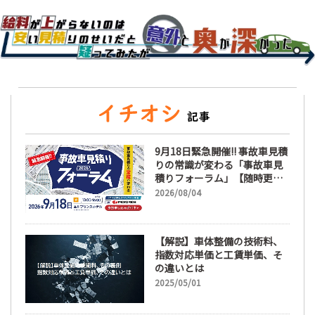
9月18日緊急開催!! 事故車見積
りの常識が変わる「事故車見
積りフォーラム」【随時更
新】
2026/08/04
【解説】車体整備の技術料、
指数対応単価と工賃単価、そ
の違いとは
2025/05/01