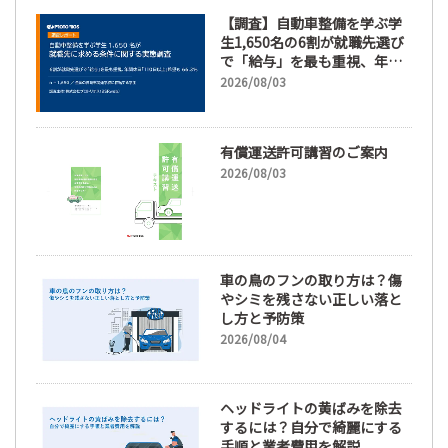
【調査】自動車整備を学ぶ学
生1,650名の6割が就職先選び
で「給与」を最も重視、年間
休日「110日以上」希望も
2026/08/03
66.3%
有償運送許可講習のご案内
2026/08/03
車の鳥のフンの取り方は？傷
やシミを残さない正しい落と
し方と予防策
2026/08/04
ヘッドライトの黄ばみを除去
するには？自分で綺麗にする
手順と業者費用を解説