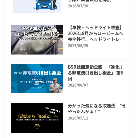
2026/07/28
【車検・ヘッドライト検査】
2026年8月からロービームへ
完全移行、ヘッドライトレン
ズ磨き・コーティングも重要
2026/06/29
に
BSR誌面連動企画 『進化す
る非電流引き出し鈑金』 第6
回
2026/08/07
分かった気になる取適法 ”せ
やったんかぁ！”
2026/05/12