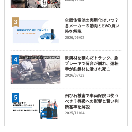
全固体電池の実用化はいつ？
各メーカーの動向とEVの買い
時を解説
2026/06/02
鉄鋼材を積んだトラック、急
ブレーキで荷台が崩れ、運転
手が鉄鋼材に潰され死亡
2026/07/13
飛び石被害で車両保険は使う
べき？等級への影響と賢い判
断基準を解説
2025/11/04