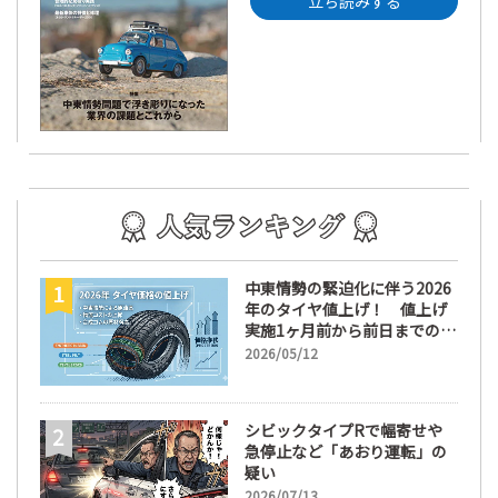
立ち読みする
中東情勢の緊迫化に伴う2026
年のタイヤ値上げ！ 値上げ
実施1ヶ月前から前日までの期
間が販売において極めて重要
2026/05/12
な訳
シビックタイプRで幅寄せや
急停止など「あおり運転」の
疑い
2026/07/13