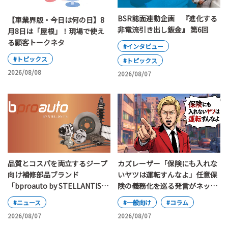
BSR誌面連動企画 『進化する
【車業界版・今日は何の日】8
非電流引き出し鈑金』 第6回
月8日は「屋根」！現場で使え
る顧客トークネタ
#インタビュー
#トピックス
#トピックス
2026/08/08
2026/08/07
カズレーザー「保険にも入れな
品質とコスパを両立するジープ
いヤツは運転すんなよ」任意保
向け補修部品ブランド
険の義務化を巡る発言がネット
「bproauto by STELLANTIS」
で大論争
が日本上陸
#一般向け
#コラム
#ニュース
2026/08/07
2026/08/07