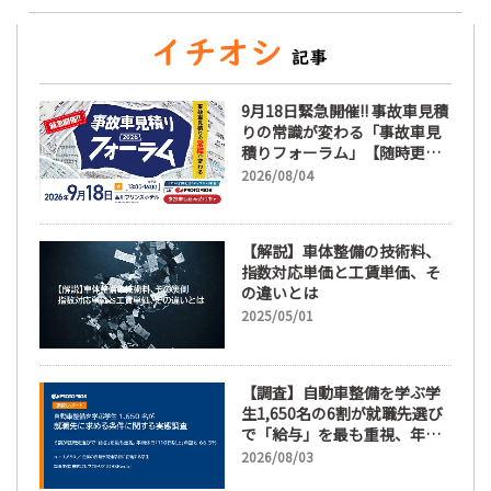
9月18日緊急開催!! 事故車見積
りの常識が変わる「事故車見
積りフォーラム」【随時更
新】
2026/08/04
【解説】車体整備の技術料、
指数対応単価と工賃単価、そ
の違いとは
2025/05/01
【調査】自動車整備を学ぶ学
生1,650名の6割が就職先選び
で「給与」を最も重視、年間
休日「110日以上」希望も
2026/08/03
66.3%