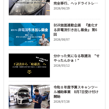
完全移行、ヘッドライトレン
ズ磨き・コーティングも重要
2026/06/29
に
BSR誌面連動企画 『進化す
る非電流引き出し鈑金』 第6
回
2026/08/07
分かった気になる取適法 ”せ
やったんかぁ！”
2026/05/12
令和８年度予算スキャンツー
ル補助事業 8月7日受け付け
開始
2026/07/28