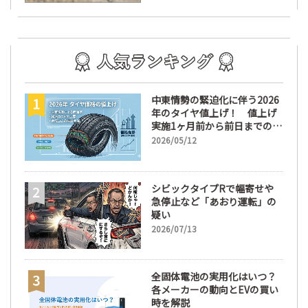
中東情勢の緊迫化に伴う2026
年のタイヤ値上げ！ 値上げ
実施1ヶ月前から前日までの期
間が販売において極めて重要
2026/05/12
な訳
シビックタイプRで幅寄せや
急停止など「あおり運転」の
疑い
2026/07/13
全固体電池の実用化はいつ？
各メーカーの動向とEVの買い
時を解説