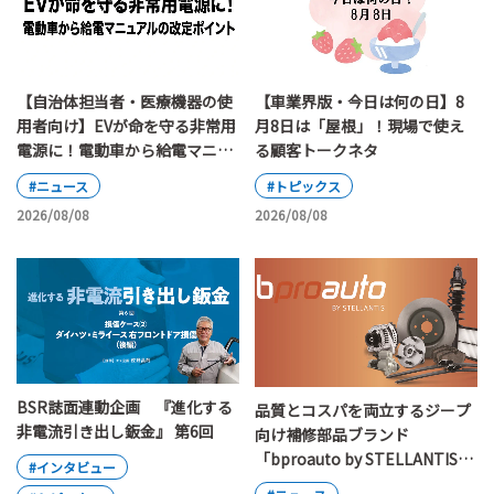
【自治体担当者・医療機器の使
【車業界版・今日は何の日】8
用者向け】EVが命を守る非常用
月8日は「屋根」！現場で使え
電源に！電動車から給電マニュ
る顧客トークネタ
アルの改定ポイント
#ニュース
#トピックス
2026/08/08
2026/08/08
BSR誌面連動企画 『進化する
品質とコスパを両立するジープ
非電流引き出し鈑金』 第6回
向け補修部品ブランド
「bproauto by STELLANTIS」
#インタビュー
が日本上陸