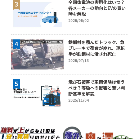
全固体電池の実用化はいつ？
各メーカーの動向とEVの買い
時を解説
2026/06/02
鉄鋼材を積んだトラック、急
ブレーキで荷台が崩れ、運転
手が鉄鋼材に潰され死亡
2026/07/13
飛び石被害で車両保険は使う
べき？等級への影響と賢い判
断基準を解説
2025/11/04