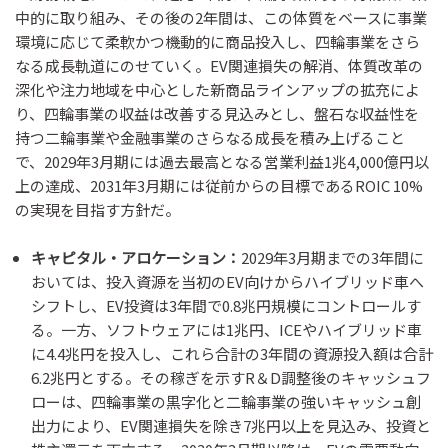
中的に取り組み、その後の2年間は、この体質をベースに事業
環境に応じて柔軟かつ機動的に商品投入し、四輪事業をさら
なる成長軌道にのせていく。EV関連損失の解消、体質改革の
深化や注力地域を中心とした新商品ラインアップの拡充によ
り、四輪事業の収益は改善する見込みとし、盤石な収益性を
持つ二輪事業や金融事業のさらなる成長を積み上げること
で、2029年3月期には過去最高となる営業利益1兆4,000億円以
上の達成、2031年3月期には従前からの目標であるROIC 10%
の実現を目指す方針だ。
キャピタル・アロケーション：
2029年3月期までの3年間に
おいては、投入資源を当初のEV向けからハイブリッド車へ
シフトし、EV投資は3年間で0.8兆円規模にコントロールす
る。一方、ソフトウェアには1兆円、ICEやハイブリッド車
に4.4兆円を投入し、これら合計の3年間の資源投入額は合計
6.2兆円とする。その稼ぎを示すR＆D調整後のキャッシュフ
ローは、四輪事業の黒字化と二輪事業の強いキャッシュ創
出力により、EV関連損失を除き7兆円以上を見込み、投資と