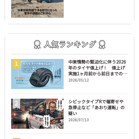
中東情勢の緊迫化に伴う2026
年のタイヤ値上げ！ 値上げ
実施1ヶ月前から前日までの期
間が販売において極めて重要
2026/05/12
な訳
シビックタイプRで幅寄せや
急停止など「あおり運転」の
疑い
2026/07/13