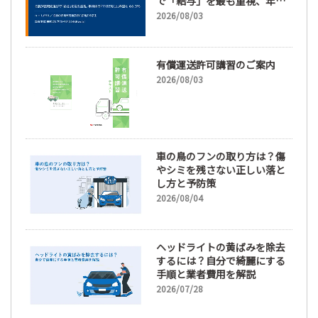
で「給与」を最も重視、年間
休日「110日以上」希望も
2026/08/03
66.3%
有償運送許可講習のご案内
2026/08/03
車の鳥のフンの取り方は？傷
やシミを残さない正しい落と
し方と予防策
2026/08/04
ヘッドライトの黄ばみを除去
するには？自分で綺麗にする
手順と業者費用を解説
2026/07/28