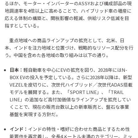
るほか、モーター・インバーターのASSYおよび構成部品の現
地調達率を4倍以上に高めることで、ハイブリッド車の増産に
応える体制の構築と、関税影響の軽減、供給リスク低減を目
指すとしている。
重点地域への商品ラインアップの拡充として、北米、日
本、インドを注力地域と位置づけ、戦略的なリソース配分を行
う。中国を含めた各地域の取り組みは以下の通り。
日本：
軽自動車を中心にEVの拡充を図り、2028年にはN-
BOX EVの投入を予定している。さらに2028年以降は、新型
VEZELを皮切りに、次世代ハイブリッド／次世代ADAS搭載
モデルを展開する。また、「SPORT LINE」、「TRAIL
LINE」の追加など高付加価値なラインアップを拡充してい
くことで、現在の販売台数以上の新車販売と、盤石な事業
基盤を実現する方針だ。
インド：
インドの特性・嗜好に合わせた商品とするため性
能要件を再定義し、全長4メートル未満のカテゴリー、ミッ