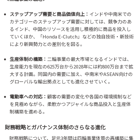
ステップアップ需要と商品価値向上：
インドや中南米での
カテゴリーのステップアップ需要に対しては、競争力のあ
るインド、中国のリソースを活用し積極的に商品を投入し
ていくほか、「Honda E-Clutch」などの独自技術・新技術
により新興勢力との差別化を図る。
生産体制の構築：
二輪事業の最大市場となるインドでは、
生産能力を現在の625万台から2028年には約800万台まで拡
大する計画。同国内の需要に加え、中南米やASEAN向けの
グローバルな輸出拠点としても進化させていく。
電動車への対応：
顧客の需要の変化や各国の環境規制など
を見極めながら、柔軟かつアジャイルな商品投入と生産体
制構築を進める。
財務戦略とガバナンス体制のさらなる進化
財務戦略について、足元3年間は四輪事業体質の再構築に集