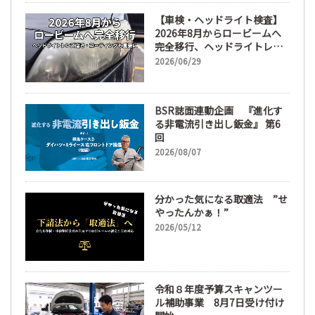
【車検・ヘッドライト検査】
2026年8月からロービームへ
完全移行、ヘッドライトレン
ズ磨き・コーティングも重要
2026/06/29
に
BSR誌面連動企画 『進化す
る非電流引き出し鈑金』 第6
回
2026/08/07
分かった気になる取適法 ”せ
やったんかぁ！”
2026/05/12
令和８年度予算スキャンツー
ル補助事業 8月7日受け付け