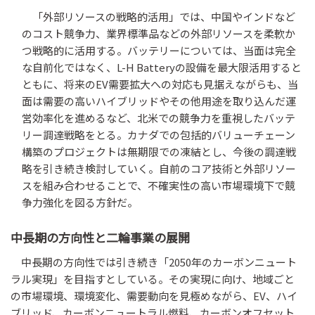
「外部リソースの戦略的活用」では、中国やインドなど
のコスト競争力、業界標準品などの外部リソースを柔軟か
つ戦略的に活用する。バッテリーについては、当面は完全
な自前化ではなく、L-H Batteryの設備を最大限活用すると
ともに、将来のEV需要拡大への対応も見据えながらも、当
面は需要の高いハイブリッドやその他用途を取り込んだ運
営効率化を進めるなど、北米での競争力を重視したバッテ
リー調達戦略をとる。カナダでの包括的バリューチェーン
構築のプロジェクトは無期限での凍結とし、今後の調達戦
略を引き続き検討していく。自前のコア技術と外部リソー
スを組み合わせることで、不確実性の高い市場環境下で競
争力強化を図る方針だ。
中長期の方向性と二輪事業の展開
中長期の方向性では引き続き「2050年のカーボンニュート
ラル実現」を目指すとしている。その実現に向け、地域ごと
の市場環境、環境変化、需要動向を見極めながら、EV、ハイ
ブリッド、カーボンニュートラル燃料、カーボンオフセット