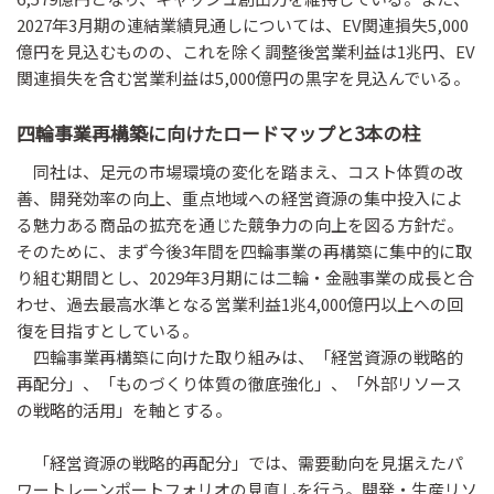
2027年3月期の連結業績見通しについては、EV関連損失5,000
億円を見込むものの、これを除く調整後営業利益は1兆円、EV
関連損失を含む営業利益は5,000億円の黒字を見込んでいる。
四輪事業再構築に向けたロードマップと3本の柱
同社は、足元の市場環境の変化を踏まえ、コスト体質の改
善、開発効率の向上、重点地域への経営資源の集中投入によ
る魅力ある商品の拡充を通じた競争力の向上を図る方針だ。
そのために、まず今後3年間を四輪事業の再構築に集中的に取
り組む期間とし、2029年3月期には二輪・金融事業の成長と合
わせ、過去最高水準となる営業利益1兆4,000億円以上への回
復を目指すとしている。
四輪事業再構築に向けた取り組みは、「経営資源の戦略的
再配分」、「ものづくり体質の徹底強化」、「外部リソース
の戦略的活用」を軸とする。
「経営資源の戦略的再配分」では、需要動向を見据えたパ
ワートレーンポートフォリオの見直しを行う。開発・生産リソ