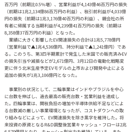
百万円（前期比0.5％増）、営業利益が4,143億46百万円の損失
（前期は1兆2,134億86百万円の利益）、税引前利益が4,033億
円の損失（前期は1兆3,176億40百万円の利益）、親会社の所
有者に帰属する当期利益が4,239億41百万円の損失（前期は
8,358億37百万円の利益）となった。
業績に大きく影響したEV関連損失の合計は1兆5,778億円
（営業利益で▲1兆4,536億円、持分利益で▲1,241億円）であ
る。このうち、第3四半期累計で発生した米国での販売済みEV
の損失引当や減損などが2,671億円、3月12日の電動化戦略変
更に伴う北米生産予定EVモデルの上市および開発中止による
追加の損失が1兆3,106億円となった。
事業別の状況として、二輪事業はインドやブラジルを中心
に台数を伸ばし、過去最高の販売台数・営業利益を達成し
た。四輪事業は、関税負担の増加や半導体供給不足などによ
る台数減の厳しい事業環境となったが、コストダウンへの取
り組みなどによって、EV関連損失を除き黒字を維持した。将
来投資の原資となるR&D調整後営業キャッシュ・フローは2兆
6,579億円となり、キャッシュ創出力を維持している。また、