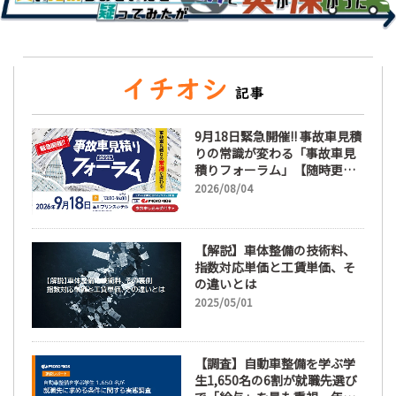
9月18日緊急開催!! 事故車見積
りの常識が変わる「事故車見
積りフォーラム」【随時更
新】
2026/08/04
【解説】車体整備の技術料、
指数対応単価と工賃単価、そ
の違いとは
2025/05/01
【調査】自動車整備を学ぶ学
生1,650名の6割が就職先選び