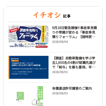
9月18日緊急開催!! 事故車見積
りの常識が変わる「事故車見
積りフォーラム」【随時更
新】
2026/08/04
【調査】自動車整備を学ぶ学
生1,650名の6割が就職先選び
で「給与」を最も重視、年間
休日「110日以上」希望も
2026/08/03
66.3%
有償運送許可講習のご案内
2026/08/03