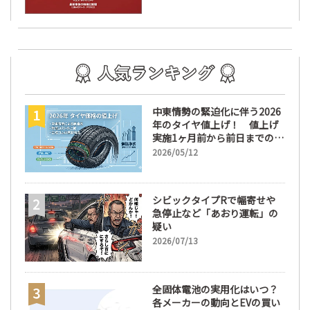
中東情勢の緊迫化に伴う2026
年のタイヤ値上げ！ 値上げ
実施1ヶ月前から前日までの期
間が販売において極めて重要
2026/05/12
な訳
シビックタイプRで幅寄せや
急停止など「あおり運転」の
疑い
2026/07/13
全固体電池の実用化はいつ？
各メーカーの動向とEVの買い