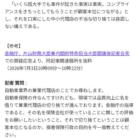
「いくら超大手でも事件が起きた事実は事実。コンプライ
アンスをきちっとしてもらうことが顧客本位につながる」と
し、それを口実にした中小代理店の不当な切り捨ては容認し
ない構えである。
【参考】
金融庁、片山財務大臣兼内閣府特命担当大臣閣議後記者会見
での質疑応答より、同記事関連個所を抜粋
（2026年7月3日10時09分～10時22分）
記者 質問
：
自動車業界の兼業代理店のことでお尋ねします。
自動車保険の件なんですけれども、現場では品質向上に名を
借りて兼業代理店の切り捨てが進んでおります。金融庁の指導
であると、その名を保険会社が使っていることに関しての評価
をお願いしたいということ、それで切り捨てということは顧
客本位となるのか、損害保険行政の目的を今一度教えてくだ
さい。