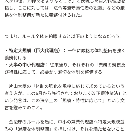
入が10億、20億あるようなところ」と表現した巨大代理店を
指し、ここに対しては「法令等遵守責任者の設置」などの厳
格な体制整備が新たに義務付けられた。
つまり、ルール全体を俯瞰すると以下のようになるだろう。
・
特定大規模（巨大代理店）
： 一律に厳格な体制整備を強く
義務付ける
・
大半の中小代理店
： 従来通り、それぞれの「業務の規模及
び特性に応じて」必要かつ適切な体制を整備する
片山大臣の「体制の強化を規模に応じて求めているという
考え方が、この6月から施行されております改正保険業法」と
いう発言は、この法令上の「規模・特性に応じて」という文
言を鑑みてのこと。
金融庁のルールを盾に、中小の兼業代理店へ特定大規模並
みの「過度な体制整備」を押し付け、それを満たせないこと