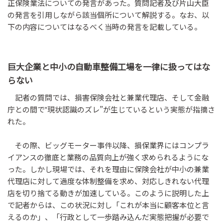
正保険業法についての発言があった。質問記者及び片山大臣
の発言を引用しながら該当個所について解説する。なお、以
下の内容についてはなるべく当時の発言を記載している。
巨大企業と中小の自動車整備工場を一律に扱ってはな
らない
記者の質問では、損害保険会社と兼業代理店、そして金融
庁との間で‟現状認識のズレ”が生じているという実態が指摘さ
れた。
その際、ビッグモーター事件以降、損保業界にはコンプラ
イアンスの徹底と業務の品質向上が強く求められるようにな
った。しかし現場では、それを理由に保険会社が中小の兼業
代理店に対して過度な体制整備を求め、対応しきれない代理
店を切り捨てる動きが加速している。このように説明した上
で記者からは、この状況に対し「これが本当に顧客本位と言
えるのか」、「行政として一歩踏み込んだ実態把握が必要で