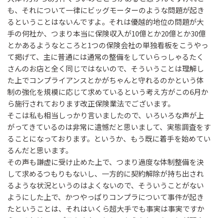
も、それについて一律にビッグモーターのような問題が起き
るということはないんですよ。それは優越的地位の問題が大
手の何社か、つまり本当に保険収入が10億とか20億とか30億
とかあるようなところと1つの保険会社の単独看板をこうやっ
て掲げて、主に普通には通常の整備をしていらっしゃるたく
さんのお店と全く同じではないので、そういうことは理解し
た上でコンプライアンスとかがちゃんと守れるのかという体
制の強化を規模に応じて求めているという考え方がこの6月か
ら施行されております改正保険業法でございます。
そこは私も相当しっかり言いましたので、いろいろな声が上
がってきているのは非常に遺憾だと思いまして、実態調査をす
ることになっております。というか、もう既に着手を始めてい
るんだと思います。
その声も謙虚に受け止めた上で、つまり過度な体制整備を決
して求めるつもりもないし、一方的に契約解除が持ち出され
るような状況というのはよくないので、そういうことがない
ようにした上で、かつやっぱりコンプラについて事件が起き
たということは、それはいくら超大手でも事実は事実ですか