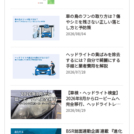
車の鳥のフンの取り方は？傷
やシミを残さない正しい落と
し方と予防策
2026/08/04
ヘッドライトの黄ばみを除去
するには？自分で綺麗にする
手順と業者費用を解説
2026/07/28
【車検・ヘッドライト検査】
2026年8月からロービームへ
完全移行、ヘッドライトレン
ズ磨き・コーティングも重要
2026/06/29
に
BSR誌面連動企画 連載 『進化