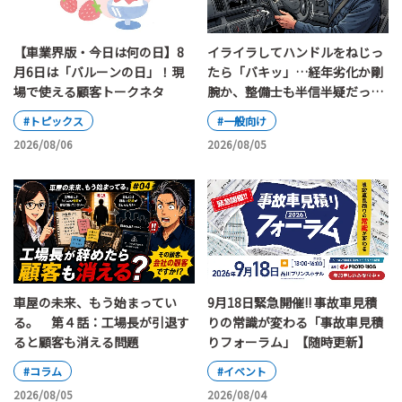
【車業界版・今日は何の日】8
イライラしてハンドルをねじっ
月6日は「バルーンの日」！現
たら「バキッ」…経年劣化か剛
場で使える顧客トークネタ
腕か、整備士も半信半疑だった
素手によるハンドル切断事件
#トピックス
#一般向け
2026/08/06
2026/08/05
車屋の未来、もう始まってい
9月18日緊急開催!! 事故車見積
る。 第４話：工場長が引退す
りの常識が変わる「事故車見積
ると顧客も消える問題
りフォーラム」【随時更新】
#コラム
#イベント
2026/08/05
2026/08/04