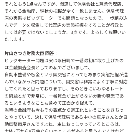
それともう1点なんですが、関連して保険会社と兼業代理店、
それから金融庁、現状の把握が全く一致しません。保険代理
店の実態はビッグモーターでも問題となったので、一歩踏み込
んでデータを収集して代理店の実態把握をすることが行政と
しては必要ではないでしょうか。3点です、よろしくお願いい
たします。
片山さつき財務大臣 回答
：
ビッグモーター問題は実は永田町で一番最初に取り上げたの
は金融調査会長としての私でございまして、
自動車整備や板金という国交省にとってもあまり実態把握が進
んでいなかった問題について、国交省は非常によく丁寧に対応
してくれたと思っておりますし、そのときにいわゆるレート
の問題とかで非常に、一番賃金が上がらない分野の職業であ
るというようなことも含めて正面から捉えて、
当時の金融庁も今もその観点から適正化ということをきちっ
とやっていて、決して保険代理店である中小の車屋さんとか自
動車整備屋さんですよね、主におっしゃっているところは、
大体7万から8万件ぐらいのところがあると思うんですけれど