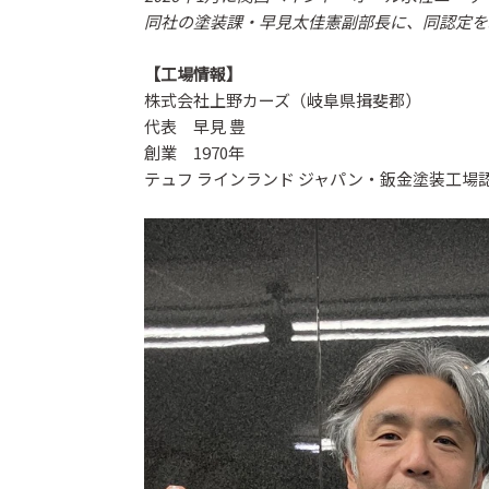
同社の塗装課・早見太佳憲副部長に、同認定を
【工場情報】
株式会社上野カーズ（岐阜県揖斐郡）
代表 早見 豊
創業 1970年
テュフ ラインランド ジャパン・鈑金塗装工場認