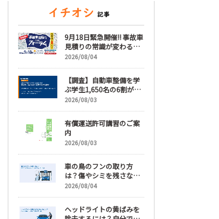
9月18日緊急開催!! 事故車
見積りの常識が変わる
「事故車見積りフォーラ
2026/08/04
ム」【随時更新】
【調査】自動車整備を学
ぶ学生1,650名の6割が就
職先選びで「給与」を最
2026/08/03
も重視、年間休日「110
日以上」希望も66.3%
有償運送許可講習のご案
内
2026/08/03
車の鳥のフンの取り方
は？傷やシミを残さない
正しい落とし方と予防策
2026/08/04
ヘッドライトの黄ばみを
除去するには？自分で綺