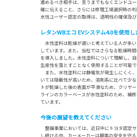
進めるべき相手は、言うまでもなくエンドユー
確に伝えること、さらには修理工場選択時の判
水性ユーザー認定の取得は、透明性の確保及び
レタンWBエコ EVシステム4.0を使
水性塗料は乾燥が遅いと考えている人が多い
しています。また、当社ではさらなる乾燥時間
を導入しました。水性塗料について理解し、自
生産性を落とすことなく使用することが可能で
また、水性塗料には静電気が発生しにくく、
いては隠蔽性が高いため、溶剤系に比べて少な
トが乾燥した後の表面が平滑なため、クリヤー
ラインのカラーベースが水性塗料のため、補修
ています。
今後の展望を教えてください
整備事業においては、近日中にトヨタ認定サ
し続ける中、カーメーカーは顧客の安全を守る