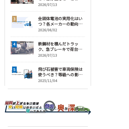
運転」の疑い
2026/07/13
全固体電池の実用化はい
つ？各メーカーの動向と
EVの買い時を解説
2026/06/02
鉄鋼材を積んだトラッ
ク、急ブレーキで荷台が
崩れ、運転手が鉄鋼材に
2026/07/13
潰され死亡
飛び石被害で車両保険は
使うべき？等級への影響
と賢い判断基準を解説
2025/11/04