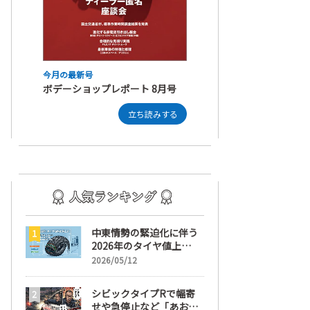
今月の最新号
ボデーショップレポート 8月号
立ち読みする
中東情勢の緊迫化に伴う
2026年のタイヤ値上
げ！ 値上げ実施1ヶ月前
2026/05/12
から前日までの期間が販
売において極めて重要な
シビックタイプRで幅寄
訳
せや急停止など「あおり