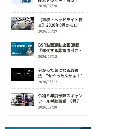
麗にする手順と業者費用
2026/07/28
を解説
【車検・ヘッドライト検
査】2026年8月からロー
ビームへ完全移行、ヘッ
2026/06/29
ドライトレンズ磨き・コ
ーティングも重要に
BSR誌面連動企画 連載
『進化する非電流引き出
し鈑金』【目次】
2026/07/15
分かった気になる取適
法 ”せやったんかぁ！”
2026/05/12
令和８年度予算スキャン
ツール補助事業 8月7日
受け付け開始
2026/07/28