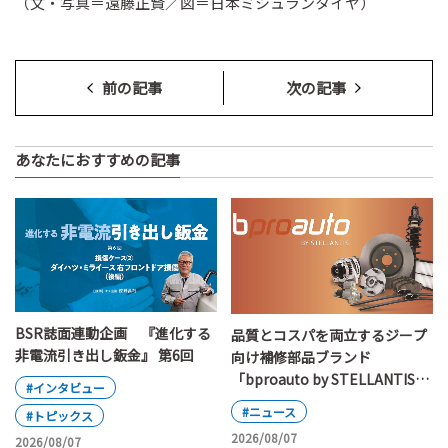
（文・写真＝遠藤正賢／図＝日本ミシュランタイヤ）
前の記事
次の記事
あなたにおすすめの記事
BSR誌面連動企画 『進化する
品質とコスパを両立するジープ
非電流引き出し鈑金』 第6回
向け補修部品ブランド
「bproauto by STELLANTIS」
#インタビュー
が日本上陸
#ニュース
#トピックス
2026/08/07
2026/08/07