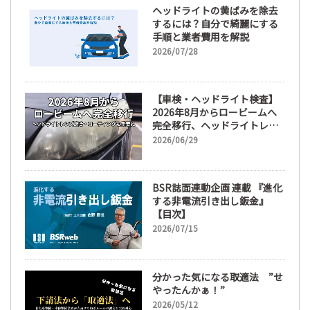
ヘッドライトの黄ばみを除去
するには？自分で綺麗にする
手順と業者費用を解説
2026/07/28
【車検・ヘッドライト検査】
2026年8月からロービームへ
完全移行、ヘッドライトレン
ズ磨き・コーティングも重要
2026/06/29
に
BSR誌面連動企画 連載 『進化
する非電流引き出し鈑金』
【目次】
2026/07/15
分かった気になる取適法 ”せ
やったんかぁ！”
2026/05/12