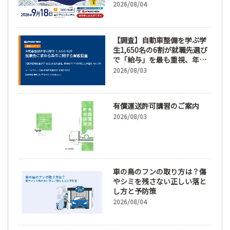
新】
2026/08/04
【調査】自動車整備を学ぶ学
生1,650名の6割が就職先選び
で「給与」を最も重視、年間
休日「110日以上」希望も
2026/08/03
66.3%
有償運送許可講習のご案内
2026/08/03
車の鳥のフンの取り方は？傷
やシミを残さない正しい落と
し方と予防策
2026/08/04