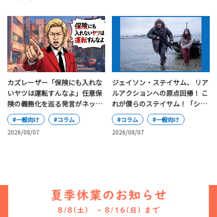
カズレーザー「保険にも入れな
ジェイソン・ステイサム、 リア
いヤツは運転すんなよ」任意保
ルアクションへの原点回帰！ こ
険の義務化を巡る発言がネット
れが僕らのステイサム！「シェ
で大論争
ルター」
#一般向け
#コラム
#コラム
#一般向け
2026/08/07
2026/08/07