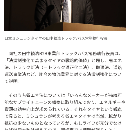
日本ミシュランタイヤの田中禎浩トラック/バス常務執行役員
同社の田中禎浩B2B事業部トラック/バス常務執行役員は、
「法規制強化で高まるタイヤの戦略的価値」と題し、省エネ
法、トラック新法（＝トラック適正化二法）、取適法、道路
運送事業法など、昨今の物流業界に対する法規制強化につい
て説明。
そのうち省エネ法については「いろんなメーカーが持続可
能なサプライチェーンの構築に取り組んでおり、エネルギーや
資源の効率向上が求められている。それをタイヤという観点
で見ると、ミシュランが考える省エネタイヤは当然、転がり
抵抗の少ないものとなっているが、もしライフが充分でなけ
れば消費本数は増えるので、環境面では課題が残る」とし、