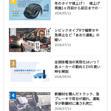
年のタイヤ値上げ！ 値上げ
実施1ヶ月前から前日までの期
間が販売において極めて重要
2026/05/12
な訳
シビックタイプRで幅寄せや
急停止など「あおり運転」の
疑い
2026/07/13
全固体電池の実用化はいつ？
各メーカーの動向とEVの買い
時を解説
2026/06/02
鉄鋼材を積んだトラック、急
ブレーキで荷台が崩れ、運転
手が鉄鋼材に潰され死亡
2026/07/13