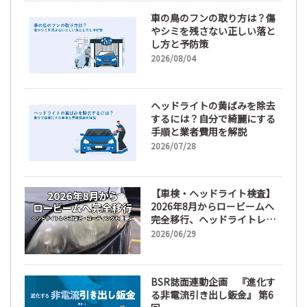
車の鳥のフンの取り方は？傷
やシミを残さない正しい落と
し方と予防策
2026/08/04
ヘッドライトの黄ばみを除去
するには？自分で綺麗にする
手順と業者費用を解説
2026/07/28
【車検・ヘッドライト検査】
2026年8月からロービームへ
完全移行、ヘッドライトレン
ズ磨き・コーティングも重要
2026/06/29
に
BSR誌面連動企画 『進化す
る非電流引き出し鈑金』 第6