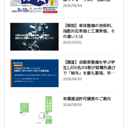
新】
2026/08/04
【解説】車体整備の技術料、
指数対応単価と工賃単価、そ
の違いとは
2025/05/01
【調査】自動車整備を学ぶ学
生1,650名の6割が就職先選び
で「給与」を最も重視、年間
休日「110日以上」希望も
2026/08/03
66.3%
有償運送許可講習のご案内
2026/08/03