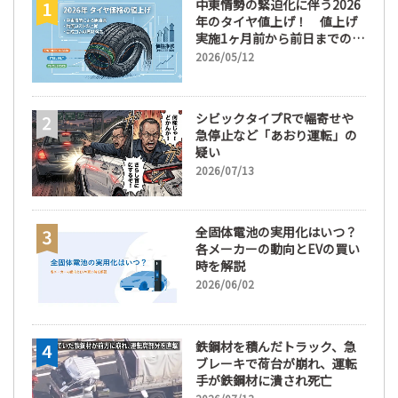
中東情勢の緊迫化に伴う2026
年のタイヤ値上げ！ 値上げ
実施1ヶ月前から前日までの期
間が販売において極めて重要
2026/05/12
な訳
シビックタイプRで幅寄せや
急停止など「あおり運転」の
疑い
2026/07/13
全固体電池の実用化はいつ？
各メーカーの動向とEVの買い
時を解説
2026/06/02
鉄鋼材を積んだトラック、急
ブレーキで荷台が崩れ、運転
手が鉄鋼材に潰され死亡