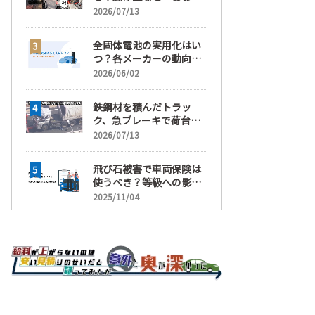
運転」の疑い
2026/07/13
全固体電池の実用化はい
つ？各メーカーの動向と
EVの買い時を解説
2026/06/02
鉄鋼材を積んだトラッ
ク、急ブレーキで荷台が
崩れ、運転手が鉄鋼材に
2026/07/13
潰され死亡
飛び石被害で車両保険は
使うべき？等級への影響
と賢い判断基準を解説
2025/11/04