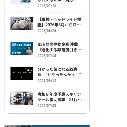
麗にする手順と業者費用
2026/07/28
を解説
【車検・ヘッドライト検
査】2026年8月からロー
ビームへ完全移行、ヘッ
2026/06/29
ドライトレンズ磨き・コ
ーティングも重要に
BSR誌面連動企画 連載
『進化する非電流引き出
し鈑金』【目次】
2026/07/15
分かった気になる取適
法 ”せやったんかぁ！”
2026/05/12
令和８年度予算スキャン
ツール補助事業 8月7日
受け付け開始
2026/07/28