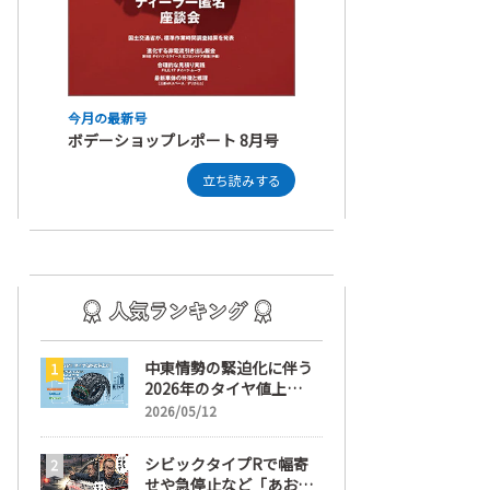
今月の最新号
ボデーショップレポート 8月号
立ち読みする
中東情勢の緊迫化に伴う
2026年のタイヤ値上
げ！ 値上げ実施1ヶ月前
2026/05/12
から前日までの期間が販
売において極めて重要な
シビックタイプRで幅寄
訳
せや急停止など「あおり