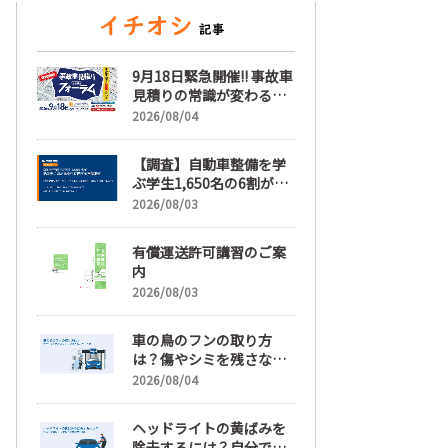
9月18日緊急開催!! 事故車
見積りの常識が変わる
「事故車見積りフォーラ
2026/08/04
ム」【随時更新】
【調査】自動車整備を学
ぶ学生1,650名の6割が就
職先選びで「給与」を最
2026/08/03
も重視、年間休日「110
日以上」希望も66.3%
有償運送許可講習のご案
内
2026/08/03
車の鳥のフンの取り方
は？傷やシミを残さない
正しい落とし方と予防策
2026/08/04
ヘッドライトの黄ばみを
除去するには？自分で綺