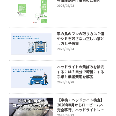
有償運送許可講習のご案内
2026/08/03
車の鳥のフンの取り方は？傷
やシミを残さない正しい落と
し方と予防策
2026/08/04
ヘッドライトの黄ばみを除去
するには？自分で綺麗にする
手順と業者費用を解説
2026/07/28
【車検・ヘッドライト検査】
2026年8月からロービームへ
完全移行、ヘッドライトレン
ズ磨き・コーティングも重要
2026/06/29