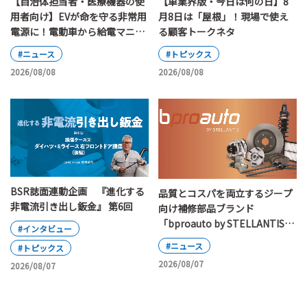
【自治体担当者・医療機器の使
【車業界版・今日は何の日】8
用者向け】EVが命を守る非常用
月8日は「屋根」！現場で使え
電源に！電動車から給電マニュ
る顧客トークネタ
アルの改定ポイント
#ニュース
#トピックス
2026/08/08
2026/08/08
BSR誌面連動企画 『進化する
品質とコスパを両立するジープ
非電流引き出し鈑金』 第6回
向け補修部品ブランド
「bproauto by STELLANTIS」
#インタビュー
が日本上陸
#ニュース
#トピックス
2026/08/07
2026/08/07