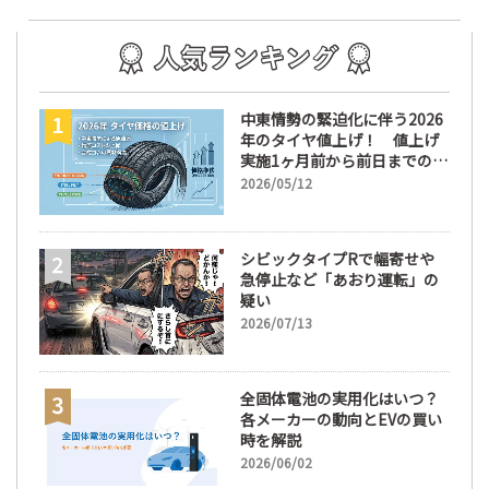
中東情勢の緊迫化に伴う2026
年のタイヤ値上げ！ 値上げ
実施1ヶ月前から前日までの期
間が販売において極めて重要
2026/05/12
な訳
シビックタイプRで幅寄せや
急停止など「あおり運転」の
疑い
2026/07/13
全固体電池の実用化はいつ？
各メーカーの動向とEVの買い
時を解説
2026/06/02