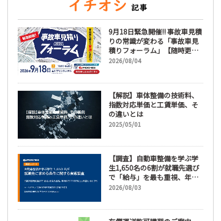
9月18日緊急開催!! 事故車見積
りの常識が変わる「事故車見
積りフォーラム」【随時更
新】
2026/08/04
【解説】車体整備の技術料、
指数対応単価と工賃単価、そ
の違いとは
2025/05/01
【調査】自動車整備を学ぶ学
生1,650名の6割が就職先選び
で「給与」を最も重視、年間
休日「110日以上」希望も
2026/08/03
66.3%