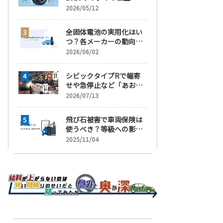
げ！ 値上げ実施1ヶ月前
2026/05/12
から前日までの期間が販
売において極めて重要な
全固体電池の実用化はい
訳
つ？各メーカーの動向と
EVの買い時を解説
2026/06/02
シビックタイプRで幅寄
せや急停止など「あおり
運転」の疑い
2026/07/13
飛び石被害で車両保険は
使うべき？等級への影響
と賢い判断基準を解説
2025/11/04