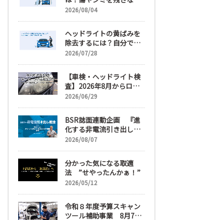
正しい落とし方と予防策
2026/08/04
ヘッドライトの黄ばみを
除去するには？自分で綺
麗にする手順と業者費用
2026/07/28
を解説
【車検・ヘッドライト検
査】2026年8月からロー
ビームへ完全移行、ヘッ
2026/06/29
ドライトレンズ磨き・コ
ーティングも重要に
BSR誌面連動企画 『進
化する非電流引き出し鈑
金』 第6回
2026/08/07
分かった気になる取適
法 ”せやったんかぁ！”
2026/05/12
令和８年度予算スキャン
ツール補助事業 8月7日