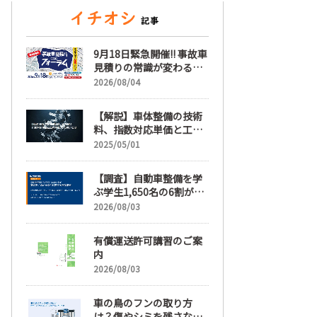
9月18日緊急開催!! 事故車
見積りの常識が変わる
「事故車見積りフォーラ
2026/08/04
ム」【随時更新】
【解説】車体整備の技術
料、指数対応単価と工賃
単価、その違いとは
2025/05/01
【調査】自動車整備を学
ぶ学生1,650名の6割が就
職先選びで「給与」を最
2026/08/03
も重視、年間休日「110
日以上」希望も66.3%
有償運送許可講習のご案
内
2026/08/03
車の鳥のフンの取り方
は？傷やシミを残さない