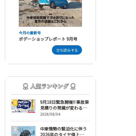
今月の最新号
ボデーショップレポート 9月号
立ち読みする
9月18日緊急開催!! 事故車
見積りの常識が変わる
「事故車見積りフォーラ
2026/08/04
ム」【随時更新】
中東情勢の緊迫化に伴う
2026年のタイヤ値上