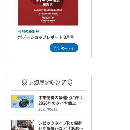
今月の最新号
ボデーショップレポート 8月号
立ち読みする
中東情勢の緊迫化に伴う
2026年のタイヤ値上
げ！ 値上げ実施1ヶ月前
2026/05/12
から前日までの期間が販
売において極めて重要な
シビックタイプRで幅寄
訳
せや急停止など「あおり