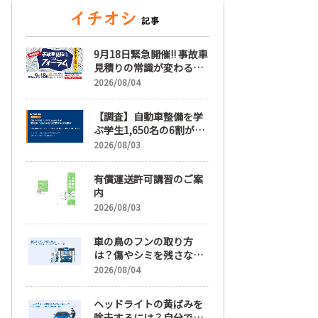
9月18日緊急開催!! 事故車
見積りの常識が変わる
「事故車見積りフォーラ
2026/08/04
ム」【随時更新】
【調査】自動車整備を学
ぶ学生1,650名の6割が就
職先選びで「給与」を最
2026/08/03
も重視、年間休日「110
日以上」希望も66.3%
有償運送許可講習のご案
内
2026/08/03
車の鳥のフンの取り方
は？傷やシミを残さない
正しい落とし方と予防策
2026/08/04
ヘッドライトの黄ばみを
除去するには？自分で綺