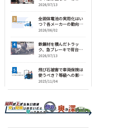
運転」の疑い
2026/07/13
全固体電池の実用化はい
つ？各メーカーの動向と
EVの買い時を解説
2026/06/02
鉄鋼材を積んだトラッ
ク、急ブレーキで荷台が
崩れ、運転手が鉄鋼材に
2026/07/13
潰され死亡
飛び石被害で車両保険は
使うべき？等級への影響
と賢い判断基準を解説
2025/11/04