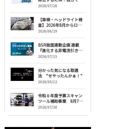
麗にする手順と業者費用
2026/07/28
を解説
【車検・ヘッドライト検
査】2026年8月からロー
ビームへ完全移行、ヘッ
2026/06/29
ドライトレンズ磨き・コ
ーティングも重要に
BSR誌面連動企画 連載
『進化する非電流引き出
し鈑金』【目次】
2026/07/15
分かった気になる取適
法 ”せやったんかぁ！”
2026/05/12
令和８年度予算スキャン
ツール補助事業 8月7日
受け付け開始
2026/07/28