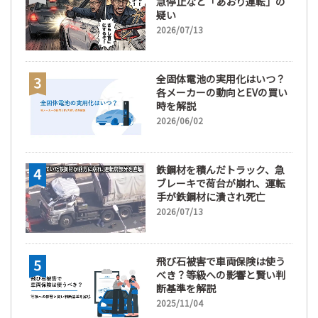
急停止など「あおり運転」の
疑い
2026/07/13
全固体電池の実用化はいつ？
各メーカーの動向とEVの買い
時を解説
2026/06/02
鉄鋼材を積んだトラック、急
ブレーキで荷台が崩れ、運転
手が鉄鋼材に潰され死亡
2026/07/13
飛び石被害で車両保険は使う
べき？等級への影響と賢い判
断基準を解説
2025/11/04