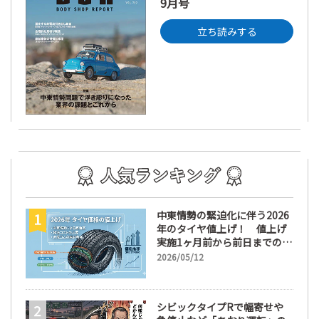
9月号
立ち読みする
中東情勢の緊迫化に伴う2026
年のタイヤ値上げ！ 値上げ
実施1ヶ月前から前日までの期
間が販売において極めて重要
2026/05/12
な訳
シビックタイプRで幅寄せや