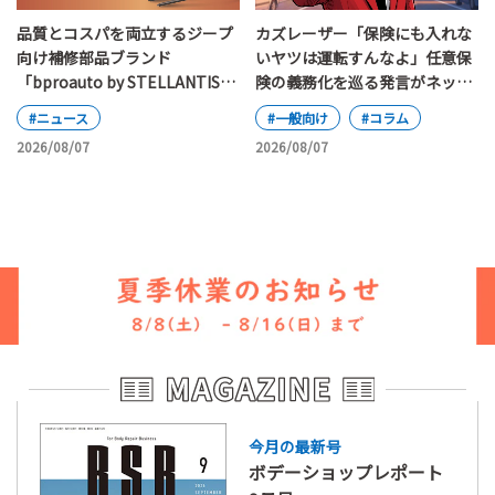
カズレーザー「保険にも入れな
品質とコスパを両立するジープ
いヤツは運転すんなよ」任意保
向け補修部品ブランド
険の義務化を巡る発言がネット
「bproauto by STELLANTIS」
で大論争
が日本上陸
#一般向け
#コラム
#ニュース
2026/08/07
2026/08/07
今月の最新号
ボデーショップレポート