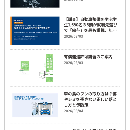
【調査】自動車整備を学ぶ学
生1,650名の6割が就職先選び
で「給与」を最も重視、年間
休日「110日以上」希望も
2026/08/03
66.3%
有償運送許可講習のご案内
2026/08/03
車の鳥のフンの取り方は？傷
やシミを残さない正しい落と
し方と予防策
2026/08/04