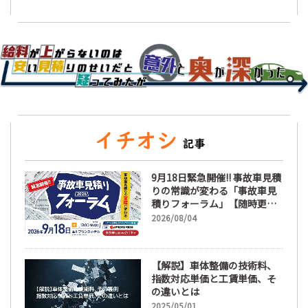
9月18日緊急開催!! 事故車見積
りの常識が変わる「事故車見
積りフォーラム」【随時更
新】
2026/08/04
【解説】車体整備の技術料、
指数対応単価と工賃単価、そ
の違いとは
2025/05/01