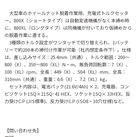
大型車のホイールナット脱着作業用、充電式トルクセッタ
ー。800X（ショートタイプ）は自動変速機構がなく本締め時
に、800XL（ロングタイプ）は同機構が付いており仮締めから
の脱着作業に適する。
3種類のトルク設定がワンタッチで切り替えられ、1バッテ
リーで約200本の締付け作業が可能（社内想定条件下）。仕様
は、差し込みサイズ：25.4mm（共通）、トルク範囲：200～
800（X）、350～800（XL）N・m、無負荷回転数：7（X）、
100（XL）rpm、全長：449（X）、504（XL）mm、全高：
310mm（共通）、重量：6.6（X）、7.2（XL）kg。
セット内容は、電池パック(21.6V/4Ah) × 2、充電器、コン
ビソケット1SQ×21SQ･41 HEX、ソケット1SQ× 33HEX、反
力受けC.P (JIS標準)、反力受けC.P (ISO8・10穴仕様)など。
【問い合わせ先】