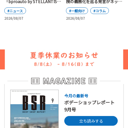
険の義務化を巡る発言がネット
「bproauto by STELLANTIS」
で大論争
が日本上陸
#一般向け
#コラム
#ニュース
2026/08/07
2026/08/07
今月の最新号
ボデーショップレポート
9月号
立ち読みする