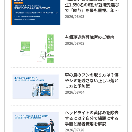
生1,650名の6割が就職先選び
で「給与」を最も重視、年間
休日「110日以上」希望も
2026/08/03
66.3%
有償運送許可講習のご案内
2026/08/03
車の鳥のフンの取り方は？傷
やシミを残さない正しい落と
し方と予防策
2026/08/04
ヘッドライトの黄ばみを除去
するには？自分で綺麗にする
手順と業者費用を解説
2026/07/28