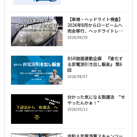
【車検・ヘッドライト検査】
2026年8月からロービームへ
完全移行、ヘッドライトレン
ズ磨き・コーティングも重要
2026/06/29
に
BSR誌面連動企画 『進化す
る非電流引き出し鈑金』 第6
回
2026/08/07
分かった気になる取適法 ”せ
やったんかぁ！”
2026/05/12
令和８年度予算スキャンツー