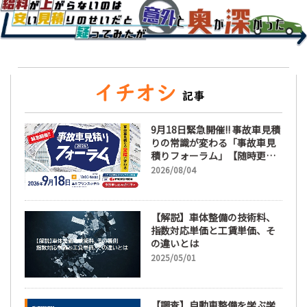
9月18日緊急開催!! 事故車見積
りの常識が変わる「事故車見
積りフォーラム」【随時更
新】
2026/08/04
【解説】車体整備の技術料、
指数対応単価と工賃単価、そ
の違いとは
2025/05/01
【調査】自動車整備を学ぶ学