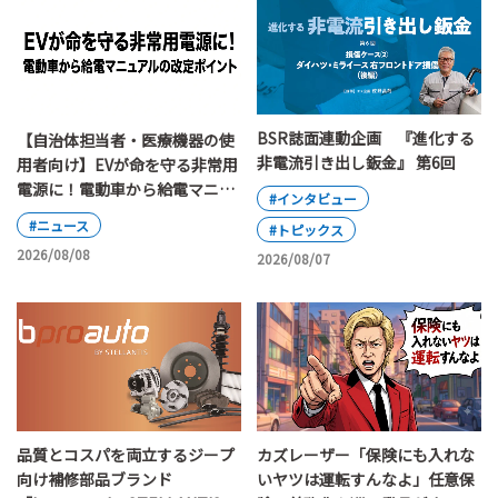
BSR誌面連動企画 『進化する
【自治体担当者・医療機器の使
非電流引き出し鈑金』 第6回
用者向け】EVが命を守る非常用
電源に！電動車から給電マニュ
#インタビュー
アルの改定ポイント
#ニュース
#トピックス
2026/08/08
2026/08/07
カズレーザー「保険にも入れな
品質とコスパを両立するジープ
いヤツは運転すんなよ」任意保
向け補修部品ブランド