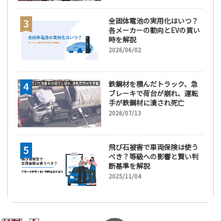
全固体電池の実用化はいつ？
各メーカーの動向とEVの買い
時を解説
2026/06/02
鉄鋼材を積んだトラック、急
ブレーキで荷台が崩れ、運転
手が鉄鋼材に潰され死亡
2026/07/13
飛び石被害で車両保険は使う
べき？等級への影響と賢い判
断基準を解説
2025/11/04