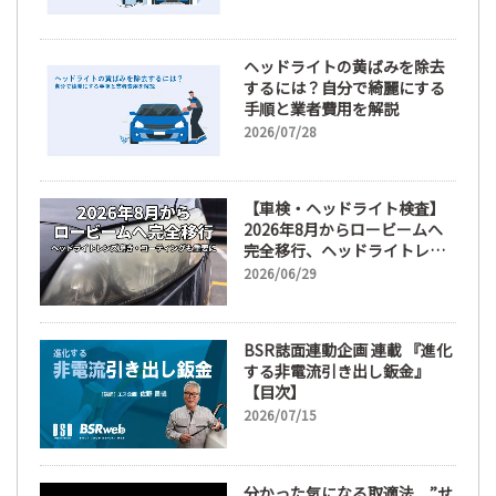
ヘッドライトの黄ばみを除去
するには？自分で綺麗にする
手順と業者費用を解説
2026/07/28
【車検・ヘッドライト検査】
2026年8月からロービームへ
完全移行、ヘッドライトレン
ズ磨き・コーティングも重要
2026/06/29
に
BSR誌面連動企画 連載 『進化
する非電流引き出し鈑金』
【目次】
2026/07/15
分かった気になる取適法 ”せ