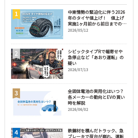
中東情勢の緊迫化に伴う2026
年のタイヤ値上げ！ 値上げ
実施1ヶ月前から前日までの期
間が販売において極めて重要
2026/05/12
な訳
シビックタイプRで幅寄せや
急停止など「あおり運転」の
疑い
2026/07/13
全固体電池の実用化はいつ？
各メーカーの動向とEVの買い
時を解説
2026/06/02
鉄鋼材を積んだトラック、急
ブレーキで荷台が崩れ、運転