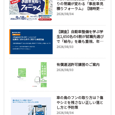
りの常識が変わる「事故車見
積りフォーラム」【随時更
新】
2026/08/04
【調査】自動車整備を学ぶ学
生1,650名の6割が就職先選び
で「給与」を最も重視、年間
休日「110日以上」希望も
2026/08/03
66.3%
有償運送許可講習のご案内
2026/08/03
車の鳥のフンの取り方は？傷
やシミを残さない正しい落と
し方と予防策
2026/08/04