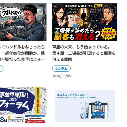
してハンドルをねじったら
車屋の未来、もう始まっている。
」…経年劣化か剛腕か、整
第４話：工場長が引退すると顧客も
信半疑だった素手によるハ
消える問題
断事件
#コラム
2026/08/05