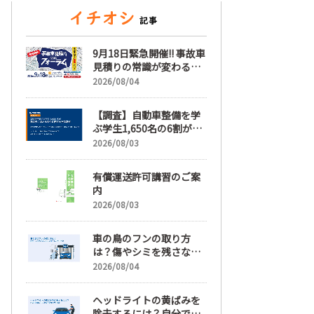
9月18日緊急開催!! 事故車
見積りの常識が変わる
「事故車見積りフォーラ
2026/08/04
ム」【随時更新】
【調査】自動車整備を学
ぶ学生1,650名の6割が就
職先選びで「給与」を最
2026/08/03
も重視、年間休日「110
日以上」希望も66.3%
有償運送許可講習のご案
内
2026/08/03
車の鳥のフンの取り方
は？傷やシミを残さない
正しい落とし方と予防策
2026/08/04
ヘッドライトの黄ばみを
除去するには？自分で綺