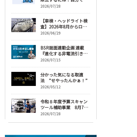
麗にする手順と業者費用
2026/07/28
を解説
【車検・ヘッドライト検
査】2026年8月からロー
ビームへ完全移行、ヘッ
2026/06/29
ドライトレンズ磨き・コ
ーティングも重要に
BSR誌面連動企画 連載
『進化する非電流引き出
し鈑金』【目次】
2026/07/15
分かった気になる取適
法 ”せやったんかぁ！”
2026/05/12
令和８年度予算スキャン
ツール補助事業 8月7日
受け付け開始
2026/07/28