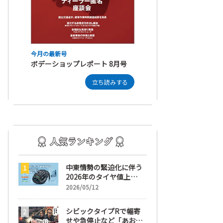
今月の最新号
ボデーショップレポート 8月号
立ち読みする
中東情勢の緊迫化に伴う
2026年のタイヤ値上
げ！ 値上げ実施1ヶ月前
2026/05/12
から前日までの期間が販
売において極めて重要な
シビックタイプRで幅寄
訳
せや急停止など「あおり