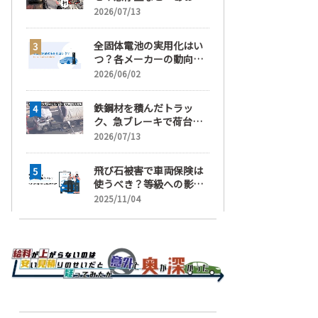
運転」の疑い
2026/07/13
全固体電池の実用化はい
つ？各メーカーの動向と
EVの買い時を解説
2026/06/02
鉄鋼材を積んだトラッ
ク、急ブレーキで荷台が
崩れ、運転手が鉄鋼材に
2026/07/13
潰され死亡
飛び石被害で車両保険は
使うべき？等級への影響
と賢い判断基準を解説
2025/11/04