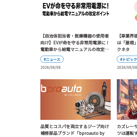
【自治体担当者・医療機器の使用者
【車業界
向け】EVが命を守る非常用電源に！
は「屋根
電動車から給電マニュアルの改定ポ
クネタ
イント
#ニュース
#トピッ
2026/08/08
2026/08/08
カズレー
品質とコスパを両立するジープ向け
ツは運転
補修部品ブランド「bproauto by