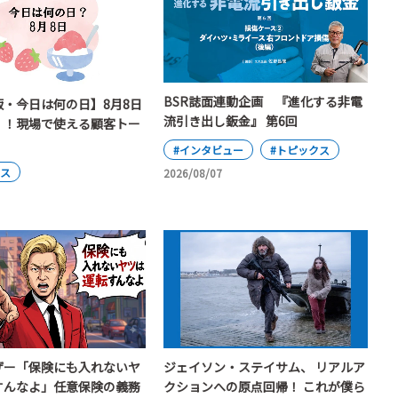
BSR誌面連動企画 『進化する非電
版・今日は何の日】8月8日
流引き出し鈑金』 第6回
」！現場で使える顧客トー
#インタビュー
#トピックス
クス
2026/08/07
ザー「保険にも入れないヤ
ジェイソン・ステイサム、 リアルア
すんなよ」任意保険の義務
クションへの原点回帰！ これが僕ら