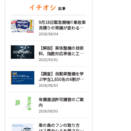
9月18日緊急開催!! 事故車
見積りの常識が変わる
「事故車見積りフォーラ
2026/08/04
ム」【随時更新】
【解説】車体整備の技術
料、指数対応単価と工賃
単価、その違いとは
2025/05/01
【調査】自動車整備を学
ぶ学生1,650名の6割が就
職先選びで「給与」を最
2026/08/03
も重視、年間休日「110
日以上」希望も66.3%
有償運送許可講習のご案
内
2026/08/03
車の鳥のフンの取り方
は？傷やシミを残さない