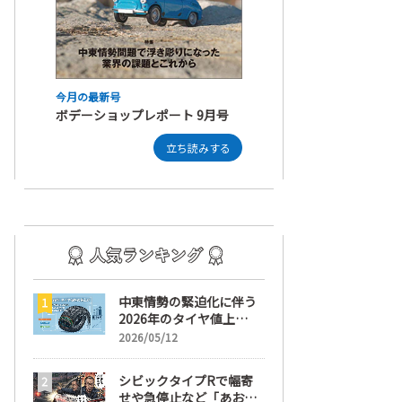
今月の最新号
ボデーショップレポート 9月号
立ち読みする
中東情勢の緊迫化に伴う
2026年のタイヤ値上
げ！ 値上げ実施1ヶ月前
2026/05/12
から前日までの期間が販
売において極めて重要な
シビックタイプRで幅寄
訳
せや急停止など「あおり