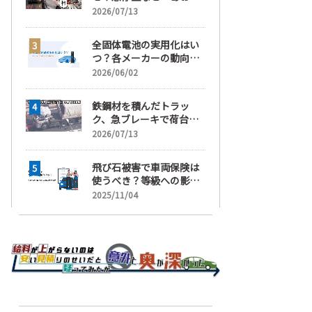
運転」の疑い
2026/07/13
全固体電池の実用化はい
つ？各メーカーの動向と
EVの買い時を解説
2026/06/02
鉄鋼材を積んだトラッ
ク、急ブレーキで荷台が
崩れ、運転手が鉄鋼材に
2026/07/13
潰され死亡
飛び石被害で車両保険は
使うべき？等級への影響
と賢い判断基準を解説
2025/11/04