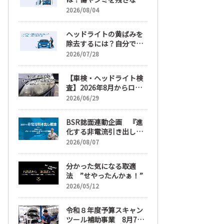
正しい落とし方と予防策
2026/08/04
ヘッドライトの黄ばみを
除去するには？自分で綺
麗にする手順と業者費用
2026/07/28
を解説
【車検・ヘッドライト検
査】2026年8月からロー
ビームへ完全移行、ヘッ
2026/06/29
ドライトレンズ磨き・コ
ーティングも重要に
BSR誌面連動企画 『進
化する非電流引き出し鈑
金』 第6回
2026/08/07
分かった気になる取適
法 ”せやったんかぁ！”
2026/05/12
令和８年度予算スキャン
ツール補助事業 8月7日