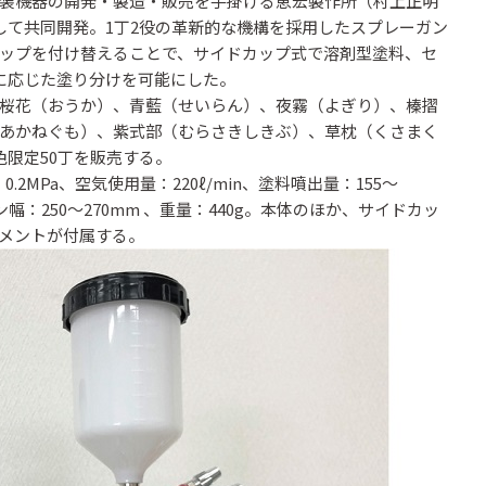
装機器の開発・製造・販売を手掛ける恵宏製作所（村上正明
して共同開発。1丁2役の革新的な機構を採用したスプレーガン
ップを付け替えることで、サイドカップ式で溶剤型塗料、セ
に応じた塗り分けを可能にした。
桜花（おうか）、青藍（せいらん）、夜霧（よぎり）、榛摺
あかねぐも）、紫式部（むらさきしきぶ）、草枕（くさまく
限定50丁を販売する。
.2MPa、空気使用量：220ℓ/min、塗料噴出量：155～
ーン幅：250～270mm 、重量：440g。本体のほか、サイドカッ
メントが付属する。