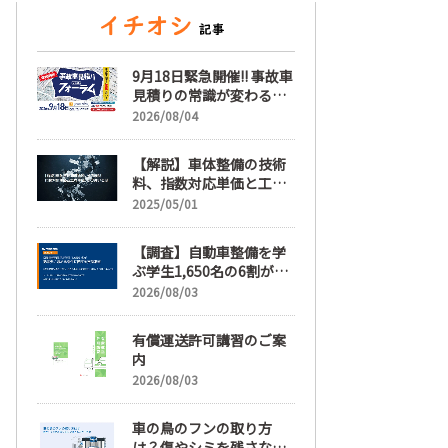
9月18日緊急開催!! 事故車
見積りの常識が変わる
「事故車見積りフォーラ
2026/08/04
ム」【随時更新】
【解説】車体整備の技術
料、指数対応単価と工賃
単価、その違いとは
2025/05/01
【調査】自動車整備を学
ぶ学生1,650名の6割が就
職先選びで「給与」を最
2026/08/03
も重視、年間休日「110
日以上」希望も66.3%
有償運送許可講習のご案
内
2026/08/03
車の鳥のフンの取り方
は？傷やシミを残さない