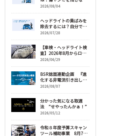
正しい落とし方と予防策
2026/08/04
ヘッドライトの黄ばみを
除去するには？自分で綺
麗にする手順と業者費用
2026/07/28
を解説
【車検・ヘッドライト検
査】2026年8月からロー
ビームへ完全移行、ヘッ
2026/06/29
ドライトレンズ磨き・コ
ーティングも重要に
BSR誌面連動企画 『進
化する非電流引き出し鈑
金』 第6回
2026/08/07
分かった気になる取適
法 ”せやったんかぁ！”
2026/05/12
令和８年度予算スキャン
ツール補助事業 8月7日