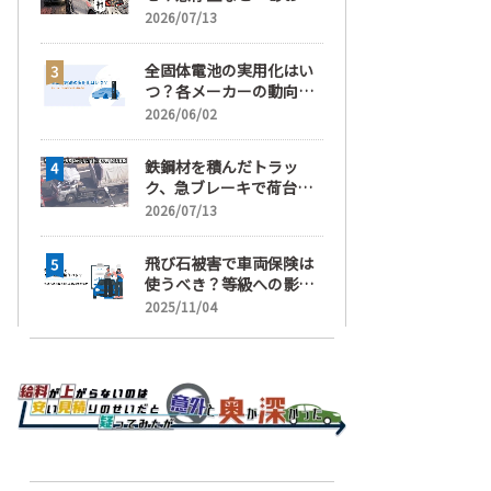
運転」の疑い
2026/07/13
全固体電池の実用化はい
つ？各メーカーの動向と
EVの買い時を解説
2026/06/02
鉄鋼材を積んだトラッ
ク、急ブレーキで荷台が
崩れ、運転手が鉄鋼材に
2026/07/13
潰され死亡
飛び石被害で車両保険は
使うべき？等級への影響
と賢い判断基準を解説
2025/11/04