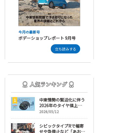
今月の最新号
ボデーショップレポート 9月号
立ち読みする
中東情勢の緊迫化に伴う
2026年のタイヤ値上
げ！ 値上げ実施1ヶ月前
2026/05/12
から前日までの期間が販
売において極めて重要な
シビックタイプRで幅寄
訳
せや急停止など「あおり