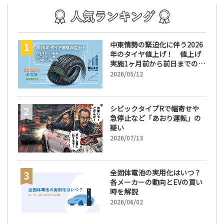
中東情勢の緊迫化に伴う2026
年のタイヤ値上げ！ 値上げ
実施1ヶ月前から前日までの期
間が販売において極めて重要
2026/05/12
な訳
シビックタイプRで幅寄せや
急停止など「あおり運転」の
疑い
2026/07/13
全固体電池の実用化はいつ？
各メーカーの動向とEVの買い
時を解説
2026/06/02