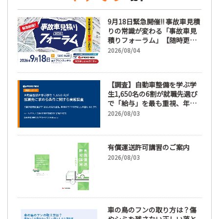
9月18日緊急開催!! 事故車見積
りの常識が変わる「事故車見
積りフォーラム」【随時更
新】
2026/08/04
【調査】自動車整備を学ぶ学
生1,650名の6割が就職先選び
で「給与」を最も重視、年間
休日「110日以上」希望も
2026/08/03
66.3%
有償運送許可講習のご案内
2026/08/03
車の鳥のフンの取り方は？傷