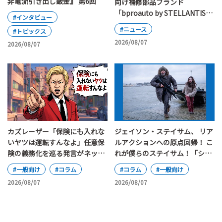
非電流引き出し鈑金』 第6回
向け補修部品ブランド
「bproauto by STELLANTIS」
#インタビュー
が日本上陸
#ニュース
#トピックス
2026/08/07
2026/08/07
カズレーザー「保険にも入れな
ジェイソン・ステイサム、 リア
いヤツは運転すんなよ」任意保
ルアクションへの原点回帰！ こ
険の義務化を巡る発言がネット
れが僕らのステイサム！「シェ
で大論争
ルター」
#一般向け
#コラム
#コラム
#一般向け
2026/08/07
2026/08/07