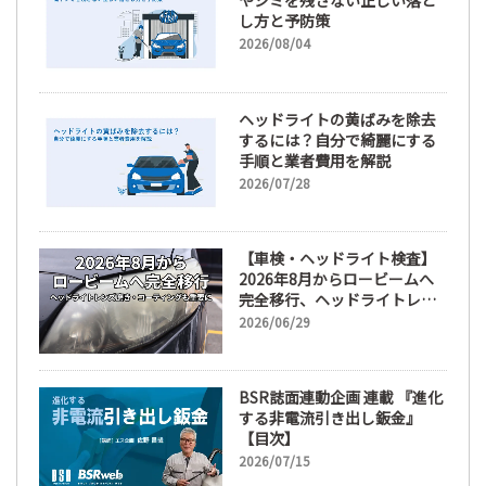
やシミを残さない正しい落と
し方と予防策
2026/08/04
ヘッドライトの黄ばみを除去
するには？自分で綺麗にする
手順と業者費用を解説
2026/07/28
【車検・ヘッドライト検査】
2026年8月からロービームへ
完全移行、ヘッドライトレン
ズ磨き・コーティングも重要
2026/06/29
に
BSR誌面連動企画 連載 『進化
する非電流引き出し鈑金』
【目次】
2026/07/15