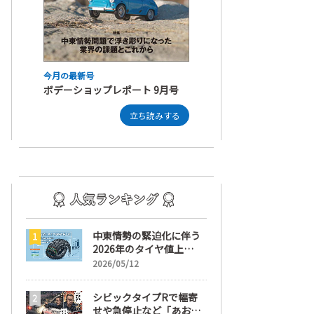
今月の最新号
ボデーショップレポート 9月号
立ち読みする
中東情勢の緊迫化に伴う
2026年のタイヤ値上
げ！ 値上げ実施1ヶ月前
2026/05/12
から前日までの期間が販
売において極めて重要な
シビックタイプRで幅寄
訳
せや急停止など「あおり