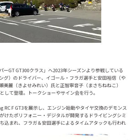
T GT300クラス」へ2023年シーズンより参戦している
ワタレーシング）のドライバー、イゴール・フラガ選手と安田裕信（や
瀬美麗（きよせみれい）氏と正智寧音子（まさちねねこ）
として登壇。トークショーやサイン会を行う。
cing RC F GT3を展示し、エンジン始動やタイヤ交換のデモンス
がけたポリフォニー・デジタルが開発するドライビングシミ
ち込まれ、フラガ＆安田選手によるタイムアタックも行われ