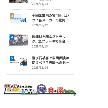
運転」の疑い
2026/07/13
全固体電池の実用化はい
つ？各メーカーの動向と
EVの買い時を解説
2026/06/02
鉄鋼材を積んだトラッ
ク、急ブレーキで荷台が
崩れ、運転手が鉄鋼材に
2026/07/13
潰され死亡
飛び石被害で車両保険は
使うべき？等級への影響
と賢い判断基準を解説
2025/11/04