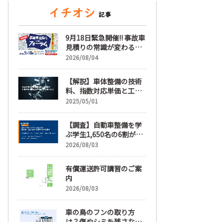
9月18日緊急開催!! 事故車
見積りの常識が変わる
「事故車見積りフォーラ
2026/08/04
ム」【随時更新】
【解説】車体整備の技術
料、指数対応単価と工賃
単価、その違いとは
2025/05/01
【調査】自動車整備を学
ぶ学生1,650名の6割が就
職先選びで「給与」を最
2026/08/03
も重視、年間休日「110
日以上」希望も66.3%
有償運送許可講習のご案
内
2026/08/03
車の鳥のフンの取り方
は？傷やシミを残さない