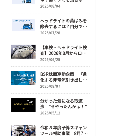
正しい落とし方と予防策
2026/08/04
ヘッドライトの黄ばみを
除去するには？自分で綺
麗にする手順と業者費用
2026/07/28
を解説
【車検・ヘッドライト検
査】2026年8月からロー
ビームへ完全移行、ヘッ
2026/06/29
ドライトレンズ磨き・コ
ーティングも重要に
BSR誌面連動企画 『進
化する非電流引き出し鈑
金』 第6回
2026/08/07
分かった気になる取適
法 ”せやったんかぁ！”
2026/05/12
令和８年度予算スキャン
ツール補助事業 8月7日