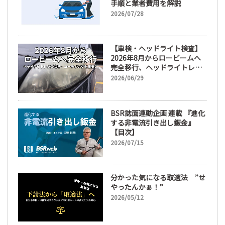
手順と業者費用を解説
2026/07/28
【車検・ヘッドライト検査】
2026年8月からロービームへ
完全移行、ヘッドライトレン
ズ磨き・コーティングも重要
2026/06/29
に
BSR誌面連動企画 連載 『進化
する非電流引き出し鈑金』
【目次】
2026/07/15
分かった気になる取適法 ”せ
やったんかぁ！”
2026/05/12