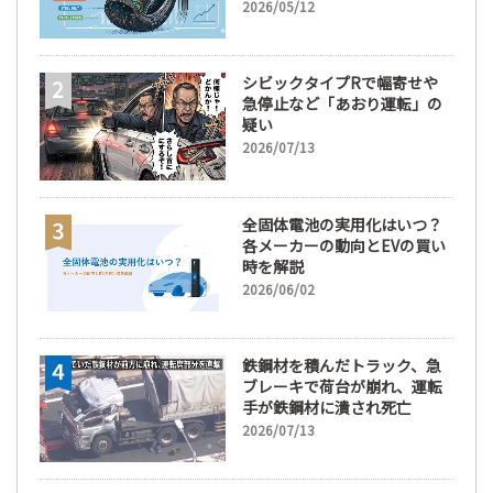
間が販売において極めて重要
2026/05/12
な訳
シビックタイプRで幅寄せや
急停止など「あおり運転」の
疑い
2026/07/13
全固体電池の実用化はいつ？
各メーカーの動向とEVの買い
時を解説
2026/06/02
鉄鋼材を積んだトラック、急
ブレーキで荷台が崩れ、運転
手が鉄鋼材に潰され死亡
2026/07/13