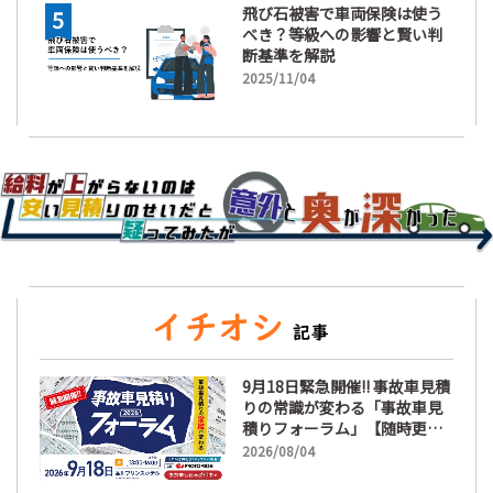
飛び石被害で車両保険は使う
べき？等級への影響と賢い判
断基準を解説
2025/11/04
9月18日緊急開催!! 事故車見積
りの常識が変わる「事故車見
積りフォーラム」【随時更
新】
2026/08/04