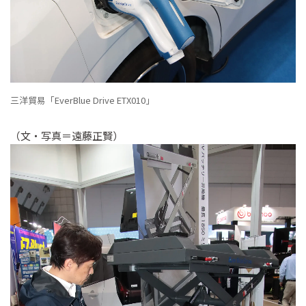
三洋貿易「EverBlue Drive ETX010」
（文・写真＝遠藤正賢）