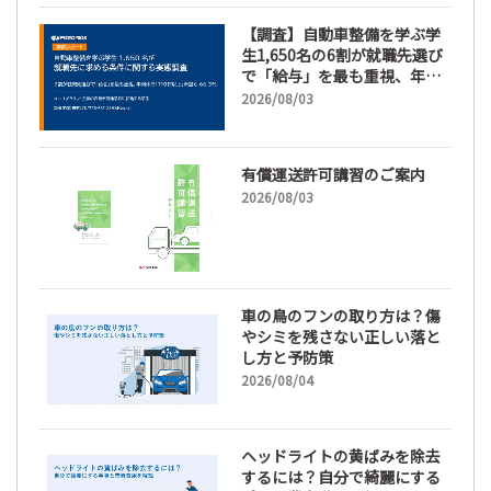
【調査】自動車整備を学ぶ学
生1,650名の6割が就職先選び
で「給与」を最も重視、年間
休日「110日以上」希望も
2026/08/03
66.3%
有償運送許可講習のご案内
2026/08/03
車の鳥のフンの取り方は？傷
やシミを残さない正しい落と
し方と予防策
2026/08/04
ヘッドライトの黄ばみを除去
するには？自分で綺麗にする