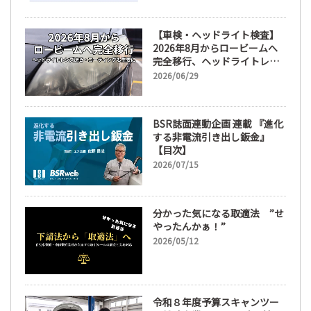
【車検・ヘッドライト検査】
2026年8月からロービームへ
完全移行、ヘッドライトレン
ズ磨き・コーティングも重要
2026/06/29
に
BSR誌面連動企画 連載 『進化
する非電流引き出し鈑金』
【目次】
2026/07/15
分かった気になる取適法 ”せ
やったんかぁ！”
2026/05/12
令和８年度予算スキャンツー