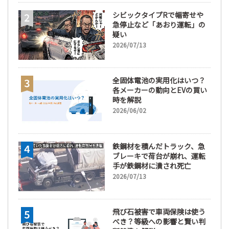
シビックタイプRで幅寄せや
急停止など「あおり運転」の
疑い
2026/07/13
全固体電池の実用化はいつ？
各メーカーの動向とEVの買い
時を解説
2026/06/02
鉄鋼材を積んだトラック、急
ブレーキで荷台が崩れ、運転
手が鉄鋼材に潰され死亡
2026/07/13
飛び石被害で車両保険は使う
べき？等級への影響と賢い判