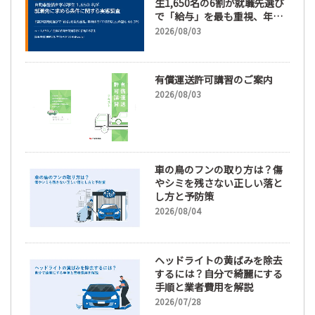
生1,650名の6割が就職先選び
で「給与」を最も重視、年間
休日「110日以上」希望も
2026/08/03
66.3%
有償運送許可講習のご案内
2026/08/03
車の鳥のフンの取り方は？傷
やシミを残さない正しい落と
し方と予防策
2026/08/04
ヘッドライトの黄ばみを除去
するには？自分で綺麗にする
手順と業者費用を解説
2026/07/28