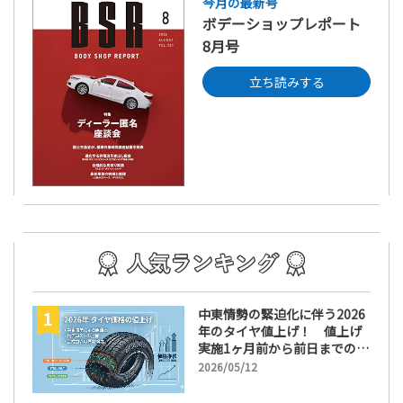
今月の最新号
ボデーショップレポート
8月号
立ち読みする
中東情勢の緊迫化に伴う2026
年のタイヤ値上げ！ 値上げ
実施1ヶ月前から前日までの期
間が販売において極めて重要
2026/05/12
な訳