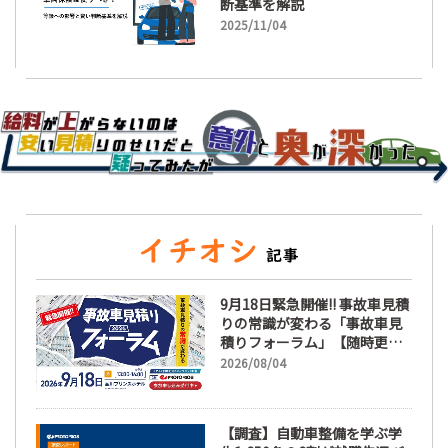
断基準を解説
2025/11/04
9月18日緊急開催!! 事故車見積
りの常識が変わる「事故車見
積りフォーラム」【随時更
新】
2026/08/04
【調査】自動車整備を学ぶ学