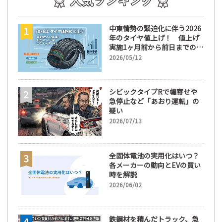
中東情勢の緊迫化に伴う2026
年のタイヤ値上げ！ 値上げ
実施1ヶ月前から前日までの期
間が販売において極めて重要
2026/05/12
な訳
シビックタイプRで幅寄せや
急停止など「あおり運転」の
疑い
2026/07/13
全固体電池の実用化はいつ？
各メーカーの動向とEVの買い
時を解説
2026/06/02
鉄鋼材を積んだトラック、急