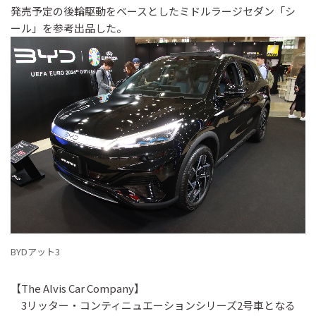
発売予定の後輪駆動をベースとしたミドルラージセダン「シ
ール」を参考出品した。
BYDアット3
【The Alvis Car Company】
3リッター・コンティニュエーションシリーズ2号車となる