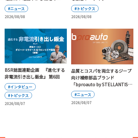
アルの改定ポイント
#ニュース
#トピックス
2026/08/08
2026/08/08
BSR誌面連動企画 『進化する
品質とコスパを両立するジープ
非電流引き出し鈑金』 第6回
向け補修部品ブランド
「bproauto by STELLANTIS」
#インタビュー
が日本上陸
#ニュース
#トピックス
2026/08/07
2026/08/07