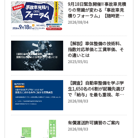
9月18日緊急開催!! 事故車見積
りの常識が変わる「事故車見
積りフォーラム」【随時更
新】
2026/08/04
【解説】車体整備の技術料、
指数対応単価と工賃単価、そ
の違いとは
2025/05/01
【調査】自動車整備を学ぶ学
生1,650名の6割が就職先選び
で「給与」を最も重視、年間
休日「110日以上」希望も
2026/08/03
66.3%
有償運送許可講習のご案内
2026/08/03