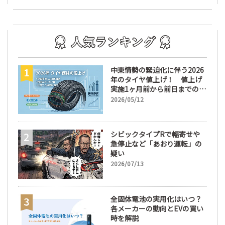
中東情勢の緊迫化に伴う2026
年のタイヤ値上げ！ 値上げ
実施1ヶ月前から前日までの期
間が販売において極めて重要
2026/05/12
な訳
シビックタイプRで幅寄せや
急停止など「あおり運転」の
疑い
2026/07/13
全固体電池の実用化はいつ？
各メーカーの動向とEVの買い
時を解説