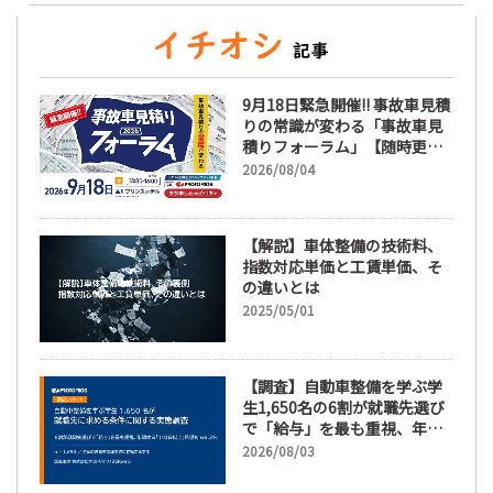
9月18日緊急開催!! 事故車見積
りの常識が変わる「事故車見
積りフォーラム」【随時更
新】
2026/08/04
【解説】車体整備の技術料、
指数対応単価と工賃単価、そ
の違いとは
2025/05/01
【調査】自動車整備を学ぶ学
生1,650名の6割が就職先選び
で「給与」を最も重視、年間
休日「110日以上」希望も
2026/08/03
66.3%