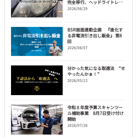
完全移行、ヘッドライトレン
ズ磨き・コーティングも重要
2026/06/29
に
BSR誌面連動企画 『進化す
る非電流引き出し鈑金』 第6
回
2026/08/07
分かった気になる取適法 ”せ
やったんかぁ！”
2026/05/12
令和８年度予算スキャンツー
ル補助事業 8月7日受け付け
開始
2026/07/28