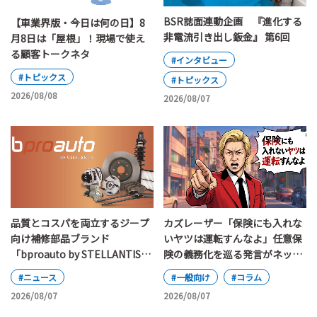
BSR誌面連動企画 『進化する
【車業界版・今日は何の日】8
非電流引き出し鈑金』 第6回
月8日は「屋根」！現場で使え
る顧客トークネタ
#インタビュー
#トピックス
#トピックス
2026/08/08
2026/08/07
カズレーザー「保険にも入れな
品質とコスパを両立するジープ
いヤツは運転すんなよ」任意保
向け補修部品ブランド
険の義務化を巡る発言がネット
「bproauto by STELLANTIS」
で大論争
が日本上陸
#一般向け
#コラム
#ニュース
2026/08/07
2026/08/07