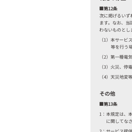
■第12条
次に掲げるいず
ます。なお、当
わないものとし
（1）本サービ
等を行う
（2）第一種電
（3）火災、停
（4）天災地変
その他
■第13条
1：本規定は、
に関してな
2：サービス提