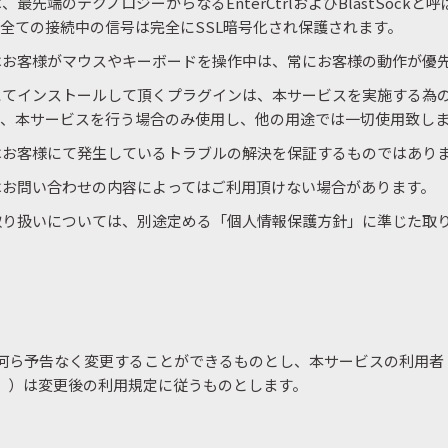
、最先端のテクノロジーからなるEnterCtrlおよびBlastSockと
全ての接続中の信号は完全にSSL暗号化され保護されます。
はお客様がマウスやキーボードを操作中は、常にお客様の動作が優
にてインストールして頂くプラグインは、本サービスを実施する為
り、本サービスを行う場合のみ使用し、他の用途では一切使用致し
はお客様にて発生しているトラブルの解決を保証するものではあり
はお問い合わせの内容によってはご利用頂けない場合があります。
取り扱いについては、別途定める「個人情報保護方針」に準じた取
何ら予告なく変更することができるものとし、本サービスの利用者
。）は変更後の利用規定に従うものとします。