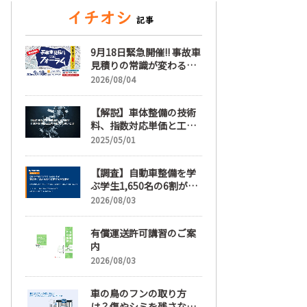
9月18日緊急開催!! 事故車
見積りの常識が変わる
「事故車見積りフォーラ
2026/08/04
ム」【随時更新】
【解説】車体整備の技術
料、指数対応単価と工賃
単価、その違いとは
2025/05/01
【調査】自動車整備を学
ぶ学生1,650名の6割が就
職先選びで「給与」を最
2026/08/03
も重視、年間休日「110
日以上」希望も66.3%
有償運送許可講習のご案
内
2026/08/03
車の鳥のフンの取り方
は？傷やシミを残さない