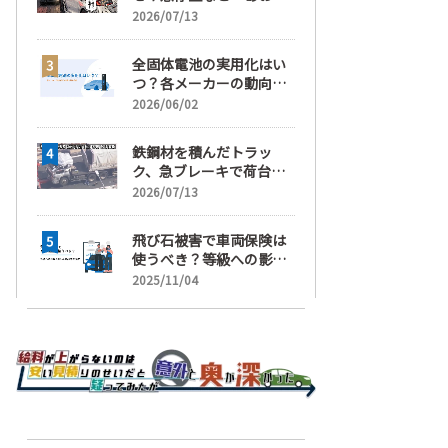
運転」の疑い
2026/07/13
全固体電池の実用化はい
つ？各メーカーの動向と
EVの買い時を解説
2026/06/02
鉄鋼材を積んだトラッ
ク、急ブレーキで荷台が
崩れ、運転手が鉄鋼材に
2026/07/13
潰され死亡
飛び石被害で車両保険は
使うべき？等級への影響
と賢い判断基準を解説
2025/11/04