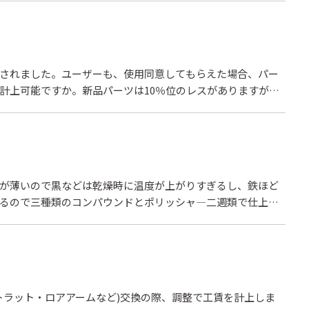
ですので、当社では施工して納車しておりますが・・補強板
話をしても、一切認めていただけないのはいかがなものかと
されました。ユーザーも、使用同意してもらえた場合、パー
計上可能ですか。新品パーツは10％位のレスがありますが上
んどがAssyなので、トリム・ガラスなどの処分料金や 脱着
が薄いので黒などは乾燥時に温度が上がりすぎるし、鉄ほど
るので三種類のコンパウンドとポリッシャ―二週類で仕上げ
仕上げなら塗装代を２５０００円〜５００００円、部分補修
ら頂いています。バンパー修理の指数が原状回復レベルの仕
いのに保険会社は修理してくれと言います。本当にエコなら
いいのに・・・。
トラット・ロアアームなど)交換の際、調整で工賃を計上しま