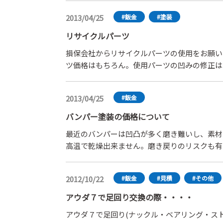
には、保険会社が支払う支払わない以前の問題
2013/04/25
#鈑金
#塗装
の写真もアジャスターへ提出し、車体整備士の
思い質問させていただきました。
リサイクルパーツ
損保会社からリサイクルパーツの使用をお願い
ツ価格はもちろん。使用パーツの凹みの修正は
乗せ計上可能ですか？リサイクルパーツのほと
も重量も1.5倍計上可能ですか。
2013/04/25
#鈑金
バンパー塗装の価格について
最近のバンパーは凹凸が多く磨き難いし、素材
高温で乾燥出来ません。磨き戻りのリスクも有
ています。自費修理でもバンパー全体クリアー
塗装で１５０００円〜２５０００円はお客様か
2012/10/22
#鈑金
#見積
#その他
上げなら安すぎると思います。修理する方が高
新品交換より修理費が高額でも出してくれれば
アウダ７で足回り交換の際・・・・
アウダ７で足回り(ナックル・ベアリング・ス