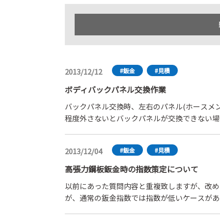
2013/12/12
#鈑金
#見積
ボディバックパネル交換作業
バックパネル交換時、左右のパネル(ホースメ
程度外さないとバックパネルが交換できない場
を計上できるのですか？
2013/12/04
#鈑金
#見積
高張力鋼板鈑金時の指数策定について
以前にあった質問内容と重複致しますが、改め
が、通常の鈑金指数では指数が低いケースがあ