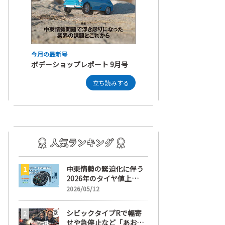
今月の最新号
ボデーショップレポート 9月号
立ち読みする
中東情勢の緊迫化に伴う
2026年のタイヤ値上
げ！ 値上げ実施1ヶ月前
2026/05/12
から前日までの期間が販
売において極めて重要な
シビックタイプRで幅寄
訳
せや急停止など「あおり