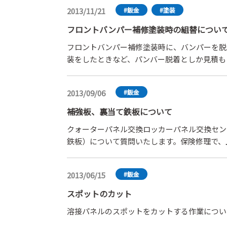
2013/11/21
#鈑金
#塗装
フロントバンパー補修塗装時の組替につい
フロントバンパー補修塗装時に、バンパーを脱
装をしたときなど、パンバー脱着としか見積も
着も含まれた指数には成っていると思うのです
2013/09/06
#鈑金
補強板、裏当て鉄板について
クォーターパネル交換ロッカーパネル交換セン
鉄板）について質問いたします。保険修理で、
明欄で『補強板作成含む』とあれば、特に問題
『補強板割増し』という計上を行っております
2013/06/15
#鈑金
合せ溶接の際は『裏当て鉄板』を入れる事。こ
理書には、そのような記述はない。との事で、
スポットのカット
板作成は、全ての車に対して行わなければ強度
溶接パネルのスポットをカットする作業につい
い張るアジャスター。突合せ溶接の補強板作成
ダとなりえる。しかし、強度低下は著しく、そ