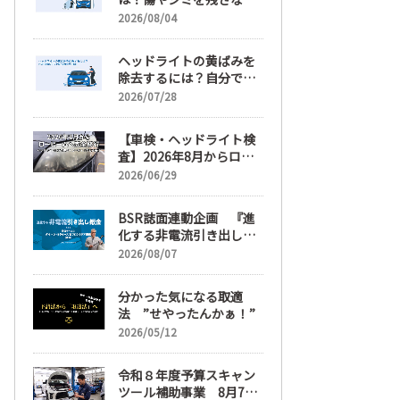
正しい落とし方と予防策
2026/08/04
ヘッドライトの黄ばみを
除去するには？自分で綺
麗にする手順と業者費用
2026/07/28
を解説
【車検・ヘッドライト検
査】2026年8月からロー
ビームへ完全移行、ヘッ
2026/06/29
ドライトレンズ磨き・コ
ーティングも重要に
BSR誌面連動企画 『進
化する非電流引き出し鈑
金』 第6回
2026/08/07
分かった気になる取適
法 ”せやったんかぁ！”
2026/05/12
令和８年度予算スキャン
ツール補助事業 8月7日