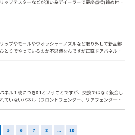
リップテスターなどが無い為デイーラーで最終点検(締め付
、見積もりにディーラー持ち込みでやった作業分の費用は形状
ターに調整で全て含んでますと言われ納得いきません。こん
リップやモールやウオッシャーノズルなど取り外して新品部
ひとりでやっているのか不思議なんですが正直ドアパネル交
とかしかもらえないのですか？
パネル１枚につき0.1ということですが、交換ではなく鈑金し
れていないパネル（フロントフェンダー、リアフェンダーな
た場合など、裏の鈑金跡に防錆ワックスを塗布しますが、こ
5
6
7
8
...
10