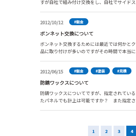
すが自社で組み付け交換をし、自社でサイドス
け・点検・ハンドル位置調整など)をする場合
できるのでしょうか？先日、協定の際アジャス
2012/10/12
#鈑金
なもんなんでしょうか？！
ボンネット交換について
ボンネット交換するためには最近では何かとク
品に取り付けが多いのですがその時間で本当に
換より時間かかるとおもうのですがなぜ0・5
2012/06/15
#鈑金
#塗装
#見積
防錆ワックスについて
防錆ワックスについてですが、指定されている
たパネルでも計上は可能ですか？ また指定さ
ど）を鈑金した場合、とくにスタッドを使用し
のような場合は計上できないのでしょうか？
1
2
3
4