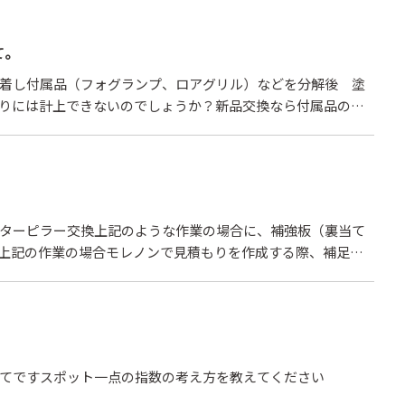
て。
着し付属品（フォグランプ、ロアグリル）などを分解後 塗
りには計上できないのでしょうか？新品交換なら付属品の脱
が。
ターピラー交換上記のような作業の場合に、補強板（裏当て
上記の作業の場合モレノンで見積もりを作成する際、補足説
はありませんが、補強板の補足がない場合、当社では独自に
。車体整備士の教科書では、スポット溶接は数を増やし、突
のような内容になっておりますが、とあるアジャスターは修
作業自体を過剰整備だと言い、認めてもらえなかった。補強
の低下が必ずありえる事。それを言っても、過剰整備だと言
てですスポット一点の指数の考え方を教えてください
料金をいただけないのならば、補強板を入れるだけ時間のム
のままでお客様に納車する事なんてできませんよね？結果的