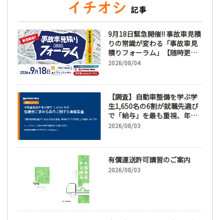
9月18日緊急開催!! 事故車見積
りの常識が変わる「事故車見
積りフォーラム」【随時更
新】
2026/08/04
【調査】自動車整備を学ぶ学
生1,650名の6割が就職先選び
で「給与」を最も重視、年間
休日「110日以上」希望も
2026/08/03
66.3%
有償運送許可講習のご案内
2026/08/03