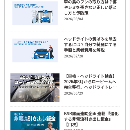
車の鳥のフンの取り方は？傷
やシミを残さない正しい落と
し方と予防策
2026/08/04
ヘッドライトの黄ばみを除去
するには？自分で綺麗にする
手順と業者費用を解説
2026/07/28
【車検・ヘッドライト検査】
2026年8月からロービームへ
完全移行、ヘッドライトレン
ズ磨き・コーティングも重要
2026/06/29
に
BSR誌面連動企画 連載 『進化
する非電流引き出し鈑金』
【目次】