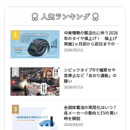
中東情勢の緊迫化に伴う2026
年のタイヤ値上げ！ 値上げ
実施1ヶ月前から前日までの期
間が販売において極めて重要
2026/05/12
な訳
シビックタイプRで幅寄せや
急停止など「あおり運転」の
疑い
2026/07/13
全固体電池の実用化はいつ？
各メーカーの動向とEVの買い
時を解説
2026/06/02