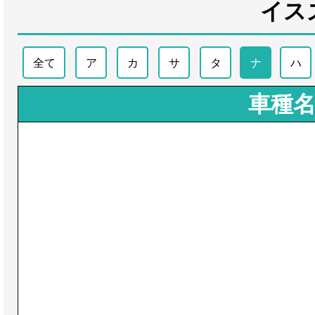
イス
全て
ア
カ
サ
タ
ナ
ハ
車種