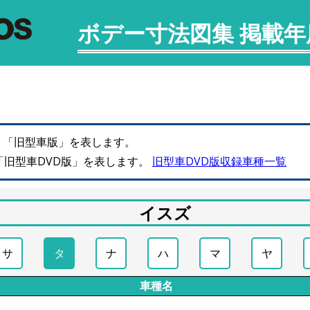
ボデー寸法図集 掲載
、「旧型車版」を表します。
「旧型車DVD版」を表します。
旧型車DVD版収録車種一覧
イスズ
サ
タ
ナ
ハ
マ
ヤ
車種名