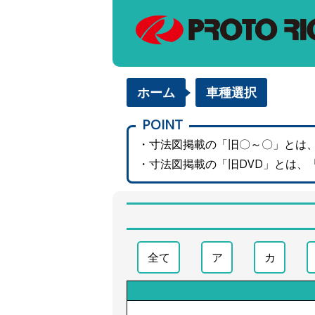
ホーム
車種選択
POINT
・寸法図掲載の「旧〇～〇」とは
・寸法図掲載の「旧DVD」とは、
全て
ア
カ