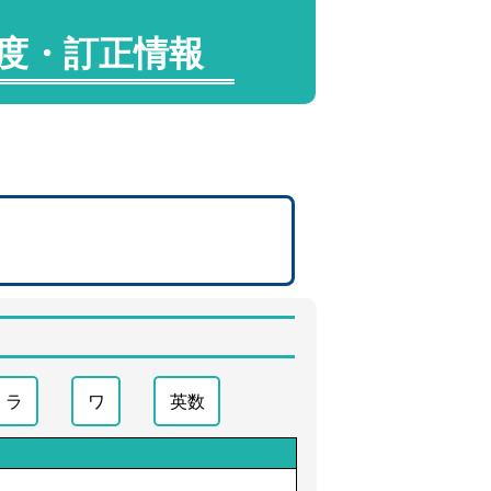
年度・訂正情報
ラ
ワ
英数