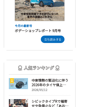
今月の最新号
ボデーショップレポート 9月号
立ち読みする
者が知っておくべき補助金と税務の注意点とその対策を解説
積
#コラム
中東情勢の緊迫化に伴う
2026年のタイヤ値上
げ！ 値上げ実施1ヶ月前
2026/05/12
から前日までの期間が販
売において極めて重要な
シビックタイプRで幅寄
訳
せや急停止など「あおり