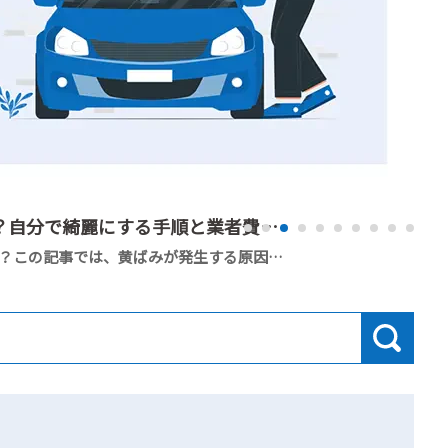
ヘッドライトの黄ばみを除去するには？自分で綺麗にする手順と業者費用を解説
車のヘッドライトの黄ばみに悩んでいませんか？この記事では、黄ばみが発生する原因から、市販品を使った自力での除去手順、業者に依頼した際の費用相場まで詳しく解説します。読了後は、自分に合った最適な方法でクリアなヘッドライトを取り戻すことができます。
経営
#見