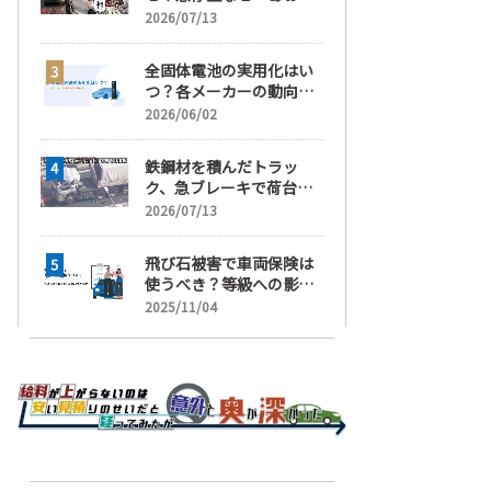
運転」の疑い
2026/07/13
全固体電池の実用化はい
つ？各メーカーの動向と
EVの買い時を解説
2026/06/02
鉄鋼材を積んだトラッ
ク、急ブレーキで荷台が
崩れ、運転手が鉄鋼材に
2026/07/13
潰され死亡
飛び石被害で車両保険は
使うべき？等級への影響
と賢い判断基準を解説
2025/11/04