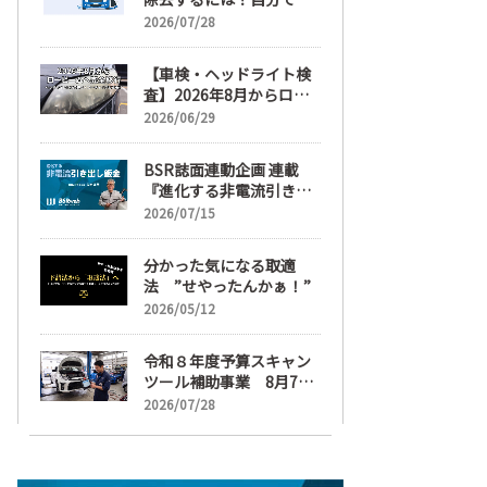
麗にする手順と業者費用
2026/07/28
を解説
【車検・ヘッドライト検
査】2026年8月からロー
ビームへ完全移行、ヘッ
2026/06/29
ドライトレンズ磨き・コ
ーティングも重要に
BSR誌面連動企画 連載
『進化する非電流引き出
し鈑金』【目次】
2026/07/15
分かった気になる取適
法 ”せやったんかぁ！”
2026/05/12
令和８年度予算スキャン
ツール補助事業 8月7日
受け付け開始
2026/07/28