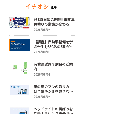
9月18日緊急開催!! 事故車
見積りの常識が変わる
「事故車見積りフォーラ
2026/08/04
ム」【随時更新】
【調査】自動車整備を学
ぶ学生1,650名の6割が就
職先選びで「給与」を最
2026/08/03
も重視、年間休日「110
日以上」希望も66.3%
有償運送許可講習のご案
内
2026/08/03
車の鳥のフンの取り方
は？傷やシミを残さない
正しい落とし方と予防策
2026/08/04
ヘッドライトの黄ばみを
除去するには？自分で綺