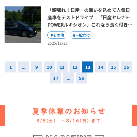
「頑張れ！日産」の願いを込めて人気日
産車をテストドライブ 「日産セレナe-
POWERルキシオン」これなら長く付き合
えるの巻
#その他
#一般向け
2025/11/25
1
...
9
10
11
12
13
14
15
16
17
...
56