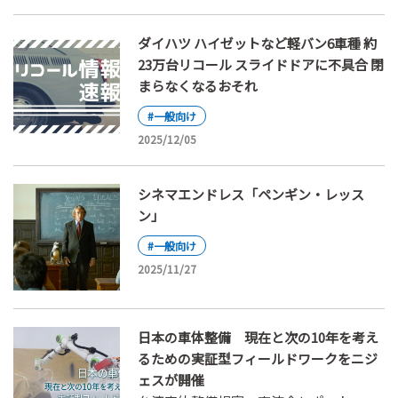
ダイハツ ハイゼットなど軽バン6車種 約
23万台リコール スライドドアに不具合 閉
まらなくなるおそれ
#一般向け
2025/12/05
シネマエンドレス「ペンギン・レッス
ン」
#一般向け
2025/11/27
日本の車体整備 現在と次の10年を考え
るための実証型フィールドワークをニジ
ェスが開催