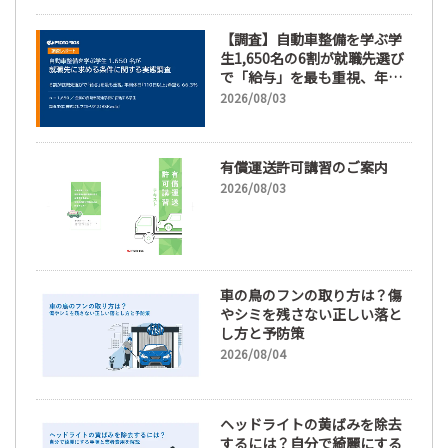
【調査】自動車整備を学ぶ学
生1,650名の6割が就職先選び
で「給与」を最も重視、年間
休日「110日以上」希望も
2026/08/03
66.3%
有償運送許可講習のご案内
2026/08/03
車の鳥のフンの取り方は？傷
やシミを残さない正しい落と
し方と予防策
2026/08/04
ヘッドライトの黄ばみを除去
するには？自分で綺麗にする