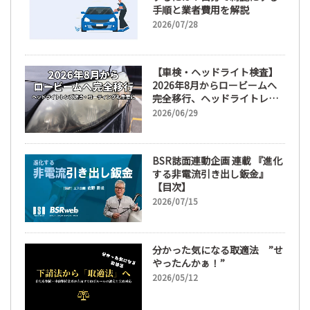
手順と業者費用を解説
2026/07/28
【車検・ヘッドライト検査】
2026年8月からロービームへ
完全移行、ヘッドライトレン
ズ磨き・コーティングも重要
2026/06/29
に
BSR誌面連動企画 連載 『進化
する非電流引き出し鈑金』
【目次】
2026/07/15
分かった気になる取適法 ”せ
やったんかぁ！”
2026/05/12