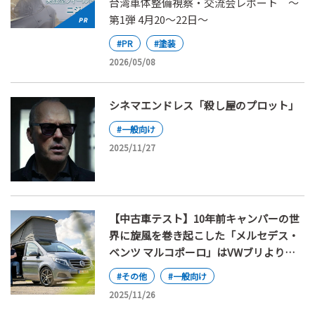
台湾車体整備視察・交流会レポート ～
第1弾 4月20～22日～
#PR
#塗装
2026/05/08
シネマエンドレス「殺し屋のプロット」
#一般向け
2025/11/27
【中古車テスト】10年前キャンパーの世
界に旋風を巻き起こした「メルセデス・
ベンツ マルコポーロ」はVWブリより良
い選択なのか？
#その他
#一般向け
2025/11/26