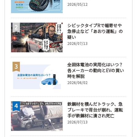
間が販売において極めて重要
2026/05/12
な訳
シビックタイプRで幅寄せや
急停止など「あおり運転」の
疑い
2026/07/13
全固体電池の実用化はいつ？
各メーカーの動向とEVの買い
時を解説
2026/06/02
鉄鋼材を積んだトラック、急
ブレーキで荷台が崩れ、運転
手が鉄鋼材に潰され死亡
2026/07/13