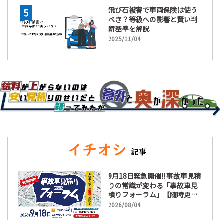
飛び石被害で車両保険は使う
べき？等級への影響と賢い判
断基準を解説
2025/11/04
9月18日緊急開催!! 事故車見積
りの常識が変わる「事故車見
積りフォーラム」【随時更
新】
2026/08/04