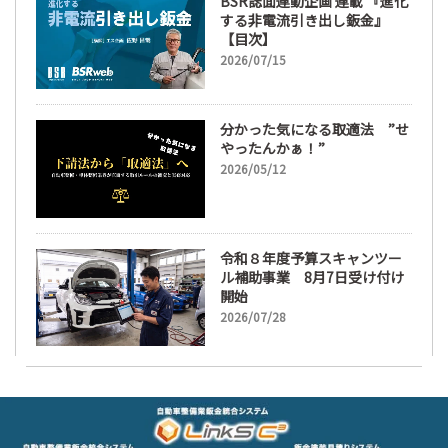
BSR誌面連動企画 連載 『進化
する非電流引き出し鈑金』
【目次】
2026/07/15
分かった気になる取適法 ”せ
やったんかぁ！”
2026/05/12
令和８年度予算スキャンツー
ル補助事業 8月7日受け付け
開始
2026/07/28