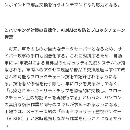
ンポイントで部品交換を行うオンデマンドな対応力となる。
2. ハッキング対策の自律化、AI対AIの攻防とブロックチェーン
管理
将来、車そのものが巨大なデータサーバーとなるため、サ
イバー攻撃の手口も凶悪化する。これに対抗するため、自動
車には“車載AIによる自律型のセキュリティ免疫システム”が搭
載される。車両へのアクセス履歴や部品の交換履歴はすべて改
ざん不可能なブロックチェーン技術で記録されるようにな
る。技術者が修理を行う際も、単にログを見るだけでなく、
「汚染されたセキュリティチップを物理的に交換し、ブロッ
クチェーン上の認証キーを再発行する」といった、パソコン
の高度な復旧作業と同等のスキルが求められるようになる。
工場では、メーカー直結の「車両セキュリティ監視センター
（V-SOC）」と常時連携しながら作業を行うことになるだろ
う。