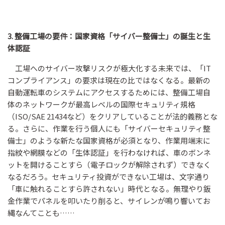
3. 整備工場の要件：国家資格「サイバー整備士」の誕生と生
体認証
工場へのサイバー攻撃リスクが極大化する未来では、「IT
コンプライアンス」の要求は現在の比ではなくなる。最新の
自動運転車のシステムにアクセスするためには、整備工場自
体のネットワークが最高レベルの国際セキュリティ規格
（ISO/SAE 21434など）をクリアしていることが法的義務とな
る。さらに、作業を行う個人にも「サイバーセキュリティ整
備士」のような新たな国家資格が必須となり、作業用端末に
指紋や網膜などの「生体認証」を行わなければ、車のボンネ
ットを開けることすら（電子ロックが解除されず）できなく
なるだろう。セキュリティ投資ができない工場は、文字通り
「車に触れることすら許されない」時代となる。無理やり鈑
金作業でパネルを叩いたり削ると、サイレンが鳴り響いてお
縄なんてことも……