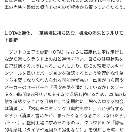
車の点検・整備の概念そのものが根本から覆っているだろう。
1. OTAの進化、「車検場に持ち込む」概念の消失とフルリモー
ト診断
ソフトウェアの更新（OTA）はさらに高度化し車は走行し
ながら常にクラウド上のAIと通信を行い、自らの健康状態を
自己診断するようになる。これにより、車検の現場でスキャ
ンツールを繋いでバージョンを確認するという物理的な作業
すら不要になり忘れ去られる可能性が高い。車両が自ら国や
メーカーのサーバーへ「保安基準を満たしているか」のデー
タを24時間365日リアルタイムで送信し続けるため、車両の状
態を確認することを目的として定期的に工場へ入庫する機会
は消滅し、「常時モニタリング（動的車検）」へと移行する
だろう（消滅と書いたが、まったくなくなることはないだろう
が……）。整備工場に求められるのは、クラウドAIが「物理
的な摩耗（タイヤや足回りの劣化など）」を検知した際、ピ