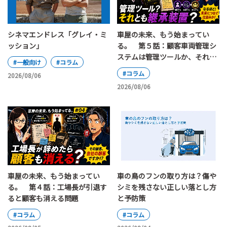
車屋の未来、もう始まってい
シネマエンドレス「グレイ・ミ
る。 第５話：顧客車両管理シ
ッション」
ステムは管理ツールか、それと
#一般向け
#コラム
も継承装置か
#コラム
2026/08/06
2026/08/06
車屋の未来、もう始まってい
車の鳥のフンの取り方は？傷や
る。 第４話：工場長が引退す
シミを残さない正しい落とし方
ると顧客も消える問題
と予防策
#コラム
#コラム