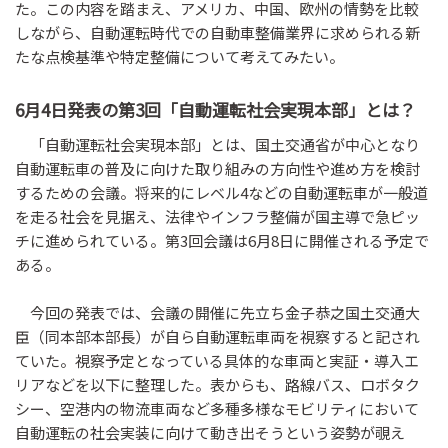
た。この内容を踏まえ、アメリカ、中国、欧州の情勢を比較
しながら、自動運転時代での自動車整備業界に求められる新
たな点検基準や特定整備について考えてみたい。
6月4日発表の第3回「自動運転社会実現本部」とは？
「自動運転社会実現本部」とは、国土交通省が中心となり
自動運転車の普及に向けた取り組みの方向性や進め方を検討
するための会議。将来的にレベル4などの自動運転車が一般道
を走る社会を見据え、法律やインフラ整備が国主導で急ピッ
チに進められている。第3回会議は6月8日に開催される予定で
ある。
今回の発表では、会議の開催に先立ち金子恭之国土交通大
臣（同本部本部長）が自ら自動運転車両を視察すると記され
ていた。視察予定となっている具体的な車両と実証・導入エ
リアなどを以下に整理した。表からも、路線バス、ロボタク
シー、空港内の物流車両など多種多様なモビリティにおいて
自動運転の社会実装に向けて動き出そうという姿勢が覗え