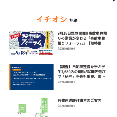
9月18日緊急開催!! 事故車見積
りの常識が変わる「事故車見
積りフォーラム」【随時更
新】
2026/08/04
【調査】自動車整備を学ぶ学
生1,650名の6割が就職先選び
で「給与」を最も重視、年間
休日「110日以上」希望も
2026/08/03
66.3%
有償運送許可講習のご案内
2026/08/03