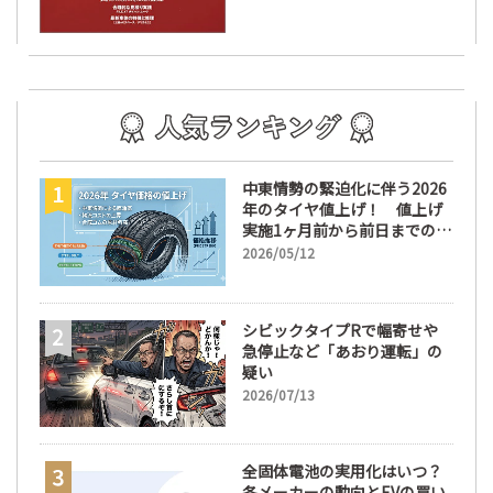
中東情勢の緊迫化に伴う2026
年のタイヤ値上げ！ 値上げ
実施1ヶ月前から前日までの期
間が販売において極めて重要
2026/05/12
な訳
シビックタイプRで幅寄せや
急停止など「あおり運転」の
疑い
2026/07/13
全固体電池の実用化はいつ？
各メーカーの動向とEVの買い