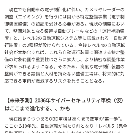
現在でも自動車の電子制御化に伴い、カメラやレーダーの
調整（エイミング）を行うには国から特定整備事業（電子制
御装置整備）の認証を受ける必要がある。現状の制度におい
て、整備対象となる装置は自動ブレーキなどの「運行補助装
置」と、レベル3の自動運転システム等に搭載される「自動運
行装置」の2種類が設けられている。今後レベル4の自動運転
社会が本格化すれば、これら自動運行装置に関連する特定整
備の対象範囲や重要性はさらに拡大し、より精密な調整作業
が求められるようになる。そのため、高度な電子制御装置の
整備ができる設備と人材を持たない整備工場は、将来的に対
応できる車両が激減するリスクを負うこととなる。
【未来予測】2036年サイバーセキュリティ車検（仮）
はここまで進化する、、かも
現在始まりつつあるOBD車検はあくまで変革の‟第一歩”。
ここから10年先、自動運転が当たり前となり「レベル5（完全
自動運転）」となっているかもしれない2030年代半ばには、