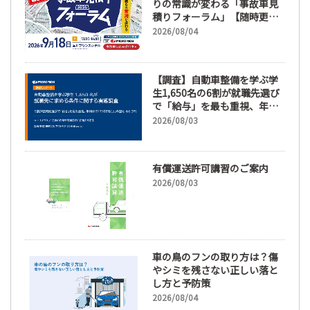
りの常識が変わる「事故車見
積りフォーラム」【随時更
新】
2026/08/04
【調査】自動車整備を学ぶ学
生1,650名の6割が就職先選び
で「給与」を最も重視、年間
休日「110日以上」希望も
2026/08/03
66.3%
有償運送許可講習のご案内
2026/08/03
車の鳥のフンの取り方は？傷
やシミを残さない正しい落と
し方と予防策
2026/08/04