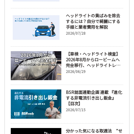
ヘッドライトの黄ばみを除去
するには？自分で綺麗にする
手順と業者費用を解説
2026/07/28
【車検・ヘッドライト検査】
2026年8月からロービームへ
完全移行、ヘッドライトレン
ズ磨き・コーティングも重要
2026/06/29
に
BSR誌面連動企画 連載 『進化
する非電流引き出し鈑金』
【目次】
2026/07/15
分かった気になる取適法 ”せ