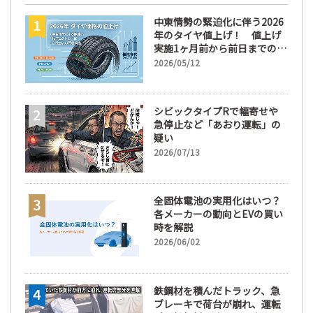
中東情勢の緊迫化に伴う2026
年のタイヤ値上げ！ 値上げ
実施1ヶ月前から前日までの期
間が販売において極めて重要
2026/05/12
な訳
シビックタイプRで幅寄せや
急停止など「あおり運転」の
疑い
2026/07/13
全固体電池の実用化はいつ？
各メーカーの動向とEVの買い
時を解説
2026/06/02
鉄鋼材を積んだトラック、急
ブレーキで荷台が崩れ、運転