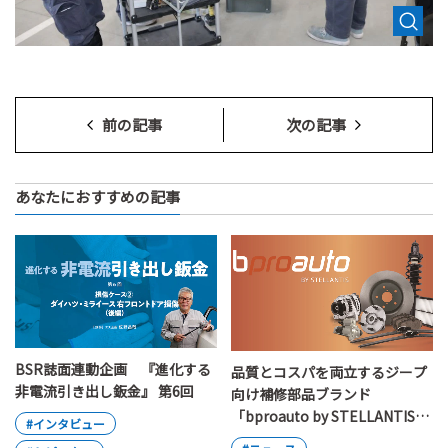
前の記事
次の記事
あなたにおすすめの記事
BSR誌面連動企画 『進化する
品質とコスパを両立するジープ
非電流引き出し鈑金』 第6回
向け補修部品ブランド
「bproauto by STELLANTIS」
#インタビュー
が日本上陸