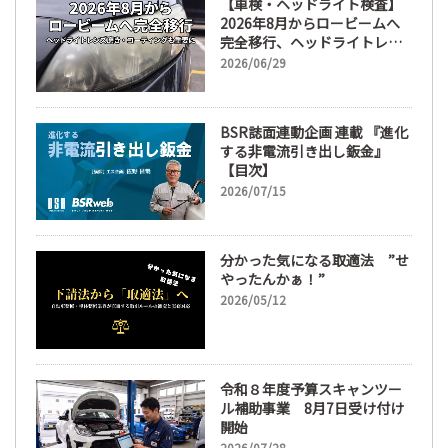
【車検・ヘッドライト検査】
2026年8月からロービームへ
完全移行、ヘッドライトレン
ズ磨き・コーティングも重要
2026/06/29
に
BSR誌面連動企画 連載 『進化
する非電流引き出し鈑金』
【目次】
2026/07/15
分かった気になる取適法 ”せ
やったんかぁ！”
2026/05/12
令和８年度予算スキャンツー
ル補助事業 8月7日受け付け
開始
2026/07/28