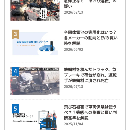
急停止など「あおり運転」の
疑い
2026/07/13
全固体電池の実用化はいつ？
各メーカーの動向とEVの買い
時を解説
2026/06/02
鉄鋼材を積んだトラック、急
ブレーキで荷台が崩れ、運転
手が鉄鋼材に潰され死亡
2026/07/13
飛び石被害で車両保険は使う
べき？等級への影響と賢い判
断基準を解説
2025/11/04