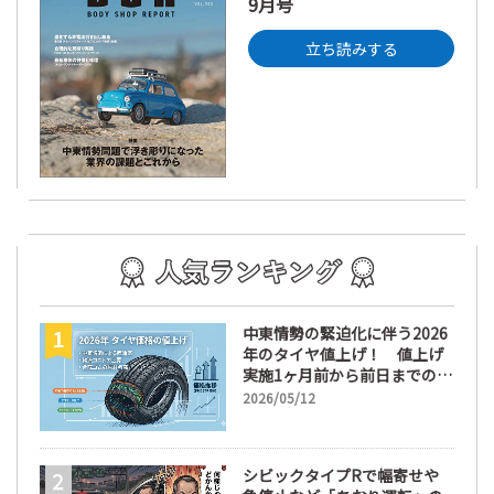
9月号
立ち読みする
中東情勢の緊迫化に伴う2026
年のタイヤ値上げ！ 値上げ
実施1ヶ月前から前日までの期
間が販売において極めて重要
2026/05/12
な訳
シビックタイプRで幅寄せや