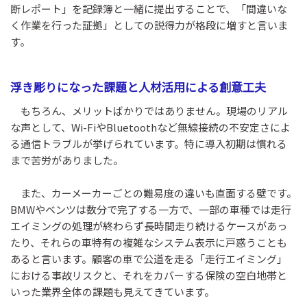
断レポート」を記録簿と一緒に提出することで、「間違いな
く作業を行った証拠」としての説得力が格段に増すと言いま
す。
浮き彫りになった課題と人材活用による創意工夫
もちろん、メリットばかりではありません。現場のリアル
な声として、Wi-FiやBluetoothなど無線接続の不安定さによ
る通信トラブルが挙げられています。特に導入初期は慣れる
まで苦労がありました。
また、カーメーカーごとの難易度の違いも直面する壁です。
BMWやベンツは数分で完了する一方で、一部の車種では走行
エイミングの処理が終わらず長時間走り続けるケースがあっ
たり、それらの車特有の複雑なシステム表示に戸惑うことも
あると言います。顧客の車で公道を走る「走行エイミング」
における事故リスクと、それをカバーする保険の空白地帯と
いった業界全体の課題も見えてきています。