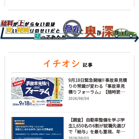
9月18日緊急開催!! 事故車見積
りの常識が変わる「事故車見
積りフォーラム」【随時更
新】
2026/08/04
【調査】自動車整備を学ぶ学
生1,650名の6割が就職先選び
で「給与」を最も重視、年間
休日「110日以上」希望も
2026/08/03