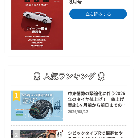
8月号
立ち読みする
中東情勢の緊迫化に伴う2026
年のタイヤ値上げ！ 値上げ
実施1ヶ月前から前日までの期
間が販売において極めて重要
2026/05/12
な訳
シビックタイプRで幅寄せや