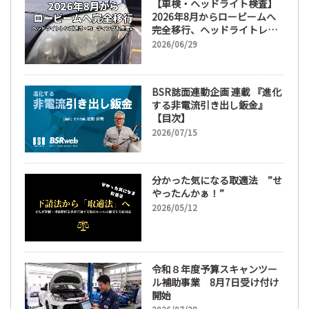
【車検・ヘッドライト検査】
2026年8月からロービームへ
完全移行、ヘッドライトレン
ズ磨き・コーティングも重要
2026/06/29
に
BSR誌面連動企画 連載 『進化
する非電流引き出し鈑金』
【目次】
2026/07/15
分かった気になる取適法 ”せ
やったんかぁ！”
2026/05/12
令和８年度予算スキャンツー
ル補助事業 8月7日受け付け
開始