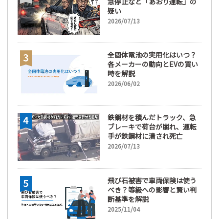
急停止など「あおり運転」の
疑い
2026/07/13
全固体電池の実用化はいつ？
各メーカーの動向とEVの買い
時を解説
2026/06/02
鉄鋼材を積んだトラック、急
ブレーキで荷台が崩れ、運転
手が鉄鋼材に潰され死亡
2026/07/13
飛び石被害で車両保険は使う
べき？等級への影響と賢い判
断基準を解説
2025/11/04