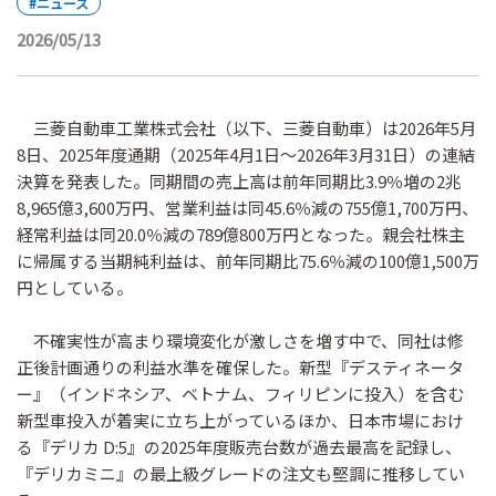
#ニュース
2026/05/13
三菱自動車工業株式会社（以下、三菱自動車）は2026年5月
8日、2025年度通期（2025年4月1日～2026年3月31日）の連結
決算を発表した。同期間の売上高は前年同期比3.9％増の2兆
8,965億3,600万円、営業利益は同45.6％減の755億1,700万円、
経常利益は同20.0％減の789億800万円となった。親会社株主
に帰属する当期純利益は、前年同期比75.6％減の100億1,500万
円としている。
不確実性が高まり環境変化が激しさを増す中で、同社は修
正後計画通りの利益水準を確保した。新型『デスティネータ
ー』（インドネシア、ベトナム、フィリピンに投入）を含む
新型車投入が着実に立ち上がっているほか、日本市場におけ
る『デリカ D:5』の2025年度販売台数が過去最高を記録し、
『デリカミニ』の最上級グレードの注文も堅調に推移してい