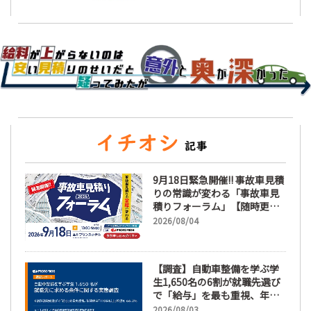
9月18日緊急開催!! 事故車見積
りの常識が変わる「事故車見
積りフォーラム」【随時更
新】
2026/08/04
【調査】自動車整備を学ぶ学
生1,650名の6割が就職先選び
で「給与」を最も重視、年間
休日「110日以上」希望も
2026/08/03