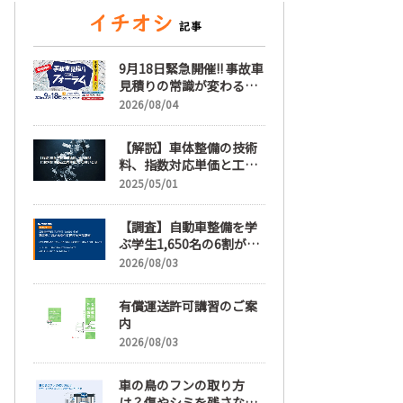
9月18日緊急開催!! 事故車
見積りの常識が変わる
「事故車見積りフォーラ
2026/08/04
ム」【随時更新】
【解説】車体整備の技術
料、指数対応単価と工賃
単価、その違いとは
2025/05/01
【調査】自動車整備を学
ぶ学生1,650名の6割が就
職先選びで「給与」を最
2026/08/03
も重視、年間休日「110
日以上」希望も66.3%
有償運送許可講習のご案
内
2026/08/03
車の鳥のフンの取り方
は？傷やシミを残さない