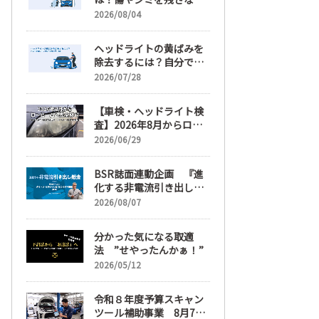
正しい落とし方と予防策
2026/08/04
ヘッドライトの黄ばみを
除去するには？自分で綺
麗にする手順と業者費用
2026/07/28
を解説
【車検・ヘッドライト検
査】2026年8月からロー
ビームへ完全移行、ヘッ
2026/06/29
ドライトレンズ磨き・コ
ーティングも重要に
BSR誌面連動企画 『進
化する非電流引き出し鈑
金』 第6回
2026/08/07
分かった気になる取適
法 ”せやったんかぁ！”
2026/05/12
令和８年度予算スキャン
ツール補助事業 8月7日