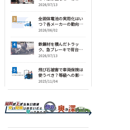
運転」の疑い
2026/07/13
全固体電池の実用化はい
つ？各メーカーの動向と
EVの買い時を解説
2026/06/02
鉄鋼材を積んだトラッ
ク、急ブレーキで荷台が
崩れ、運転手が鉄鋼材に
2026/07/13
潰され死亡
飛び石被害で車両保険は
使うべき？等級への影響
と賢い判断基準を解説
2025/11/04