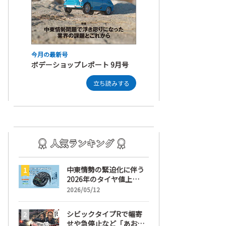
今月の最新号
ボデーショップレポート 9月号
立ち読みする
中東情勢の緊迫化に伴う
2026年のタイヤ値上
げ！ 値上げ実施1ヶ月前
2026/05/12
から前日までの期間が販
売において極めて重要な
シビックタイプRで幅寄
訳
せや急停止など「あおり