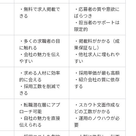
・無料で求人掲載で
・応募者の質や意欲に
きる
ばらつき
・担当者のサポートは
限定的
・多くの求職者の目
・掲載料がかかる（成
に触れる
果保証なし）
・会社の魅力を伝え
・他社求人に埋もれや
やすい
すい
・求める人材に効率
・採用単価が最も高額
的に会える
・紹介会社の質に依存
・採用工数を削減で
する
きる
・転職潜在層にアプ
・スカウト文面作成な
ローチ可能
どの工数がかかる
・自社の魅力を直接
・運用のノウハウが必
伝えられる
要