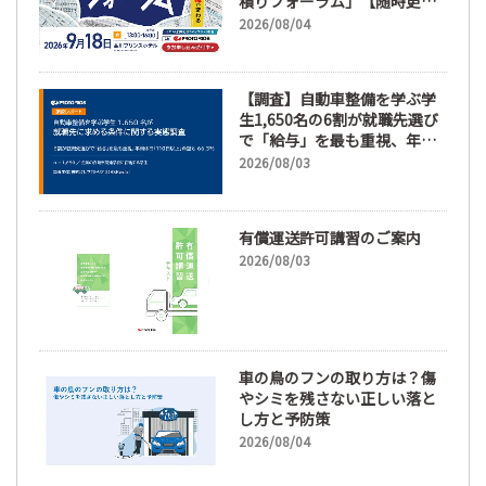
積りフォーラム」【随時更
新】
2026/08/04
【調査】自動車整備を学ぶ学
生1,650名の6割が就職先選び
で「給与」を最も重視、年間
休日「110日以上」希望も
2026/08/03
66.3%
有償運送許可講習のご案内
2026/08/03
車の鳥のフンの取り方は？傷
やシミを残さない正しい落と
し方と予防策
2026/08/04