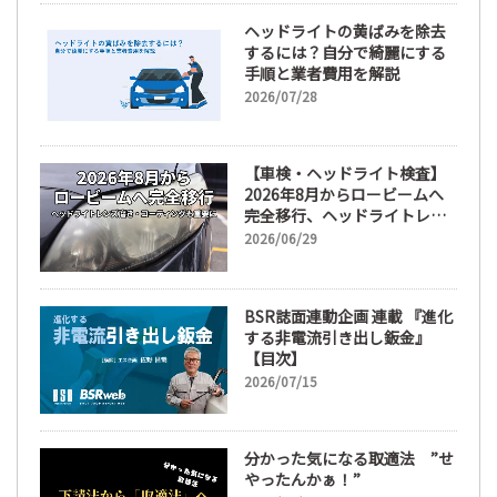
ヘッドライトの黄ばみを除去
するには？自分で綺麗にする
手順と業者費用を解説
2026/07/28
【車検・ヘッドライト検査】
2026年8月からロービームへ
完全移行、ヘッドライトレン
ズ磨き・コーティングも重要
2026/06/29
に
BSR誌面連動企画 連載 『進化
する非電流引き出し鈑金』
【目次】
2026/07/15
分かった気になる取適法 ”せ
やったんかぁ！”