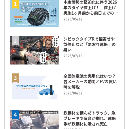
中東情勢の緊迫化に伴う2026
年のタイヤ値上げ！ 値上げ
実施1ヶ月前から前日までの期
間が販売において極めて重要
2026/05/12
な訳
シビックタイプRで幅寄せや
急停止など「あおり運転」の
疑い
2026/07/13
全固体電池の実用化はいつ？
各メーカーの動向とEVの買い
時を解説
2026/06/02
鉄鋼材を積んだトラック、急
ブレーキで荷台が崩れ、運転
手が鉄鋼材に潰され死亡