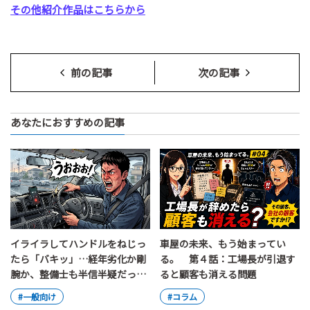
その他紹介作品はこちらから
前の記事
次の記事
あなたにおすすめの記事
イライラしてハンドルをねじっ
車屋の未来、もう始まってい
たら「バキッ」…経年劣化か剛
る。 第４話：工場長が引退す
腕か、整備士も半信半疑だった
ると顧客も消える問題
素手によるハンドル切断事件
#一般向け
#コラム