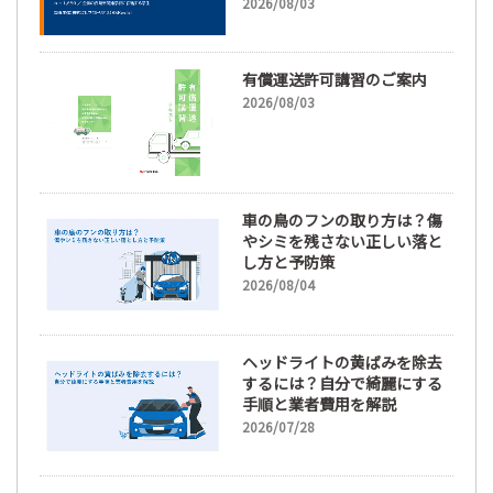
休日「110日以上」希望も
2026/08/03
66.3%
有償運送許可講習のご案内
2026/08/03
車の鳥のフンの取り方は？傷
やシミを残さない正しい落と
し方と予防策
2026/08/04
ヘッドライトの黄ばみを除去
するには？自分で綺麗にする
手順と業者費用を解説
2026/07/28