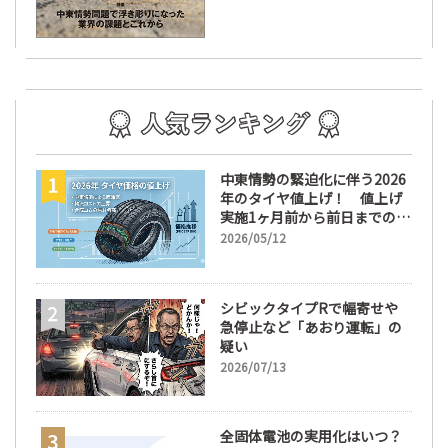
中東情勢の緊迫化に伴う2026
年のタイヤ値上げ！ 値上げ
実施1ヶ月前から前日までの期
間が販売において極めて重要
2026/05/12
な訳
シビックタイプRで幅寄せや
急停止など「あおり運転」の
疑い
2026/07/13
全固体電池の実用化はいつ？