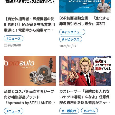
BSR誌面連動企画 『進化する
【自治体担当者・医療機器の使
非電流引き出し鈑金』 第6回
用者向け】EVが命を守る非常用
電源に！電動車から給電マニュ
#インタビュー
アルの改定ポイント
#ニュース
#トピックス
2026/08/08
2026/08/07
カズレーザー「保険にも入れな
品質とコスパを両立するジープ
いヤツは運転すんなよ」任意保
向け補修部品ブランド
険の義務化を巡る発言がネット
「bproauto by STELLANTIS」
で大論争
が日本上陸
#一般向け
#コラム
#ニュース