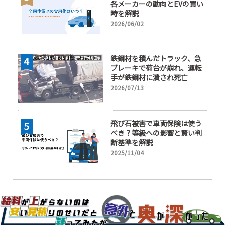
各メーカーの動向とEVの買い
時を解説
2026/06/02
鉄鋼材を積んだトラック、急
ブレーキで荷台が崩れ、運転
手が鉄鋼材に潰され死亡
2026/07/13
飛び石被害で車両保険は使う
べき？等級への影響と賢い判
断基準を解説
2025/11/04