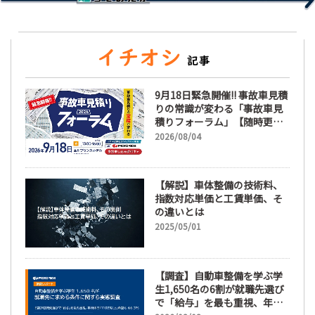
9月18日緊急開催!! 事故車見積
りの常識が変わる「事故車見
積りフォーラム」【随時更
新】
2026/08/04
【解説】車体整備の技術料、
指数対応単価と工賃単価、そ
の違いとは
2025/05/01
【調査】自動車整備を学ぶ学
生1,650名の6割が就職先選び
で「給与」を最も重視、年間