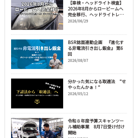
【車検・ヘッドライト検査】
2026年8月からロービームへ
完全移行、ヘッドライトレン
ズ磨き・コーティングも重要
2026/06/29
に
BSR誌面連動企画 『進化す
る非電流引き出し鈑金』 第6
回
2026/08/07
分かった気になる取適法 ”せ
やったんかぁ！”
2026/05/12
令和８年度予算スキャンツー
ル補助事業 8月7日受け付け
開始