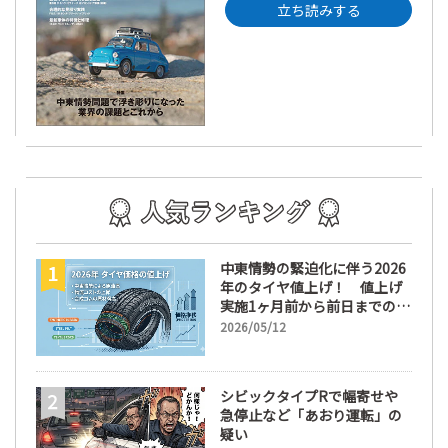
立ち読みする
中東情勢の緊迫化に伴う2026
年のタイヤ値上げ！ 値上げ
実施1ヶ月前から前日までの期
間が販売において極めて重要
2026/05/12
な訳
シビックタイプRで幅寄せや
急停止など「あおり運転」の
疑い