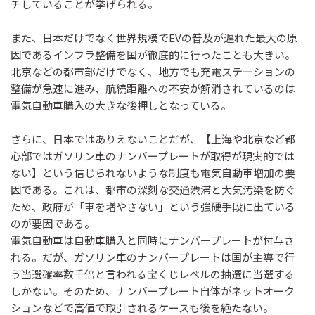
チしていることが挙げられる。
また、日本だけでなく世界規模でEVの普及が遅れた最大の原
因であるインフラ整備を国が徹底的に行ったことも大きい。
北京などの都市部だけでなく、地方でも充電ステーションの
整備が急速に進み、航続距離への不安が解消されているのは
電気自動車購入の大きな後押しとなっている。
さらに、日本ではありえないことだが、【上海や北京など都
心部ではガソリン車のナンバープレートが取得が現実的では
ない】という信じられないような制度も電気自動車増加の要
因である。これは、都市の深刻な交通渋滞と大気汚染を防ぐ
ため、政府が「車を増やさない」という強硬手段に出ている
のが要因である。
電気自動車は自動車購入と同時にナンバープレートが付与さ
れる。だが、ガソリン車のナンバープレートは国が主導で行
う当選確率数千倍と言われる宝くじレベルの抽選に当選する
しかない。そのため、ナンバープレート自体がネットオーク
ションなどで高値で取引されるケースも後を絶たない。