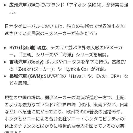
広州汽車 (GAC):
EVブランド「アイオン (AION)」が非常に強
力。
日本やグローバルにおいては、独自の技術力で世界進出を加
速させている民営の三大メーカーが有名だろう
BYD (比亜迪):
現在、テスラと並ぶ世界最大級のEVメーカ
ー。「王朝」シリーズや「海洋」シリーズを展開。
吉利汽車 (Geely):
ボルボやロータスを傘下に持つ。高級EV
の「Zeekr (ジーカー)」や「Lynk & Co」が好調。
長城汽車 (GWM):
SUV専門の「Haval」や、EVの「ORA」な
どを展開。
現在の中国市場は、弱小メーカーの淘汰が進む一方で、上記
のような強力なブランドが世界市場（欧州、東南アジア、日本
など）へ急速に広がっており、欧州でのEV普及の足踏みや、
ホンダとソニーによる合弁会社ソニー・ホンダモビリティの
休止をチャンスとばかりに積極的な参入を図っているのが実
情である。