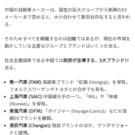
中国の自動車メーカーは、国営の巨大グループから新興のEV
メーカーまで含めると、大小合わせて数百社存在すると言われ
る。
そのためすべてを網羅するのは困難ではあるが、現在の市場を
動かしている主要なグループとブランドはいくつかある。
社会主義国家である中国では
政府が主導する、5大ブランド
が
ある。
第一汽車 (FAW):
高級車ブランド「紅旗 (Hongqi)」を保有。
フォルクスワーゲンやトヨタとの合弁でも有名。
上海汽車 (SAIC):
中国最大手の一つ。「MG」や「栄威
(Roewe)」を保有。
東風汽車 (DFM):
「ボイジャー (Voyage/Lantu)」などの高
級EVブランドを展開。
長安汽車 (Changan):
独自ブランドのほか、マツダやフォー
ドと提携。