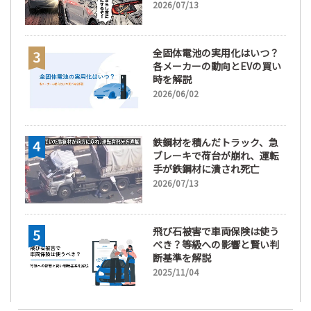
2026/07/13
全固体電池の実用化はいつ？
各メーカーの動向とEVの買い
時を解説
2026/06/02
鉄鋼材を積んだトラック、急
ブレーキで荷台が崩れ、運転
手が鉄鋼材に潰され死亡
2026/07/13
飛び石被害で車両保険は使う
べき？等級への影響と賢い判
断基準を解説
2025/11/04