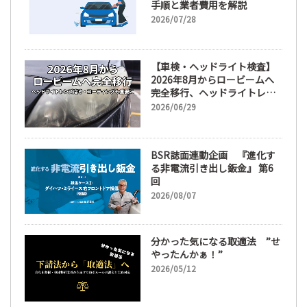
手順と業者費用を解説
2026/07/28
【車検・ヘッドライト検査】
2026年8月からロービームへ
完全移行、ヘッドライトレン
ズ磨き・コーティングも重要
2026/06/29
に
BSR誌面連動企画 『進化す
る非電流引き出し鈑金』 第6
回
2026/08/07
分かった気になる取適法 ”せ
やったんかぁ！”
2026/05/12