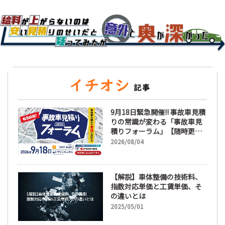
9月18日緊急開催!! 事故車見積
りの常識が変わる「事故車見
積りフォーラム」【随時更
新】
2026/08/04
【解説】車体整備の技術料、
指数対応単価と工賃単価、そ
の違いとは
2025/05/01