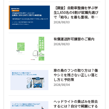
【調査】自動車整備を学ぶ学
生1,650名の6割が就職先選び
で「給与」を最も重視、年間
休日「110日以上」希望も
2026/08/03
66.3%
有償運送許可講習のご案内
2026/08/03
車の鳥のフンの取り方は？傷
やシミを残さない正しい落と
し方と予防策
2026/08/04
ヘッドライトの黄ばみを除去
するには？自分で綺麗にする