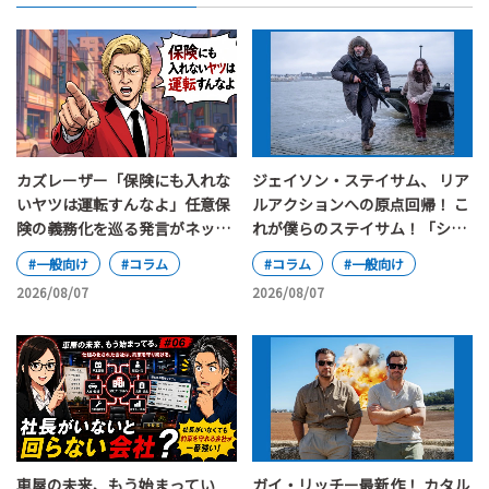
カズレーザー「保険にも入れな
ジェイソン・ステイサム、 リア
いヤツは運転すんなよ」任意保
ルアクションへの原点回帰！ こ
険の義務化を巡る発言がネット
れが僕らのステイサム！「シェ
で大論争
ルター」
#一般向け
#コラム
#コラム
#一般向け
2026/08/07
2026/08/07
車屋の未来、もう始まってい
ガイ・リッチー最新作！ カタル